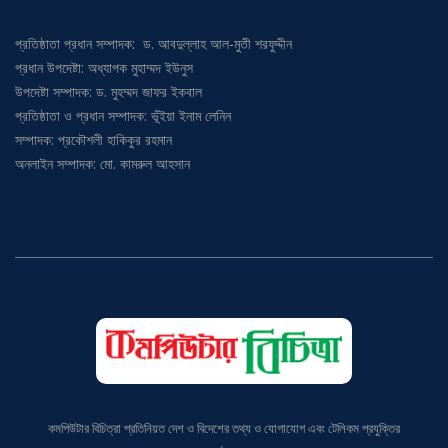
প্রতিষ্ঠাতা প্রধান সম্পাদক: ড. আবদুল্লাহ আল-মুতী শরফুদ্দীন
প্রধান উপদেষ্টা: অধ্যাপক মুহাম্মদ ইউনুস
উপদেষ্টা সম্পাদক: ড. মুহম্মদ জাফর ইকবাল
প্রতিষ্ঠাতা ও প্রধান সম্পাদক: ভূঁইয়া ইনাম লেনিন
সম্পাদক: প্রকৌশলী হাকিকুর রহমান
অনলাইন সম্পাদক: মো. কামরুল আহসান
কমপিউটার বিচিত্রা প্রতিনিয়ত দেশ ও বিদেশের তথ্য ও যোগাযোগ এবং টেলিকম প্রযুক্তির