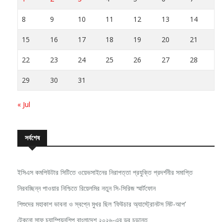
8
9
10
11
12
13
14
15
16
17
18
19
20
21
22
23
24
25
26
27
28
29
30
31
« Jul
সর্বশেষ
ইসিএস কমপিউটার সিটিতে ওয়েভসাইনের নিরাপত্তা প্রযুক্তি প্রদর্শনীর সমাপ্তি
নিরবচ্ছিন্ন পাওয়ার নিশ্চিতে রিয়েলমির নতুন সি-সিরিজ স্মার্টফোন
শিশুদের মহাকাশ ভাবনা ও স্বপ্নে মুখর ছিল ‘ফিউচার অ্যাস্ট্রোনটস মিট-আপ’
টেকনো সাফ চ্যাম্পিয়নশিপ বাংলাদেশ ২০২৬-এর ড্র চূড়ান্ত