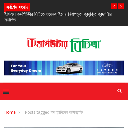
সর্বশেষ সংবাদ
নিরবচ্ছিন্ন পাওয়ার নিশ্চিতে রিয়েলমির নতুন সি-সিরিজ স্মার্টফোন
Home
Posts tagged ঈদ হ্যাপিনেস ফটোগ্রাফি