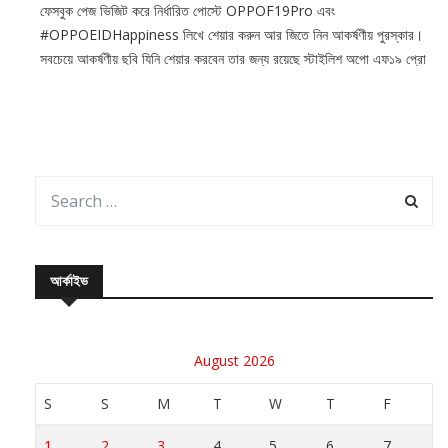
ফেসবুক পেজ ভিজিট করে নির্ধারিত পোস্টে OPPOF19Pro এবং
#OPPOEIDHappiness লিখে শেয়ার করুন আর জিতে নিন আকর্ষণীয় পুরস্কার।
সবচেয়ে আকর্ষণীয় ছবি যিনি শেয়ার করবেন তার জন্য রয়েছে স্টাইলিশ অপো এফ১৯ প্রো
এবং টিডব্লিউএস
আর্কাইভ
August 2026
S
S
M
T
W
T
F
1
2
3
4
5
6
7