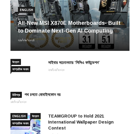
ENGLISH
All-New MSI X870E Motherboards- Built
to Dominate Next-Gen AI Computing
২৬/০৯/২০২৪
উদ্যোগ
সাইবার সচেতনতায় ‘সিসিএ ফাউন্ডেশন’
সাম্প্রতিক সংবাদ
২৩/১২/২০২০
পথ চলতে মোবাইলফোন নয়
চিঠিপত্র
১৫/০১/২০২০
TEAMGROUP to Hold 2021
ENGLISH
উদ্যোগ
International Wallpaper Design
সাম্প্রতিক সংবাদ
Contest