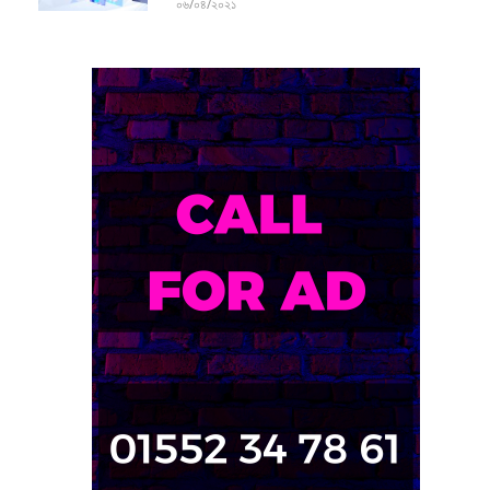
০৬/০৪/২০২১