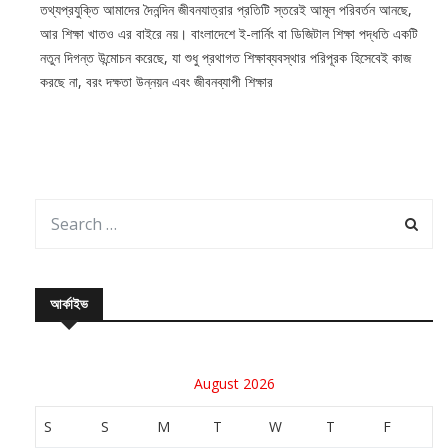
তথ্যপ্রযুক্তি আমাদের দৈনন্দিন জীবনযাত্রার প্রতিটি স্তরেই আমূল পরিবর্তন আনছে,
আর শিক্ষা খাতও এর বাইরে নয়। বাংলাদেশে ই-লার্নিং বা ডিজিটাল শিক্ষা পদ্ধতি একটি
নতুন দিগন্ত উন্মোচন করেছে, যা শুধু প্রথাগত শিক্ষাব্যবস্থার পরিপূরক হিসেবেই কাজ
করছে না, বরং দক্ষতা উন্নয়ন এবং জীবনব্যাপী শিক্ষার
আর্কাইভ
August 2026
S
S
M
T
W
T
F