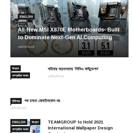
ENGLISH
All-New MSI X870E Motherboards- Built
to Dominate Next-Gen AI Computing
২৬/০৯/২০২৪
উদ্যোগ
সাইবার সচেতনতায় ‘সিসিএ ফাউন্ডেশন’
সাম্প্রতিক সংবাদ
২৩/১২/২০২০
পথ চলতে মোবাইলফোন নয়
চিঠিপত্র
১৫/০১/২০২০
TEAMGROUP to Hold 2021
ENGLISH
উদ্যোগ
International Wallpaper Design
সাম্প্রতিক সংবাদ