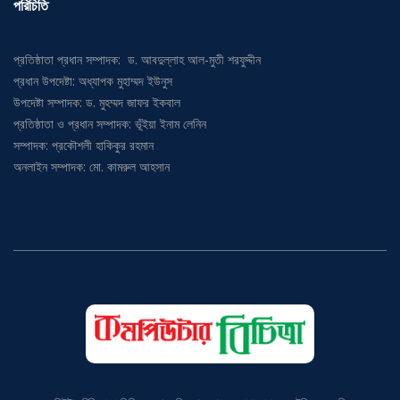
পরিচিতি
প্রতিষ্ঠাতা প্রধান সম্পাদক: ড. আবদুল্লাহ আল-মুতী শরফুদ্দীন
প্রধান উপদেষ্টা: অধ্যাপক মুহাম্মদ ইউনুস
উপদেষ্টা সম্পাদক: ড. মুহম্মদ জাফর ইকবাল
প্রতিষ্ঠাতা ও প্রধান সম্পাদক: ভূঁইয়া ইনাম লেনিন
সম্পাদক: প্রকৌশলী হাকিকুর রহমান
অনলাইন সম্পাদক: মো. কামরুল আহসান