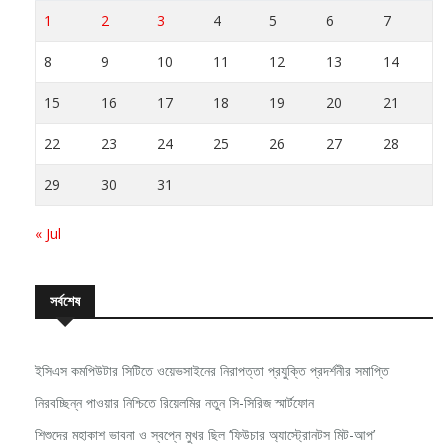
1
2
3
4
5
6
7
8
9
10
11
12
13
14
15
16
17
18
19
20
21
22
23
24
25
26
27
28
29
30
31
« Jul
সর্বশেষ
ইসিএস কমপিউটার সিটিতে ওয়েভসাইনের নিরাপত্তা প্রযুক্তি প্রদর্শনীর সমাপ্তি
নিরবচ্ছিন্ন পাওয়ার নিশ্চিতে রিয়েলমির নতুন সি-সিরিজ স্মার্টফোন
শিশুদের মহাকাশ ভাবনা ও স্বপ্নে মুখর ছিল ‘ফিউচার অ্যাস্ট্রোনটস মিট-আপ’