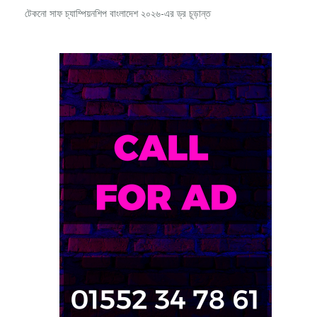
টেকনো সাফ চ্যাম্পিয়নশিপ বাংলাদেশ ২০২৬-এর ড্র চূড়ান্ত