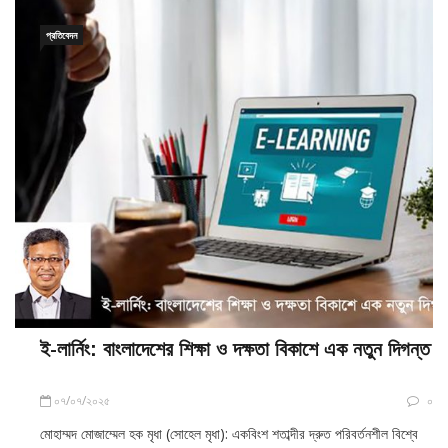
প্রতিবেদন
ই-লার্নিং: বাংলাদেশের শিক্ষা ও দক্ষতা বিকাশে এক নতুন দিগন্ত
০৭/০৭/২০২৫
০
মোহাম্মদ মোজাম্মেল হক মৃধা (সোহেল মৃধা): একবিংশ শতাব্দীর দ্রুত পরিবর্তনশীল বিশ্বে