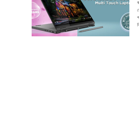
ক
ক
প
ন