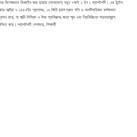
রে বিশেষভাবে ডিজাইন করা হয়েছে লেনোভো’র নতুন ৭আই ২ ইন ১ ল্যাপটপটি। এর ইন্টেল
োর আল্ট্রা ৭-১৫৫এইচ প্রসেসর, ১৬ জিবি র‍্যাম দ্রুত গতি ও অপটিমাইজড কর্মক্ষমতা
্রদান করে, যা মাল্টি-টাস্কিং ও উচ্চ গ্রাফিক্সের জন্য স্মুথ এবং নিরবিচ্ছিন্ন পারফরম্যান্স
িশ্চিত করে। ল্যাপটপটি পেশাদার, শিক্ষার্থী