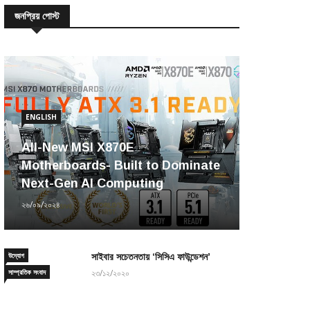
জনপ্রিয় পোস্ট
ENGLISH
All-New MSI X870E
Motherboards- Built to Dominate
Next-Gen AI Computing
২৬/০৯/২০২৪
উদ্যোগ
সাইবার সচেতনতায় ‘সিসিএ ফাউন্ডেশন’
সাম্প্রতিক সংবাদ
২৩/১২/২০২০