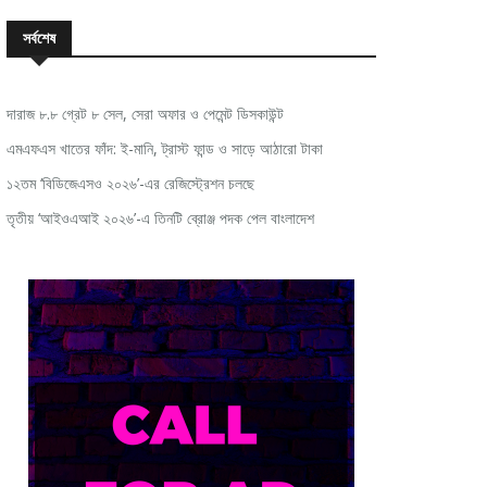
সর্বশেষ
দারাজ ৮.৮ গ্রেট ৮ সেল, সেরা অফার ও পেমেন্ট ডিসকাউন্ট
এমএফএস খাতের ফাঁদ: ই-মানি, ট্রাস্ট ফান্ড ও সাড়ে আঠারো টাকা
১২তম ‘বিডিজেএসও ২০২৬’-এর রেজিস্ট্রেশন চলছে
তৃতীয় ‘আইওএআই ২০২৬’-এ তিনটি ব্রোঞ্জ পদক পেল বাংলাদেশ