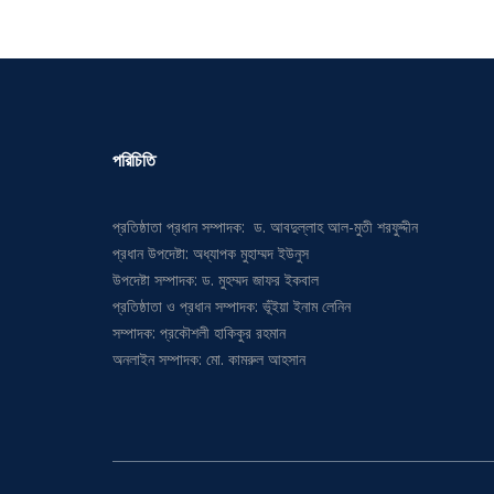
পরিচিতি
প্রতিষ্ঠাতা প্রধান সম্পাদক: ড. আবদুল্লাহ আল-মুতী শরফুদ্দীন
প্রধান উপদেষ্টা: অধ্যাপক মুহাম্মদ ইউনুস
উপদেষ্টা সম্পাদক: ড. মুহম্মদ জাফর ইকবাল
প্রতিষ্ঠাতা ও প্রধান সম্পাদক: ভূঁইয়া ইনাম লেনিন
সম্পাদক: প্রকৌশলী হাকিকুর রহমান
অনলাইন সম্পাদক: মো. কামরুল আহসান