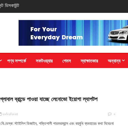
ড ও সাড়ে
পণ্য সম্পর্কে
সফটওয়্যার
গেমস
স্বাক্ষাতকার
অন্যান্য
গ্লোবাল ব্রান্ডে পাওয়া যাচ্ছে লেনোভো ইয়োগা ল্যাপটপ
২০/০১/২০২৫
০
.বি.ডেস্ক: স্টাইলিশ ডিজাইন, শক্তিশালী পারফরম্যান্স এবং বহুমুখি ব্যবহারের কথা বিবেচনা