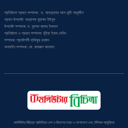
প্রতিষ্ঠাতা প্রধান সম্পাদক: ড. আবদুল্লাহ আল-মুতী শরফুদ্দীন
প্রধান উপদেষ্টা: অধ্যাপক মুহাম্মদ ইউনুস
উপদেষ্টা সম্পাদক: ড. মুহম্মদ জাফর ইকবাল
প্রতিষ্ঠাতা ও প্রধান সম্পাদক: ভূঁইয়া ইনাম লেনিন
সম্পাদক: প্রকৌশলী হাকিকুর রহমান
অনলাইন সম্পাদক: মো. কামরুল আহসান
কমপিউটার বিচিত্রা প্রতিনিয়ত দেশ ও বিদেশের তথ্য ও যোগাযোগ এবং টেলিকম প্রযুক্তির