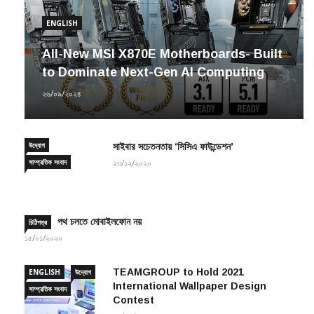
ENGLISH
All-New MSI X870E Motherboards- Built
to Dominate Next-Gen AI Computing
২৬/০৯/২০২৪
উদ্যোগ
সাইবার সচেতনতায় ‘সিসিএ ফাউন্ডেশন’
সাম্প্রতিক সংবাদ
২৩/১২/২০২০
পথ চলতে মোবাইলফোন নয়
চিঠিপত্র
১৫/০১/২০২০
TEAMGROUP to Hold 2021
ENGLISH
উদ্যোগ
International Wallpaper Design
সাম্প্রতিক সংবাদ
Contest