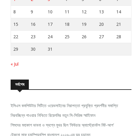
8
9
10
11
12
13
14
15
16
17
18
19
20
21
22
23
24
25
26
27
28
29
30
31
« Jul
সর্বশেষ
ইসিএস কমপিউটার সিটিতে ওয়েভসাইনের নিরাপত্তা প্রযুক্তি প্রদর্শনীর সমাপ্তি
নিরবচ্ছিন্ন পাওয়ার নিশ্চিতে রিয়েলমির নতুন সি-সিরিজ স্মার্টফোন
শিশুদের মহাকাশ ভাবনা ও স্বপ্নে মুখর ছিল ‘ফিউচার অ্যাস্ট্রোনটস মিট-আপ’
টেকনো সাফ চ্যাম্পিয়নশিপ বাংলাদেশ ২০২৬-এর ড্র চূড়ান্ত