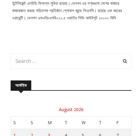
ইন্টেলিজেন্ট এলইডি ডিসপ্লে সুবিধা রয়েছে। ভেনশন এর পণ্যগুলো দেশের বাজারে
বাজারজাত করছে পরিবেশক প্রতিষ্ঠান গ্লোবাল ব্রান্ড পিএলসি। রয়েছে এক বছরের
ওয়ারেন্টি। ভেনশন এফএইচএলবি০২২.৫ ওয়াটের পিডি আউটপুট ১০০০০ মিলি
অ্যাম্পিয়ার
আর্কাইভ
August 2026
S
S
M
T
W
T
F
1
2
3
4
5
6
7