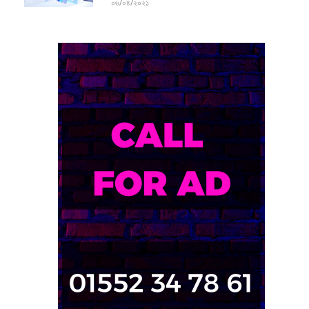
০৬/০৪/২০২১