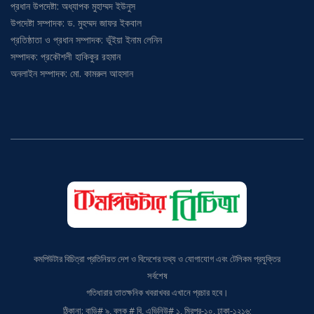
প্রধান উপদেষ্টা: অধ্যাপক মুহাম্মদ ইউনুস
উপদেষ্টা সম্পাদক: ড. মুহম্মদ জাফর ইকবাল
প্রতিষ্ঠাতা ও প্রধান সম্পাদক: ভূঁইয়া ইনাম লেনিন
সম্পাদক: প্রকৌশলী হাকিকুর রহমান
অনলাইন সম্পাদক: মো. কামরুল আহসান
কমপিউটার বিচিত্রা প্রতিনিয়ত দেশ ও বিদেশের তথ্য ও যোগাযোগ এবং টেলিকম প্রযুক্তির
সর্বশেষ
গতিধারার তাতক্ষনিক খবরাখবর এখানে প্রচার হবে।
ঠিকানা: বাড়ি# ৯, ব্লক # বি, এভিনিউ# ১, মিরপুর-১০, ঢাকা-১২১৬;