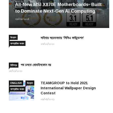
All-New MSI X870E Motherboards- Built
to Dominate Next-Gen AI Computing
২৬/০৯/২০২৪
উদ্যোগ
সাইবার সচেতনতায় ‘সিসিএ ফাউন্ডেশন’
সাম্প্রতিক সংবাদ
২৩/১২/২০২০
পথ চলতে মোবাইলফোন নয়
চিঠিপত্র
১৫/০১/২০২০
TEAMGROUP to Hold 2021
ENGLISH
উদ্যোগ
International Wallpaper Design
সাম্প্রতিক সংবাদ
Contest
০৬/০৪/২০২১