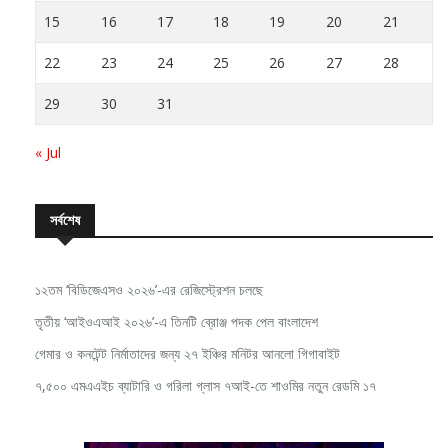
15
16
17
18
19
20
21
22
23
24
25
26
27
28
29
30
31
« Jul
সর্বশেষ
১২তম ‘বিডিজেএসও ২০২৬’-এর রেজিস্ট্রেশন চলছে
তৃতীয় ‘আইওএআই ২০২৬’-এ তিনটি ব্রোঞ্জ পদক পেল বাংলাদেশ
গেমার ও কনটেন্ট নির্মাতাদের জন্য ২৭ ইঞ্চির মনিটর আনলো গিগাবাইট
৭,৫০০ এমএএইচ ব্যাটারি ও গরিলা গ্লাস ৭আই-তে শাওমির নতুন রেডমি ১৭