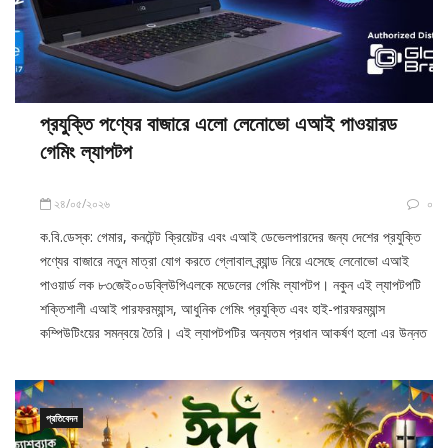
প্রযুক্তি পণ্যের বাজারে এলো লেনোভো এআই পাওয়ারড
গেমিং ল্যাপটপ
২৪/০৫/২০২৬
০
ক.বি.ডেস্ক: গেমার, কনটেন্ট ক্রিয়েটর এবং এআই ডেভেলপারদের জন্য দেশের প্রযুক্তি
পণ্যের বাজারে নতুন মাত্রা যোগ করতে গ্লোবাল ব্র্যান্ড নিয়ে এসেছে লেনোভো এআই
পাওয়ার্ড লক ৮৩জেই০০ডব্লিউপিএলকে মডেলের গেমিং ল্যাপটপ। নকুন এই ল্যাপটপটি
শক্তিশালী এআই পারফরম্যান্স, আধুনিক গেমিং প্রযুক্তি এবং হাই-পারফরম্যান্স
কম্পিউটিংয়ের সমন্বয়ে তৈরি। এই ল্যাপটপটির অন্যতম প্রধান আকর্ষণ হলো এর উন্নত
এআই
প্রতিবেদন