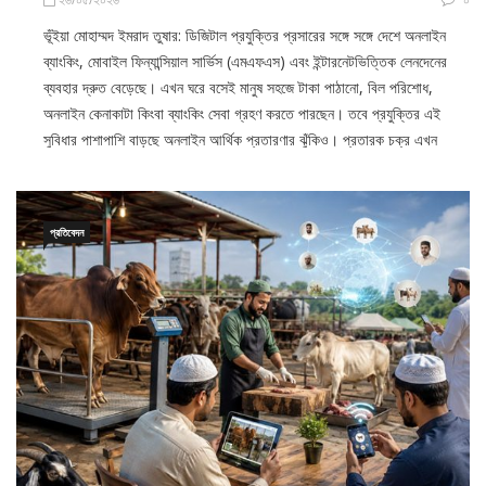
ভূঁইয়া মোহাম্মদ ইমরাদ তুষার: ডিজিটাল প্রযুক্তির প্রসারের সঙ্গে সঙ্গে দেশে অনলাইন
ব্যাংকিং, মোবাইল ফিন্যান্সিয়াল সার্ভিস (এমএফএস) এবং ইন্টারনেটভিত্তিক লেনদেনের
ব্যবহার দ্রুত বেড়েছে। এখন ঘরে বসেই মানুষ সহজে টাকা পাঠানো, বিল পরিশোধ,
অনলাইন কেনাকাটা কিংবা ব্যাংকিং সেবা গ্রহণ করতে পারছেন। তবে প্রযুক্তির এই
সুবিধার পাশাপাশি বাড়ছে অনলাইন আর্থিক প্রতারণার ঝুঁকিও। প্রতারক চক্র এখন
প্রতিবেদন