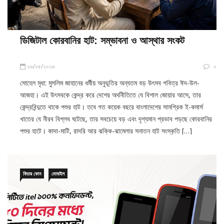
ডিজিটাল কোরবানির হাট: সম্ভাবনা ও আস্থার সংকট
২৬/০৫/২০২৬
০
সোহেল মৃধা: মুসলিম জাহানের ধর্মীয় অনুভূতির অন্যতম বড় উৎসব পবিত্র ঈদ-উল-
আজহা। এই উৎসবকে কেন্দ্র করে দেশের অর্থনীতিতে যে বিশাল জোয়ার আসে, তার
কেন্দ্রবিন্দুতে থাকে পশুর হাট। তবে গত কয়েক বছরে বাংলাদেশের সামগ্রিক ই-কমার্স
খাতের যে নীরব বিপ্লব ঘটেছে, তার সবচেয়ে বড় এবং দৃশ্যমান প্রভাব পড়ছে কোরবানির
পশুর হাটে। কাদা-মাটি, রাদরি আর ঝক্কি-ঝামেলার সনাতন হাট সংস্কৃতি […]
ফিচার ফোন
মোবাইল