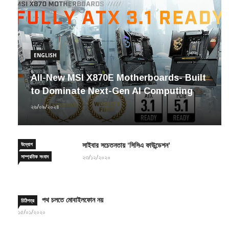
ENGLISH
All-New MSI X870E Motherboards- Built
to Dominate Next-Gen AI Computing
২৬/০৯/২০২৪
উদ্যোগ
সাইবার সচেতনতায় ‘সিসিএ ফাউন্ডেশন’
সাম্প্রতিক সংবাদ
২৩/১২/২০২০
পথ চলতে মোবাইলফোন নয়
চিঠিপত্র
১৫/০১/২০২০