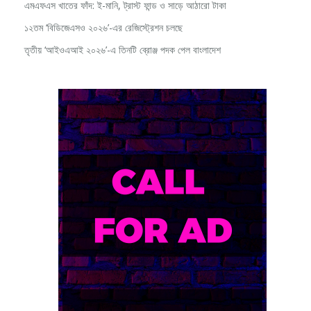
এমএফএস খাতের ফাঁদ: ই-মানি, ট্রাস্ট ফান্ড ও সাড়ে আঠারো টাকা
১২তম ‘বিডিজেএসও ২০২৬’-এর রেজিস্ট্রেশন চলছে
তৃতীয় ‘আইওএআই ২০২৬’-এ তিনটি ব্রোঞ্জ পদক পেল বাংলাদেশ