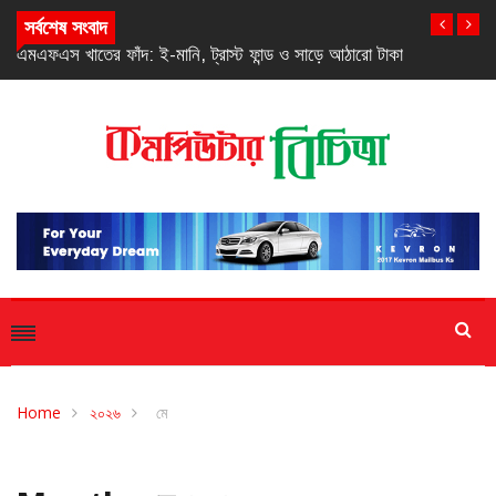
সর্বশেষ সংবাদ
এমএফএস খাতের ফাঁদ: ই-মানি, ট্রাস্ট ফান্ড ও সাড়ে আঠারো টাকা
Home
২০২৬
মে