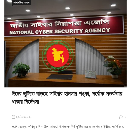
সাম্প্রতিক সংবাদ
ঈদের ছুটিতে বাড়ছে সাইবার হামলার শঙ্কা, সর্বোচ্চ সতর্কতায়
থাকার নির্দেশনা
২৫/০৫/২০২৬
০
ক.বি.ডেস্ক: পবিত্র ঈদ-উল-আজহা উপলক্ষে দীর্ঘ ছুটির সময়ে দেশের রাষ্ট্রীয়, আর্থিক ও