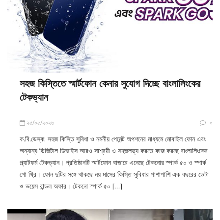
সহজ কিস্তিতে স্মার্টফোন কেনার সুযোগ দিচ্ছে বাংলালিংকের
টেকভ্যান
২৫/০৫/২০২৬
০
ক.বি.ডেস্ক: সহজ কিস্তি সুবিধা ও নমনীয় পেমেন্ট অপশনের মাধ্যমে মোবাইল ফোন এবং
অন্যান্য ডিজিটাল ডিভাইস আরও সাশ্রয়ী ও সহজলভ্য করতে কাজ করছে বাংলালিংকের
প্ল্যাটফর্ম টেকভ্যান। প্রতিষ্ঠানটি স্মার্টফোন বাজারে এনেছে টেকনোর স্পার্ক ৫০ ও স্পার্ক
গো থ্রি। ফোন দুটির সঙ্গে থাকছে নয় মাসের কিস্তি সুবিধার পাশাপাশি এক বছরের ডেটা
ও ভয়েস বান্ডল অফার। টেকনো স্পার্ক ৫০ […]