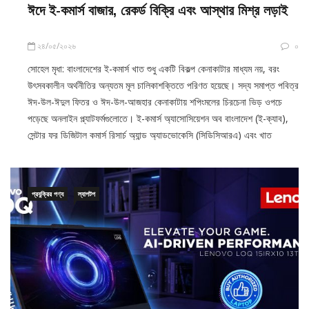
ঈদে ই-কমার্স বাজার, রেকর্ড বিক্রি এবং আস্থার মিশ্র লড়াই
২৪/০৫/২০২৬
০
সোহেল মৃধা: বাংলাদেশের ই-কমার্স খাত শুধু একটি বিকল্প কেনাকাটার মাধ্যম নয়, বরং
উৎসবকালীন অর্থনীতির অন্যতম মূল চালিকাশক্তিতে পরিণত হয়েছে। সদ্য সমাপ্ত পবিত্র
ঈদ-উল-ঈদুল ফিতর ও ঈদ-উল-আজহার কেনাকাটায় শপিংমলের চিরচেনা ভিড় ওপচে
পড়েছে অনলাইন প্ল্যাটফর্মগুলোতে। ই-কমার্স অ্যাসোসিয়েশন অব বাংলাদেশ (ই-ক্যাব),
সেন্টার ফর ডিজিটাল কমার্স রিসার্চ অ্যান্ড অ্যাডভোকেসি (সিডিসিআরএ) এবং খাত
প্রযুক্রির পণ্য
ল্যাপটপ