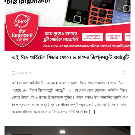
এই ঈদে আইটেল ফিচার ফোনে ৬ মাসের রিপ্লেসমেন্ট ওয়ারেন্টি
২৫/০৫/২০২৬
০
ক.বি.ডেস্ক: আইটেল ঈদ আনন্দকে আরও বাড়াতে ফিচার ফোন গ্রাহকদের জন্য নিয়ে
এসেছে ১৮০ দিনের রিপ্লেসমেন্ট ওয়ারেন্টি। ২০ মে থেকে কেনা যেকোনও আইটেল ফিচার
ফোনে মিলবে এই ৬ মাসের রিপ্লেসমেন্ট সুবিধা। ফোনে কোনও উৎপাদনজনিত ত্রুটি দেখা
দিলে প্রথম ৬ মাসের মধ্যেই গ্রাহক পাবেন সম্পূর্ণ নতুন একটি হ্যান্ডসেট। ফিচার ফোন
ব্যবহারকারীদের জন্য দ্রুত ও নির্ভরযোগ্য সার্ভিসিং সুবিধা […]