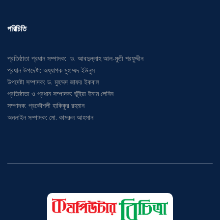
পরিচিতি
প্রতিষ্ঠাতা প্রধান সম্পাদক: ড. আবদুল্লাহ আল-মুতী শরফুদ্দীন
প্রধান উপদেষ্টা: অধ্যাপক মুহাম্মদ ইউনুস
উপদেষ্টা সম্পাদক: ড. মুহম্মদ জাফর ইকবাল
প্রতিষ্ঠাতা ও প্রধান সম্পাদক: ভূঁইয়া ইনাম লেনিন
সম্পাদক: প্রকৌশলী হাকিকুর রহমান
অনলাইন সম্পাদক: মো. কামরুল আহসান