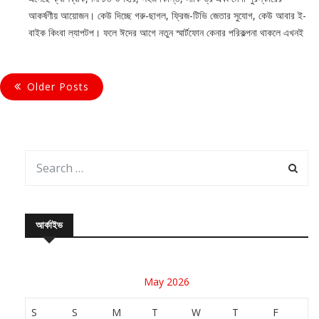
আকর্ষণীয় আয়োজন। কেউ দিচ্ছে গরু-ছাগল, ফ্রিজ-টিভি জেতার সুযোগ, কেউ আবার ই-
বাইক কিংবা ল্যাপটপ। ফলে ঈদের আগে নতুন স্মার্টফোন কেনার পরিকল্পনা থাকলে এখনই
Older Posts
আর্কাইভ
May 2026
S
S
M
T
W
T
F