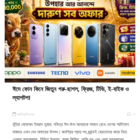
ঈদে ফোন কিনে জিতুন গরু-ছাগল, ফ্রিজ, টিভি, ই-বাইক ও
ল্যাপটপ!
২৪/০৫/২০২৬
০
ভূঁইয়া মোহাম্মদ ইমরাদ তুষার: পবিত্র ঈদ-উল-আযহাকে সামনে রেখে দেশের স্মার্টফোন
বাজারে এখন যেন অফারের উৎসব। জনপ্রিয় প্রায় সব ব্র্যান্ডই ক্রেতাদের জন্য নিয়ে
এসেছে ক্যাশব্যাক, নিশ্চিত উপহার, সহজ কিস্তি, লাকি ড্র এবং মেগা পুরস্কারের