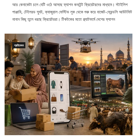
আর কেনাকেটা চলে যেটি ওঠে আসছে ফ্যাশন কনটেন্ট ক্রিয়েটরদের মাধ্যমে। স্টাইলিশ
পাঞ্জাবি, টেইলরড স্যুট, ক্যাজুয়াল ফেস্টিভ লুক থেকে শুরু করে বাজেট-ফ্রেন্ডলি আউটফিট
নানান কিছু তুলে ধরছে ক্রিয়েটররা। টিকটকের মতো প্ল্যাটফর্মে দেশের ফ্যাশন
প্রতিবেদন