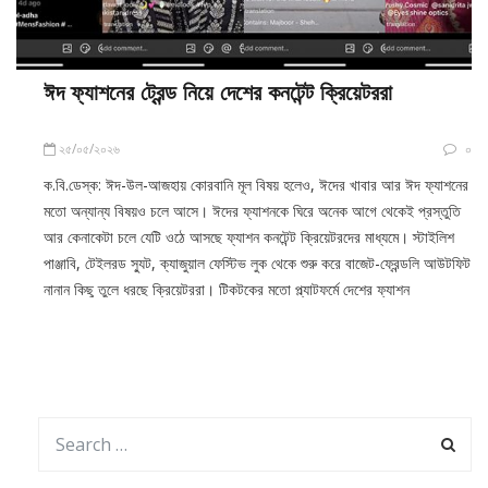
ঈদ ফ্যাশনের ট্রেন্ড নিয়ে দেশের কনটেন্ট ক্রিয়েটররা
২৫/০৫/২০২৬
০
ক.বি.ডেস্ক: ঈদ-উল-আজহায় কোরবানি মূল বিষয় হলেও, ঈদের খাবার আর ঈদ ফ্যাশনের
মতো অন্যান্য বিষয়ও চলে আসে। ঈদের ফ্যাশনকে ঘিরে অনেক আগে থেকেই প্রস্তুতি
আর কেনাকেটা চলে যেটি ওঠে আসছে ফ্যাশন কনটেন্ট ক্রিয়েটরদের মাধ্যমে। স্টাইলিশ
পাঞ্জাবি, টেইলরড স্যুট, ক্যাজুয়াল ফেস্টিভ লুক থেকে শুরু করে বাজেট-ফ্রেন্ডলি আউটফিট
নানান কিছু তুলে ধরছে ক্রিয়েটররা। টিকটকের মতো প্ল্যাটফর্মে দেশের ফ্যাশন