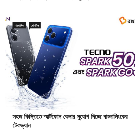
আনুষাঙ্গিক
মোবাইল
সহজ কিস্তিতে স্মার্টফোন কেনার সুযোগ দিচ্ছে বাংলালিংকের
টেকভ্যান
২৫/০৫/২০২৬
০