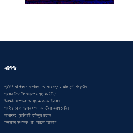
পরিচিতি
প্রতিষ্ঠাতা প্রধান সম্পাদক: ড. আবদুল্লাহ আল-মুতী শরফুদ্দীন
প্রধান উপদেষ্টা: অধ্যাপক মুহাম্মদ ইউনুস
উপদেষ্টা সম্পাদক: ড. মুহম্মদ জাফর ইকবাল
প্রতিষ্ঠাতা ও প্রধান সম্পাদক: ভূঁইয়া ইনাম লেনিন
সম্পাদক: প্রকৌশলী হাকিকুর রহমান
অনলাইন সম্পাদক: মো. কামরুল আহসান