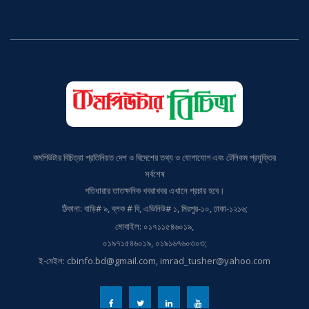
কমপিউটার বিচিত্রা প্রতিনিয়ত দেশ ও বিদেশের তথ্য ও যোগাযোগ এবং টেলিকম প্রযুক্তির
সর্বশেষ
গতিধারার তাতক্ষনিক খবরাখবর এখানে প্রচার হবে।
ঠিকানা: বাড়ি# ৯, ব্লক # বি, এভিনিউ# ১, মিরপুর-১০, ঢাকা-১২১৬;
মোবাইল: ০১৭১১৫৪৬০১৯,
০১৯৭১৫৪৬০১৯, ০১৯১৬৭৬০৩০৩;
ই-মেইল: cbinfo.bd@gmail.com, imrad_tusher@yahoo.com