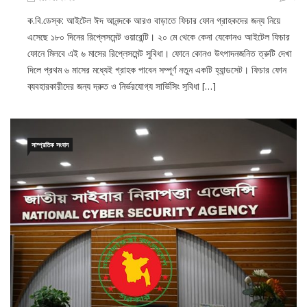
ক.বি.ডেস্ক: আইটেল ঈদ আনন্দকে আরও বাড়াতে ফিচার ফোন গ্রাহকদের জন্য নিয়ে
এসেছে ১৮০ দিনের রিপ্লেসমেন্ট ওয়ারেন্টি। ২০ মে থেকে কেনা যেকোনও আইটেল ফিচার
ফোনে মিলবে এই ৬ মাসের রিপ্লেসমেন্ট সুবিধা। ফোনে কোনও উৎপাদনজনিত ত্রুটি দেখা
দিলে প্রথম ৬ মাসের মধ্যেই গ্রাহক পাবেন সম্পূর্ণ নতুন একটি হ্যান্ডসেট। ফিচার ফোন
ব্যবহারকারীদের জন্য দ্রুত ও নির্ভরযোগ্য সার্ভিসিং সুবিধা […]
সাম্প্রতিক সংবাদ