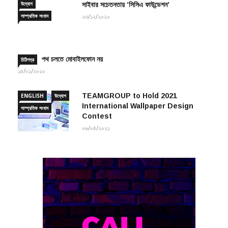
সাম্প্রতিক সংবাদ
২৩/১২/২০২০
পথ চলতে মোবাইলফোন নয়
চিঠিপত্র
১৫/০১/২০২০
TEAMGROUP to Hold 2021
ENGLISH
উদ্যোগ
International Wallpaper Design
সাম্প্রতিক সংবাদ
Contest
০৬/০৪/২০২১