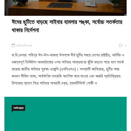
ঈদের ছুটিতে বাড়ছে সাইবার হামলার শঙ্কা, সর্বোচ্চ সতর্কতায়
থাকার নির্দেশনা
২৫/০৫/২০২৬
০
ক.বি.ডেস্ক: পবিত্র ঈদ-উল-আজহা উপলক্ষে দীর্ঘ ছুটির সময়ে দেশের রাষ্ট্রীয়, আর্থিক ও
গুরুত্বপূর্ণ ডিজিটাল অবকাঠামোর ওপর সাইবার আক্রমণের ঝুঁকি বাড়তে পারে বলে সতর্ক
করেছে জাতীয় সাইবার সুরক্ষা এজেন্সি (এনসিএসএ)। সংস্থাটি জানিয়েছে, ছুটির সময়
জনবল সীমিত থাকা, সার্বক্ষণিক তদারকি আংশিক কমে যাওয়া এবং জরুরি প্রতিক্রিয়ায়
বিলম্বের সুযোগ নিয়ে সাইবার অপরাধী চক্র, হ্যাকটিভিস্ট গোষ্ঠী ও
সফটওয়্যার