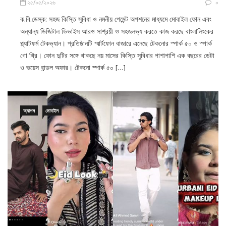
ক.বি.ডেস্ক: সহজ কিস্তি সুবিধা ও নমনীয় পেমেন্ট অপশনের মাধ্যমে মোবাইল ফোন এবং
অন্যান্য ডিজিটাল ডিভাইস আরও সাশ্রয়ী ও সহজলভ্য করতে কাজ করছে বাংলালিংকের
প্ল্যাটফর্ম টেকভ্যান। প্রতিষ্ঠানটি স্মার্টফোন বাজারে এনেছে টেকনোর স্পার্ক ৫০ ও স্পার্ক
গো থ্রি। ফোন দুটির সঙ্গে থাকছে নয় মাসের কিস্তি সুবিধার পাশাপাশি এক বছরের ডেটা
ও ভয়েস বান্ডল অফার। টেকনো স্পার্ক ৫০ […]
অ্যাপস
মোবাইল