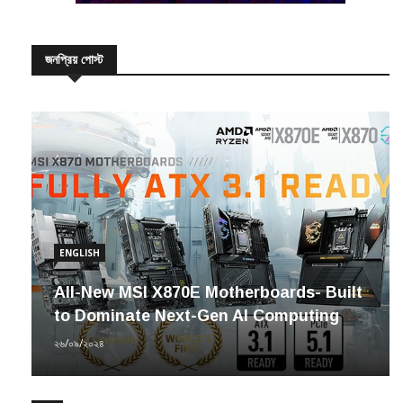
জনপ্রিয় পোস্ট
ENGLISH
All-New MSI X870E Motherboards- Built
to Dominate Next-Gen AI Computing
২৬/০৯/২০২৪
উদ্যোগ
সাইবার সচেতনতায় ‘সিসিএ ফাউন্ডেশন’