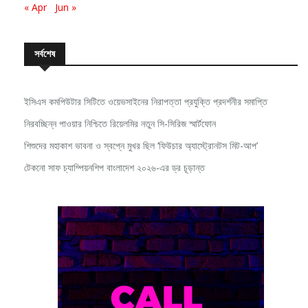
সর্বশেষ
ইসিএস কমপিউটার সিটিতে ওয়েভসাইনের নিরাপত্তা প্রযুক্তি প্রদর্শনীর সমাপ্তি
নিরবচ্ছিন্ন পাওয়ার নিশ্চিতে রিয়েলমির নতুন সি-সিরিজ স্মার্টফোন
শিশুদের মহাকাশ ভাবনা ও স্বপ্নে মুখর ছিল ‘ফিউচার অ্যাস্ট্রোনটস মিট-আপ’
টেকনো সাফ চ্যাম্পিয়নশিপ বাংলাদেশ ২০২৬-এর ড্র চূড়ান্ত