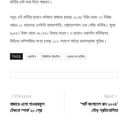
নতুন এই মনিটর ছাড়াও বর্তমানে বাজারে রয়েছে ২১.৪৫ ইঞ্চি থেকে ২৭ ইঞ্চির
আরও ১০ মডেলের এলইডি ব্যাকলাইট, প্রোফেশনাল এবং গেমিং মনিটর। মূল্য
৯,৫৫০ টাকা থেকে ৩৮,৭৫০ টাকার মধ্যে। এ ছাড়াও ওয়ালটন মনিটরসহ
বিভিন্ন কম্পিউটার পণ্যে চলছে ১০০ শতাংশ পর্যন্ত ক্যাশব্যাক সুবিধা।
TAGS:
ওয়ালটন
ডিজিটাল ডিভাইস
ফ্রেমলেস মনিটর
Post
Previous
Next
Previous
Next
post:
post:
বাজারে এলো পাওয়ারফুল
‘স্মার্ট বাংলাদেশ রান ২০২৪’
navigation
টেকনো স্পার্ক ২০ প্রো
দৌড় প্রতিযোগিতা