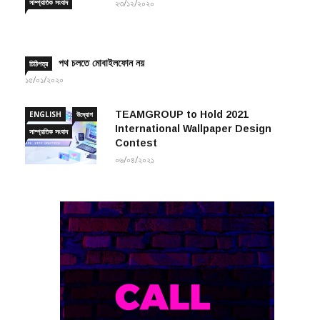
পথ চলতে মোবাইলফোন নয়
চিঠিপত্র
১৫/০১/২০২০
TEAMGROUP to Hold 2021
ENGLISH
উদ্যোগ
International Wallpaper Design
সাম্প্রতিক সংবাদ
Contest
০৬/০৪/২০২১