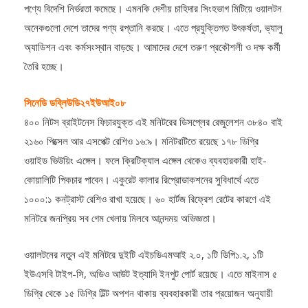
অনেকগুলো দেশে তাদের পণ্য রপ্তানি করছে। এতে প্রযুক্তিগত উৎকর্ষতা, ভ্যালু
অ্যাডিশন এবং কর্মসংস্থান বাড়ছে। আমাদের দেশে তরুণ প্রকৌশলী ও দক্ষ কর্মী
তৈরি হচ্ছে।
সিনেডি ডব্লিউডি২৭ইউআই০৮
৪০০ নিটস ব্রাইটনেস ফিচারযুক্ত এই মনিটরের ডিসপ্লের রেজুলেশন ৩৮৪০ বাই
২১৬০ পিক্সেল আর এসপেক্ট রেশিও ১৬:৯। মনিটরটিতে রয়েছে ১৭৮ ডিগ্রি
ওয়াইড ভিউয়িং এঙ্গেল। ফলে ক্রিটিক্যাল এঙ্গেল থেকেও ব্যবহারকারী হাই-
কোয়ালিটি পিকচার পাবেন। একুরেট কালার রিপ্রোডাকশনের সুবিধার্থে এতে
১০০০:১ কনট্রাস্ট রেশিও রাখা হয়েছে। ৬০ হার্টজ রিফ্রেশ রেটের কারণে এই
মনিটরে জনপ্রিয় সব গেম খেলায় মিলবে আনন্দময় অভিজ্ঞতা।
ওয়ালটনের নতুন এই মনিটরে দুইটি এইচডিএমআই ২.০, ১টি ডিপি১.২, ১টি
ইউএসবি টাইপ-সি, অডিও আউট ইত্যাদি ইনপুট পোর্ট রয়েছে। এতে মাইনাস ৫
ডিগ্রি থেকে ১৫ ডিগ্রি টিল্ট অপশন থাকায় ব্যবহারকারী তার প্রয়োজন অনুযায়ী
মনিটর সেট করে নিতে পারবেন।