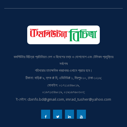
কমপিউটার বিচিত্রা প্রতিনিয়ত দেশ ও বিদেশের তথ্য ও যোগাযোগ এবং টেলিকম প্রযুক্তির
সর্বশেষ
গতিধারার তাতক্ষনিক খবরাখবর এখানে প্রচার হবে।
ঠিকানা: বাড়ি# ৯, ব্লক # বি, এভিনিউ# ১, মিরপুর-১০, ঢাকা-১২১৬;
মোবাইল: ০১৭১১৫৪৬০১৯,
০১৯৭১৫৪৬০১৯, ০১৯১৬৭৬০৩০৩;
ই-মেইল: cbinfo.bd@gmail.com, imrad_tusher@yahoo.com