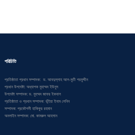
পরিচিতি
প্রতিষ্ঠাতা প্রধান সম্পাদক: ড. আবদুল্লাহ আল-মুতী শরফুদ্দীন
প্রধান উপদেষ্টা: অধ্যাপক মুহাম্মদ ইউনুস
উপদেষ্টা সম্পাদক: ড. মুহম্মদ জাফর ইকবাল
প্রতিষ্ঠাতা ও প্রধান সম্পাদক: ভূঁইয়া ইনাম লেনিন
সম্পাদক: প্রকৌশলী হাকিকুর রহমান
অনলাইন সম্পাদক: মো. কামরুল আহসান