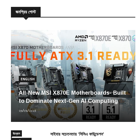
জনপ্রিয় পোস্ট
ENGLISH
All-New MSI X870E Motherboards- Built
to Dominate Next-Gen AI Computing
২৬/০৯/২০২৪
উদ্যোগ
সাইবার সচেতনতায় ‘সিসিএ ফাউন্ডেশন’
সাম্প্রতিক সংবাদ
২৩/১২/২০২০