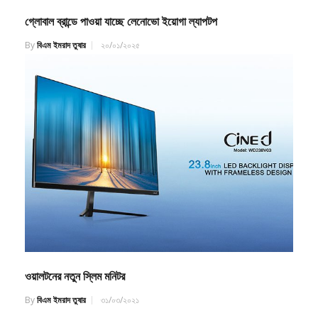
গ্লোবাল ব্রান্ডে পাওয়া যাচ্ছে লেনোভো ইয়োগা ল্যাপটপ
By
বিএম ইমরাদ তুষার
২০/০১/২০২৫
ওয়ালটনের নতুন স্লিম মনিটর
By
বিএম ইমরাদ তুষার
৩১/০৩/২০২১