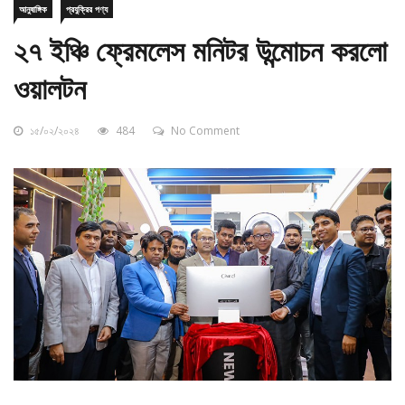
২৭ ইঞ্চি ফ্রেমলেস মনিটর উন্মোচন করলো
ওয়ালটন
১৫/০২/২০২৪
484
No Comment