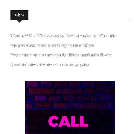
সর্বশেষ
ইসিএস কমপিউটার সিটিতে ওয়েভসাইনের নিরাপত্তা প্রযুক্তি প্রদর্শনীর সমাপ্তি
নিরবচ্ছিন্ন পাওয়ার নিশ্চিতে রিয়েলমির নতুন সি-সিরিজ স্মার্টফোন
শিশুদের মহাকাশ ভাবনা ও স্বপ্নে মুখর ছিল ‘ফিউচার অ্যাস্ট্রোনটস মিট-আপ’
টেকনো সাফ চ্যাম্পিয়নশিপ বাংলাদেশ ২০২৬-এর ড্র চূড়ান্ত