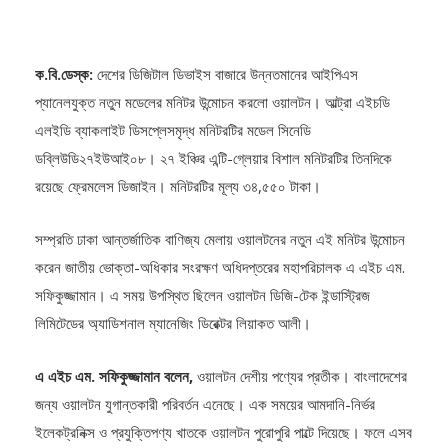
ক.বি.ডেস্ক:
দেশের ডিজিটাল ডিভাইস বাজারে উন্নতমানের আইপিএস
প্যানেলযুক্ত নতুন মডেলের মনিটর উন্মোচন করলো ওয়ালটন। আল্ট্রা এইচডি
এলইডি ব্যাকলাইট ডিসপ্লেসমৃদ্ধ মনিটরটির মডেল সিনেডি
ডব্লিউডি২৭ইউআই০৮। ২৭ ইঞ্চির এন্টি-গ্লেয়ার বিশাল মনিটরটির তিনদিকে
রয়েছে ফ্রেমলেস ডিজাইন। মনিটরটির মূল্য ৩৪,৫৫০ টাকা।
সম্প্রতি ঢাকা আন্তর্জাতিক বাণিজ্য মেলায় ওয়ালটনের নতুন এই মনিটর উন্মোচন
করেন জাতীয় ভোক্তা-অধিকার সংরক্ষণ অধিদপ্তরের মহাপরিচালক এ এইচ এম.
সফিকুজ্জামান। এ সময় উপস্থিত ছিলেন ওয়ালটন ডিজি-টেক ইন্ডাস্ট্রিজ
লিমিটেডের অ্যাডিশনাল ম্যানেজিং ডিরেক্টর লিয়াকত আলী।
এ এইচ এম. সফিকুজ্জামান বলেন,
ওয়ালটন দেশীয় পণ্যের প্রতীক। বাংলাদেশের
জন্য ওয়ালটন যুগান্তকারী পরিবর্তন এনেছে। এক সময়ের আমদানি-নির্ভর
ইলেকট্রনিক্স ও প্রযুক্তিপণ্য খাতকে ওয়ালটন পুরোপুরি পাল্টে দিয়েছে। ফলে এসব
পণ্যে বিদেশি নির্ভরতা কমেছে। এমনকি দেশীয় চাহিদার সিংহভাগ মিটিয়ে ওয়ালটন