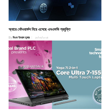
অ্যারে নেটওয়ার্কস নিয়ে এসেছে এনএফভি প্রযুক্তি
By
বিএম ইমরাদ তুষার
১৮/০৯/২০২৪