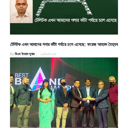
টেলিটক এখন আমাদের গলার কাঁটা পর্যায়ে চলে এসেছে: ফয়েজ আহমদ তৈয়্যব
By
বিএম ইমরাদ তুষার
১২/০৮/২০২৫