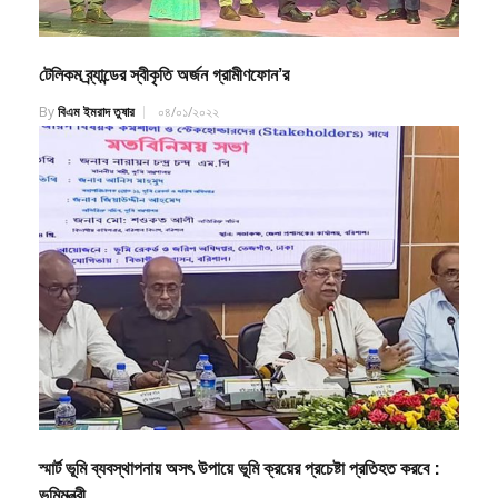
টেলিকম ব্র্যান্ডের স্বীকৃতি অর্জন গ্রামীণফোন’র
By
বিএম ইমরাদ তুষার
০৪/০১/২০২২
স্মার্ট ভূমি ব্যবস্থাপনায় অসৎ উপায়ে ভূমি ক্রয়ের প্রচেষ্টা প্রতিহত করবে :
ভূমিমন্ত্রী