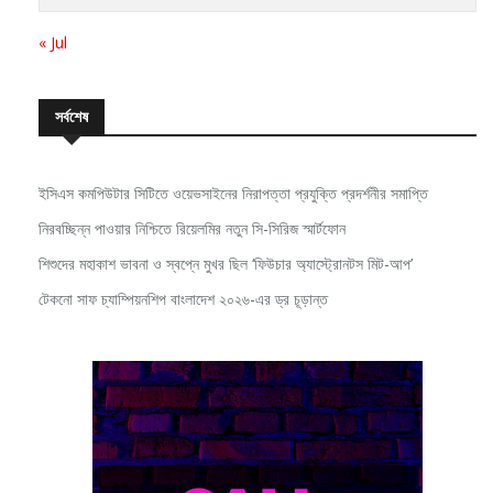
« Jul
সর্বশেষ
ইসিএস কমপিউটার সিটিতে ওয়েভসাইনের নিরাপত্তা প্রযুক্তি প্রদর্শনীর সমাপ্তি
নিরবচ্ছিন্ন পাওয়ার নিশ্চিতে রিয়েলমির নতুন সি-সিরিজ স্মার্টফোন
শিশুদের মহাকাশ ভাবনা ও স্বপ্নে মুখর ছিল ‘ফিউচার অ্যাস্ট্রোনটস মিট-আপ’
টেকনো সাফ চ্যাম্পিয়নশিপ বাংলাদেশ ২০২৬-এর ড্র চূড়ান্ত