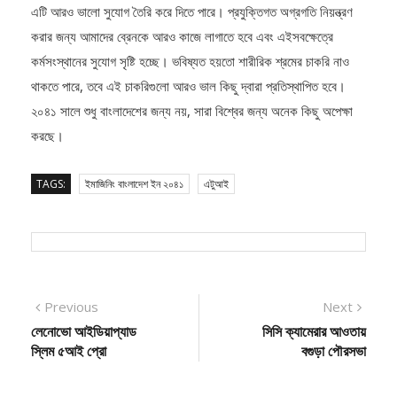
করার জন্য আমাদের ব্রেনকে আরও কাজে লাগাতে হবে এবং এইসবক্ষেত্রে
কর্মসংস্থানের সুযোগ সৃষ্টি হচ্ছে। ভবিষ্যত হয়তো শারীরিক শ্রমের চাকরি নাও
থাকতে পারে, তবে এই চাকরিগুলো আরও ভাল কিছু দ্বারা প্রতিস্থাপিত হবে।
২০৪১ সালে শুধু বাংলাদেশের জন্য নয়, সারা বিশ্বের জন্য অনেক কিছু অপেক্ষা
করছে।
TAGS:
ইমাজিনিং বাংলাদেশ ইন ২০৪১
এটুআই
Post
Previous
Next
Previous
Next
post:
post:
লেনোভো আইডিয়াপ্যাড
সিসি ক্যামেরার আওতায়
navigation
স্লিম ৫আই প্রো
বগুড়া পৌরসভা