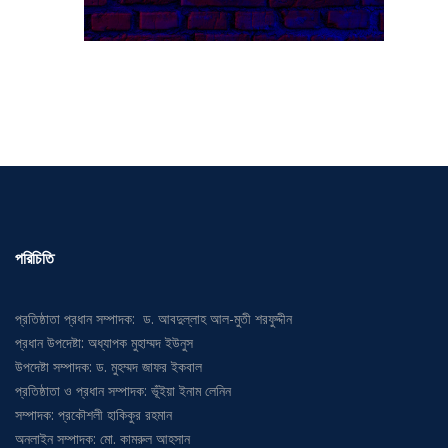
পরিচিতি
প্রতিষ্ঠাতা প্রধান সম্পাদক: ড. আবদুল্লাহ আল-মুতী শরফুদ্দীন
প্রধান উপদেষ্টা: অধ্যাপক মুহাম্মদ ইউনুস
উপদেষ্টা সম্পাদক: ড. মুহম্মদ জাফর ইকবাল
প্রতিষ্ঠাতা ও প্রধান সম্পাদক: ভূঁইয়া ইনাম লেনিন
সম্পাদক: প্রকৌশলী হাকিকুর রহমান
অনলাইন সম্পাদক: মো. কামরুল আহসান