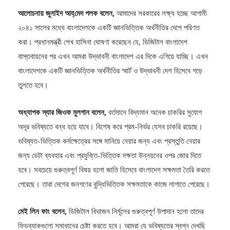
আলোচনায় জুনাইদ আহ্‌মেদ পলক বলেন,
আমাদের সরকারের লক্ষ্য হচ্ছে আগামী
২০৪১ সালের মধ্যে বাংলাদেশকে একটি জ্ঞানভিত্তিক অর্থনীতির দেশে পরিণত
করা। প্রধানমন্ত্রী শেখ হাসিনা ঘোষণা করেছেন যে, ডিজিটাল বাংলাদেশ
বাস্তবায়নের পর এখন আমরা উদ্ভাবনী বাংলাদেশ এর দিকে এগিয়ে যাচ্ছি। এখন
বাংলাদেশকে একটি জ্ঞানভিত্তিক অর্থনীতির স্মার্ট ও উদ্ভাবনী দেশ হিসেবে গড়ে
তুলতে হবে।
অধ্যাপক স্যার জিওফ মুলগান বলেন,
বর্তমানে বিদ্যমান অনেক চাকরির সুযোগ
অদূর ভবিষ্যতে বন্ধ হয়ে যাবে। বিশেষ করে শ্রম-নির্ভর যেসব চাকরি রয়েছে।
ভবিষ্যত-ভিত্তিক কর্মক্ষেত্রের সঙ্গে মানিয়ে নেয়ার জন্য এবং প্রস্তুতি নেয়ার
জন্য ডেটা ব্যবহার এবং প্রযুক্তি-ভিত্তিক দক্ষতা উন্নয়নের ওপর জোর দিতে
হবে। সবচেয়ে গুরুত্বপূর্ণ বিষয় হলো জাতি হিসেবে বাংলাদেশ সক্ষমতা তৈরি করতে
পেরেছে। তারা দেশের জনগণের বুদ্ধিভিত্তিক সক্ষমতাকে কাজে লাগাতে পেরেছে।
মেই লিন ফাং বলেন,
ডিজিটাল বিভাজন নির্মূলের গুরুত্বপূর্ণ উপাদান হলো তাদের
ফিডব্যাকগুলো সমাধানের চেষ্টা করতে হবে। আমরা যে ভবিষ্যতের স্বপ্ন দেখছি
তার জন্য আমাদের মধ্যে অংশীদারিত্বপূর্ণ সম্পর্ক থাকতে হবে। আর ডিজিটাল