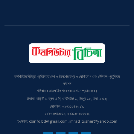
কমপিউটার বিচিত্রা প্রতিনিয়ত দেশ ও বিদেশের তথ্য ও যোগাযোগ এবং টেলিকম প্রযুক্তির
সর্বশেষ
গতিধারার তাতক্ষনিক খবরাখবর এখানে প্রচার হবে।
ঠিকানা: বাড়ি# ৯, ব্লক # বি, এভিনিউ# ১, মিরপুর-১০, ঢাকা-১২১৬;
মোবাইল: ০১৭১১৫৪৬০১৯,
০১৯৭১৫৪৬০১৯, ০১৯১৬৭৬০৩০৩;
ই-মেইল: cbinfo.bd@gmail.com, imrad_tusher@yahoo.com