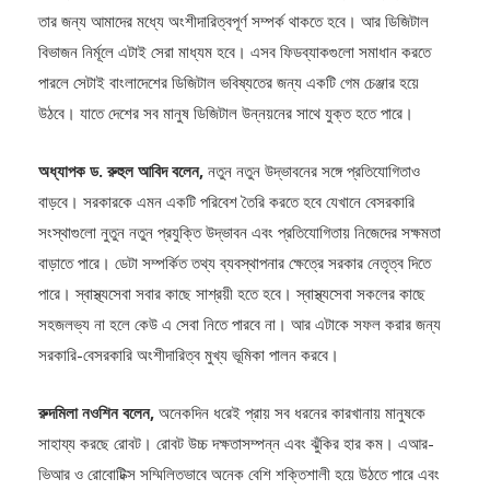
বিভাজন নির্মূলে এটাই সেরা মাধ্যম হবে। এসব ফিডব্যাকগুলো সমাধান করতে
পারলে সেটাই বাংলাদেশের ডিজিটাল ভবিষ্যতের জন্য একটি গেম চেঞ্জার হয়ে
উঠবে। যাতে দেশের সব মানুষ ডিজিটাল উন্নয়নের সাথে যুক্ত হতে পারে।
অধ্যাপক ড. রুহুল আবিদ বলেন,
নতুন নতুন উদ্ভাবনের সঙ্গে প্রতিযোগিতাও
বাড়বে। সরকারকে এমন একটি পরিবেশ তৈরি করতে হবে যেখানে বেসরকারি
সংস্থাগুলো নুতুন নতুন প্রযুক্তি উদ্ভাবন এবং প্রতিযোগিতায় নিজেদের সক্ষমতা
বাড়াতে পারে। ডেটা সম্পর্কিত তথ্য ব্যবস্থাপনার ক্ষেত্রে সরকার নেতৃত্ব দিতে
পারে। স্বাস্থ্যসেবা সবার কাছে সাশ্রয়ী হতে হবে। স্বাস্থ্যসেবা সকলের কাছে
সহজলভ্য না হলে কেউ এ সেবা নিতে পারবে না। আর এটাকে সফল করার জন্য
সরকারি-বেসরকারি অংশীদারিত্ব মুখ্য ভূমিকা পালন করবে।
রুদমিলা নওশিন বলেন,
অনেকদিন ধরেই প্রায় সব ধরনের কারখানায় মানুষকে
সাহায্য করছে রোবট। রোবট উচ্চ দক্ষতাসম্পন্ন এবং ঝুঁকির হার কম। এআর-
ভিআর ও রোবোটিক্স সম্মিলিতভাবে অনেক বেশি শক্তিশালী হয়ে উঠতে পারে এবং
এটি আরও ভালো সুযোগ তৈরি করে দিতে পারে। প্রযুক্তিগত অগ্রগতি নিয়ন্ত্রণ