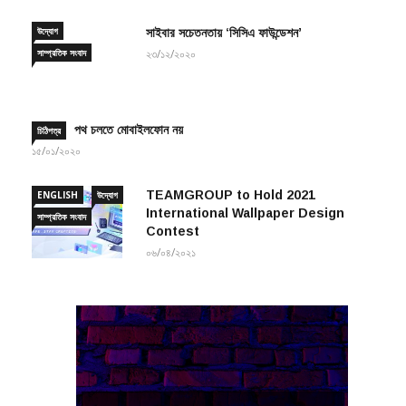
উদ্যোগ
সাইবার সচেতনতায় ‘সিসিএ ফাউন্ডেশন’
সাম্প্রতিক সংবাদ
২৩/১২/২০২০
পথ চলতে মোবাইলফোন নয়
চিঠিপত্র
১৫/০১/২০২০
TEAMGROUP to Hold 2021
ENGLISH
উদ্যোগ
International Wallpaper Design
সাম্প্রতিক সংবাদ
Contest
০৬/০৪/২০২১