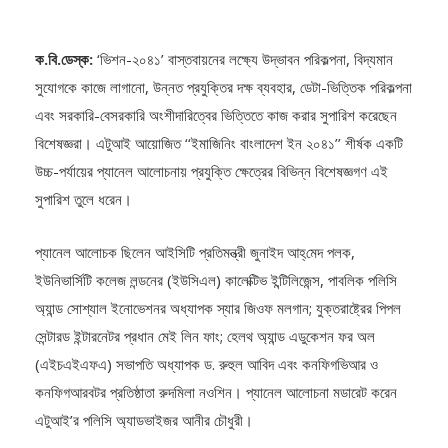
ক.বি.ডেস্ক:
‘ভিশন-২০৪১’ বাস্তবায়নের লক্ষ্যে উদ্ভাবন পরিকল্পনা, বিদ্যমান
সুযোগকে কাজে লাগানো, উন্নত প্রযুক্তির দক্ষ ব্যবহার, ডেটা-ভিত্তিক পরিকল্পনা
এবং সরকারি-বেসরকারি অংশীদারিত্বের ভিত্তিতে কাজ করার সুপারিশ করেছেন
বিশেষজ্ঞরা। এটুআই আয়োজিত ‘‘ইমাজিনিং বাংলাদেশ ইন ২০৪১’’ শীর্ষক একটি
উচ্চ-পর্যায়ের প্যানেল আলোচনায় প্রযুক্তি ক্ষেত্রের বিভিন্ন বিশেষজ্ঞগণ এই
সুপারিশ তুলে ধরেন।
প্যানেল আলোচক ছিলেন আইসিটি প্রতিমন্ত্রী জুনাইদ আহ্‌মেদ পলক,
ইউনিভার্সিটি কলেজ লন্ডনের (ইউসিএল) কালেক্টিভ ইন্টিলিজেন্স, পাবলিক পলিসি
অ্যান্ড সোশ্যাল ইনোভেশনর অধ্যাপক স্যার জিওফ মলগান; যুক্তরাষ্ট্রের পিপল
সেন্টারড ইন্টারনেটর প্রধান মেই লিন ফাং; হেলথ অ্যান্ড এডুকেশন ফর অল
(এইচএইএফএ) সভাপতি অধ্যাপক ড. রুহুল আবিদ এবং কনফিগভিআর ও
কনফিগআরবটর প্রতিষ্ঠাতা রুদমিলা নওশিন। প্যানেল আলোচনা মডারেট করেন
এটুআই’র পলিসি অ্যাডভাইজর আনীর চৌধুরী।