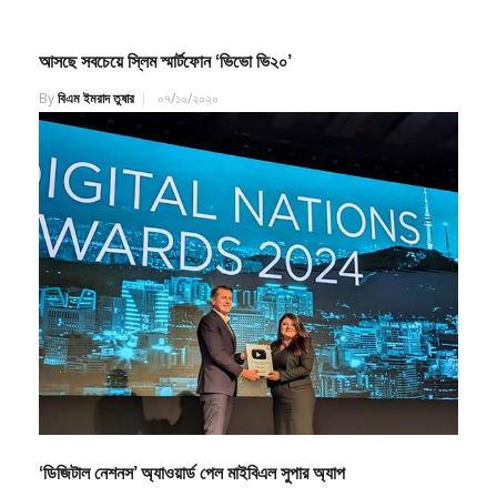
আসছে সবচেয়ে স্লিম স্মার্টফোন ‘ভিভো ভি২০’
By
বিএম ইমরাদ তুষার
০৭/১০/২০২০
‘ডিজিটাল নেশনস’ অ্যাওয়ার্ড পেল মাইবিএল সুপার অ্যাপ
By
বিএম ইমরাদ তুষার
০৪/১০/২০২৪