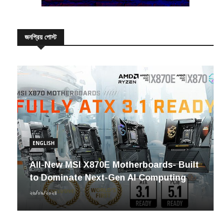
জনপ্রিয় পোস্ট
ENGLISH
All-New MSI X870E Motherboards- Built
to Dominate Next-Gen AI Computing
২৬/০৯/২০২৪
উদ্যোগ
সাইবার সচেতনতায় ‘সিসিএ ফাউন্ডেশন’