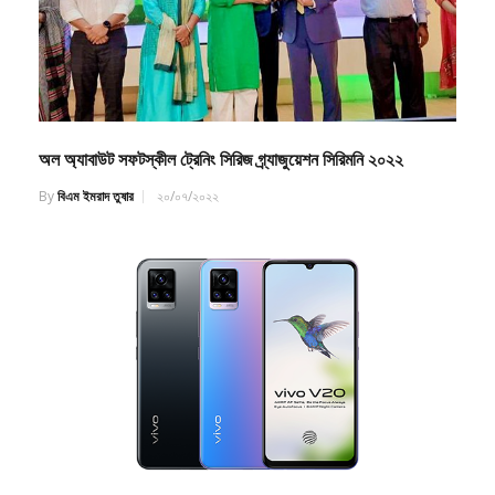
অল অ্যাবাউট সফটস্কীল ট্রেনিং সিরিজ গ্র্যাজুয়েশন সিরিমনি ২০২২
By
বিএম ইমরাদ তুষার
২০/০৭/২০২২