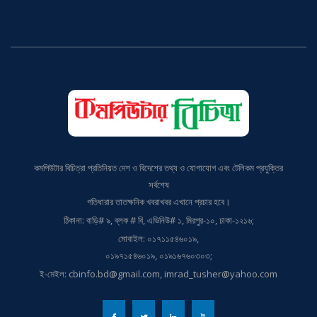
কমপিউটার বিচিত্রা প্রতিনিয়ত দেশ ও বিদেশের তথ্য ও যোগাযোগ এবং টেলিকম প্রযুক্তির
সর্বশেষ
গতিধারার তাতক্ষনিক খবরাখবর এখানে প্রচার হবে।
ঠিকানা: বাড়ি# ৯, ব্লক # বি, এভিনিউ# ১, মিরপুর-১০, ঢাকা-১২১৬;
মোবাইল: ০১৭১১৫৪৬০১৯,
০১৯৭১৫৪৬০১৯, ০১৯১৬৭৬০৩০৩;
ই-মেইল: cbinfo.bd@gmail.com, imrad_tusher@yahoo.com