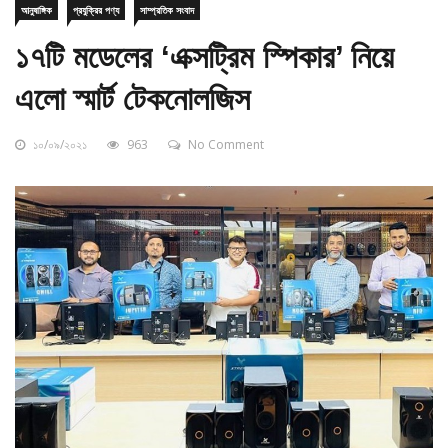
১৭টি মডেলের ‘এক্সট্রিম স্পিকার’ নিয়ে
এলো স্মার্ট টেকনোলজিস
১০/০৯/২০২১
963
No Comment