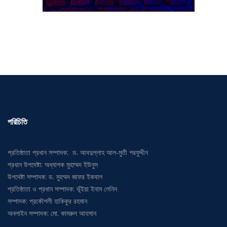
পরিচিতি
প্রতিষ্ঠাতা প্রধান সম্পাদক: ড. আবদুল্লাহ আল-মুতী শরফুদ্দীন
প্রধান উপদেষ্টা: অধ্যাপক মুহাম্মদ ইউনুস
উপদেষ্টা সম্পাদক: ড. মুহম্মদ জাফর ইকবাল
প্রতিষ্ঠাতা ও প্রধান সম্পাদক: ভূঁইয়া ইনাম লেনিন
সম্পাদক: প্রকৌশলী হাকিকুর রহমান
অনলাইন সম্পাদক: মো. কামরুল আহসান