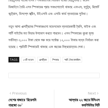
ডিজাইনে তৈরি এসব স্পিকারের প্রায় সবগুলোতেই থাকছে এফএম, ব্লুটুথ, রিমোর্ট
কন্ট্রোল, ডিসপ্লে স্ক্রীন, উইএসবি এবং এসডি কার্ড ব্যবহারের সুবিধা।
নতুন আসা এক্সট্রিমের স্পিকারগুলো মডেলভেদে ব্যবহারকারী ট্রলি, মাইক এবং
পার্টি লাইটের মত ফিচার উপভোগ করতে পারবেন। এসব স্পিকারের খুচরা মূল্য
সর্বনিম্ন ৩,০০০ টাকা থেকে শুরু করে সর্বোচ্চ ১২,০০০ টাকার মধ্যে নির্ধারন করা
হয়েছে। প্রতিটি স্পিকারেই থাকছে এক বছরের বিক্রয়োত্তর সেবা।
TAGS:
১৭টি মডেল
এক্সট্রিম
স্পিকার
স্মার্ট টেকনোলজিস
Post
Previous
Next
Previous
Next
post:
post:
দেশের বাজারে ‘রিয়েলমি
আস্থার ২২ বছরে বিসিএস
navigation
নারজো ৩০’
কমপিউটার সিটি