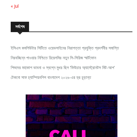
সর্বশেষ
ইসিএস কমপিউটার সিটিতে ওয়েভসাইনের নিরাপত্তা প্রযুক্তি প্রদর্শনীর সমাপ্তি
নিরবচ্ছিন্ন পাওয়ার নিশ্চিতে রিয়েলমির নতুন সি-সিরিজ স্মার্টফোন
শিশুদের মহাকাশ ভাবনা ও স্বপ্নে মুখর ছিল ‘ফিউচার অ্যাস্ট্রোনটস মিট-আপ’
টেকনো সাফ চ্যাম্পিয়নশিপ বাংলাদেশ ২০২৬-এর ড্র চূড়ান্ত