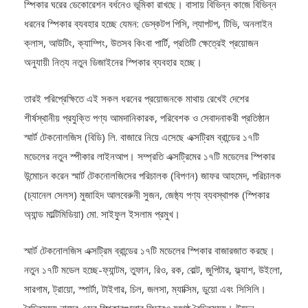
ধরনের স্পিকার ব্যবহার হচ্ছে যেমন: ডেস্কটপ পিসি, ল্যাপটপ, টিভি, অনলাইন
ক্লাস, আউটিং, ক্যাম্পিং, উতসব কিংবা পার্টি, প্রতিটি ক্ষেত্রেই প্রয়োজন
অনুযায়ী নিত্য নতুন ডিজাইনের স্পিকার ব্যবহার হচ্ছে।
তারই পরিপ্রেক্ষিতে এই সকল ধরনের প্রয়োজনকে মাথায় রেখেই দেশের
শীর্ষস্থানীয় প্রযুক্তি পণ্য আমদানিকারক, পরিবেশক ও সেবাদনাকরী প্রতিষ্ঠান
স্মার্ট টেকনোলজিস (বিডি) লি. বাজারে নিয়ে এসেছে এক্সট্রিম ব্রান্ডের ১৭টি
মডেলের নতুন স্পীকার লাইনআপ। সম্প্রতি এক্সট্রিমের ১৭টি মডেলের স্পিকার
উন্মোচন করেন স্মার্ট টেকনোলজিসের পরিচালক (বিপণন) জাফর আহমেদ, পরিচালক
(চ্যানেল সেলস) মুজাহিদ আলবেরুনী সুজন, জেষ্ঠ্য পণ্য ব্যবস্থাপক (স্পিকার
অ্যান্ড মাল্টিমিডিয়া) মো. সাইফুল ইসলাম প্রমুখ।
স্মার্ট টেকনোলজিস এক্সট্রিম ব্রান্ডের ১৭টি মডেলের স্পিকার বাজারজাত করছে।
নতুন ১৭টি মডেল হচ্ছে-ফ্যান্টম, তুফান, রিও, রক, বোল্ট, জুপিটার, ফ্ল্যাশ, উইলো,
সারগাম, ট্রায়ো, স্পার্টা, টাইগার, চিল, জলসা, ম্যাক্সিম, ডুয়ো এবং সিসিলি।
বৈচিত্র্যময় নামের এসব স্পিকারগুলোর ফিচারও যথেষ্ঠ বৈচিত্র্যময়। উডেন