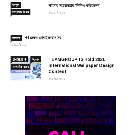
সাম্প্রতিক সংবাদ
২৩/১২/২০২০
পথ চলতে মোবাইলফোন নয়
চিঠিপত্র
১৫/০১/২০২০
TEAMGROUP to Hold 2021
ENGLISH
উদ্যোগ
International Wallpaper Design
সাম্প্রতিক সংবাদ
Contest
০৬/০৪/২০২১