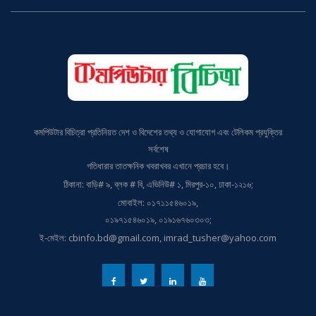
কমপিউটার বিচিত্রা প্রতিনিয়ত দেশ ও বিদেশের তথ্য ও যোগাযোগ এবং টেলিকম প্রযুক্তির
সর্বশেষ
গতিধারার তাতক্ষনিক খবরাখবর এখানে প্রচার হবে।
ঠিকানা: বাড়ি# ৯, ব্লক # বি, এভিনিউ# ১, মিরপুর-১০, ঢাকা-১২১৬;
মোবাইল: ০১৭১১৫৪৬০১৯,
০১৯৭১৫৪৬০১৯, ০১৯১৬৭৬০৩০৩;
ই-মেইল: cbinfo.bd@gmail.com, imrad_tusher@yahoo.com