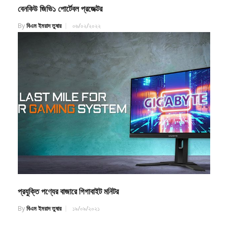
By
বিএম ইমরাদ তুষার
০৬/০২/২০২২
প্রযুক্তি পণ্যের বাজারে গিগাবাইট মনিটর
By
বিএম ইমরাদ তুষার
১৯/০৯/২০২১