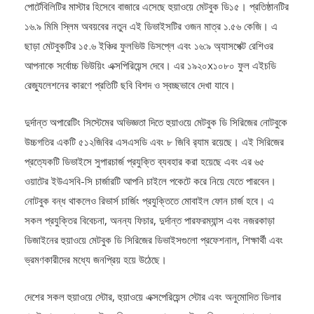
১৬.৯ মিমি স্লিম অবয়বের নতুন এই ডিভাইসটির ওজন মাত্র ১.৫৬ কেজি। এ
ছাড়া মেটবুকটির ১৫.৬ ইঞ্চির ফুলভিউ ডিসপ্লে এবং ১৬:৯ অ্যাসপেক্ট রেশিওর
আপনাকে সর্বোচ্চ ভিউয়িং এক্সপিরিয়েন্স দেবে। এর ১৯২০x১০৮০ ফুল এইচডি
রেজ্যুলেশনের কারণে প্রতিটি ছবি বিশদ ও স্বচ্ছভাবে দেখা যাবে।
দুর্দান্ত অপারেটিং সিস্টেমের অভিজ্ঞতা দিতে হুয়াওয়ে মেটবুক ডি সিরিজের নোটবুকে
উচ্চগতির একটি ৫১২জিবির এসএসডি এবং ৮ জিবি র‌্যাম রয়েছে। এই সিরিজের
প্রত্যেকটি ডিভাইসে সুপারচার্জ প্রযুক্তি ব্যবহার করা হয়েছে এবং এর ৬৫
ওয়াটের ইউএসবি-সি চার্জারটি আপনি চাইলে পকেটে করে নিয়ে যেতে পারবেন।
নোটবুক বন্ধ থাকলেও রিভার্স চার্জিং প্রযুক্তিতে মোবাইল ফোন চার্জ হবে। এ
সকল প্রযুক্তির বিবেচনা, অনন্য ফিচার, দুর্দান্ত পারফরম্যান্স এবং নজরকাড়া
ডিজাইনের হুয়াওয়ে মেটবুক ডি সিরিজের ডিভাইসগুলো প্রফেশনাল, শিক্ষার্থী এবং
ভ্রমণকারীদের মধ্যে জনপ্রিয় হয়ে উঠেছে।
দেশের সকল হুয়াওয়ে স্টোর, হুয়াওয়ে এক্সপেরিয়েন্স স্টোর এবং অনুমোদিত ডিলার
পয়েন্ট থেকে হুয়াওয়ে মেটবুক ডি১৪ এবং হুয়াওয়ে মেটবুক ডি১৫ কেনা যাবে মাত্র