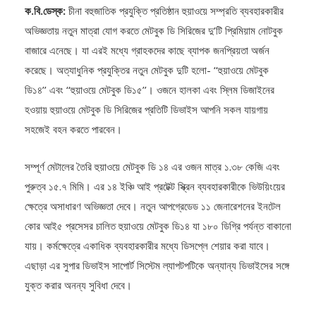
অভিজ্ঞতায় নতুন মাত্রা যোগ করতে মেটবুক ডি সিরিজের দু’টি প্রিমিয়াম নোটবুক
বাজারে এনেছে। যা এরই মধ্যে গ্রাহকদের কাছে ব্যাপক জনপ্রিয়তা অর্জন
করেছে। অত্যাধুনিক প্রযুক্তির নতুন মেটবুক দুটি হলো- ‘‘হুয়াওয়ে মেটবুক
ডি১৪’’ এবং ‘‘হুয়াওয়ে মেটবুক ডি১৫’’। ওজনে হালকা এবং স্লিম ডিজাইনের
হওয়ায় হুয়াওয়ে মেটবুক ডি সিরিজের প্রতিটি ডিভাইস আপনি সকল যায়গায়
সহজেই বহন করতে পারবেন।
সম্পূর্ণ মেটালের তৈরি হুয়াওয়ে মেটবুক ডি ১৪ এর ওজন মাত্র ১.৩৮ কেজি এবং
পুরুত্ব ১৫.৭ মিমি। এর ১৪ ইঞ্চি আই প্রটেক্ট স্ক্রিন ব্যবহারকারীকে ভিউয়িংয়ের
ক্ষেত্রে অসাধারণ অভিজ্ঞতা দেবে। নতুন আপগ্রেডেড ১১ জেনারেশনের ইনটেল
কোর আই৫ প্রসেসর চালিত হুয়াওয়ে মেটবুক ডি১৪ যা ১৮০ ডিগ্রি পর্যন্ত বাকানো
যায়। কর্মক্ষেত্রে একাধিক ব্যবহারকারীর মধ্যে ডিসপ্লে শেয়ার করা যাবে।
এছাড়া এর সুপার ডিভাইস সাপোর্ট সিস্টেম ল্যাপটপটিকে অন্যান্য ডিভাইসের সঙ্গে
যুক্ত করার অনন্য সুবিধা দেবে।
পোর্টেবিলিটির মাস্টার হিসেবে বাজারে এসেছে হুয়াওয়ে মেটবুক ডি১৫। প্রতিষ্ঠানটির