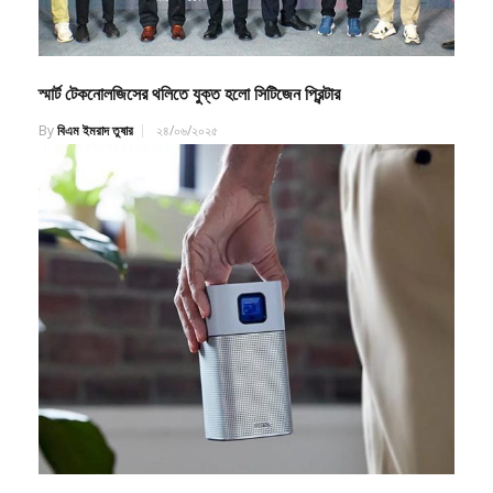
স্মার্ট টেকনোলজিসের থলিতে যুক্ত হলো সিটিজেন প্রিন্টার
By
বিএম ইমরাদ তুষার
২৪/০৬/২০২৫
বেনকিউ জিভি১ পোর্টেবল প্রজেক্টর