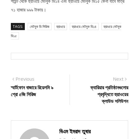
৭১ হাজার ৯৯৯ টাকায়।
TAGS:
মেটবুক ডি সিরিজ
হুয়াওয়ে
হুয়াওয়ে মেটবুক ডি১৪
হুয়াওয়ে মেটবুক
ডি১৫
Post
Previous
Next
Previous
Next
post:
post:
স্মার্টফোন বাজারে রিয়েলমি ৯
ক্যারিয়ার প্রতিষ্ঠানগুলোর
navigation
প্রো ৫জি সিরিজ
প্রবৃদ্ধিতে হুয়াওয়ের
ক্লাউড সলিউশন
বিএম ইমরাদ তুষার
Follow Me: