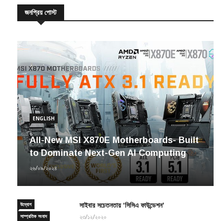
জনপ্রিয় পোস্ট
ENGLISH
All-New MSI X870E Motherboards- Built
to Dominate Next-Gen AI Computing
২৬/০৯/২০২৪
উদ্যোগ
সাইবার সচেতনতায় ‘সিসিএ ফাউন্ডেশন’
সাম্প্রতিক সংবাদ
২৩/১২/২০২০