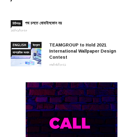
পথ চলতে মোবাইলফোন নয়
চিঠিপত্র
১৫/০১/২০২০
TEAMGROUP to Hold 2021
ENGLISH
উদ্যোগ
International Wallpaper Design
সাম্প্রতিক সংবাদ
Contest
০৬/০৪/২০২১