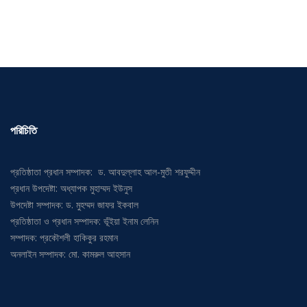
পরিচিতি
প্রতিষ্ঠাতা প্রধান সম্পাদক: ড. আবদুল্লাহ আল-মুতী শরফুদ্দীন
প্রধান উপদেষ্টা: অধ্যাপক মুহাম্মদ ইউনুস
উপদেষ্টা সম্পাদক: ড. মুহম্মদ জাফর ইকবাল
প্রতিষ্ঠাতা ও প্রধান সম্পাদক: ভূঁইয়া ইনাম লেনিন
সম্পাদক: প্রকৌশলী হাকিকুর রহমান
অনলাইন সম্পাদক: মো. কামরুল আহসান