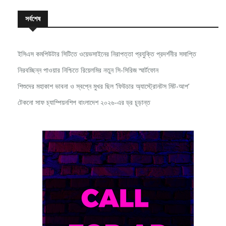
সর্বশেষ
ইসিএস কমপিউটার সিটিতে ওয়েভসাইনের নিরাপত্তা প্রযুক্তি প্রদর্শনীর সমাপ্তি
নিরবচ্ছিন্ন পাওয়ার নিশ্চিতে রিয়েলমির নতুন সি-সিরিজ স্মার্টফোন
শিশুদের মহাকাশ ভাবনা ও স্বপ্নে মুখর ছিল ‘ফিউচার অ্যাস্ট্রোনটস মিট-আপ’
টেকনো সাফ চ্যাম্পিয়নশিপ বাংলাদেশ ২০২৬-এর ড্র চূড়ান্ত