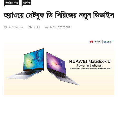
হুয়াওয়ে মেটবুক ডি সিরিজের নতুন ডিভাইস
২৫/০৭/২০২২
700
No Comment
ক.বি.ডেস্ক:
চীনা বহুজাতিক প্রযুক্তি প্রতিষ্ঠান হুয়াওয়ে সম্প্রতি ব্যবহারকারীর