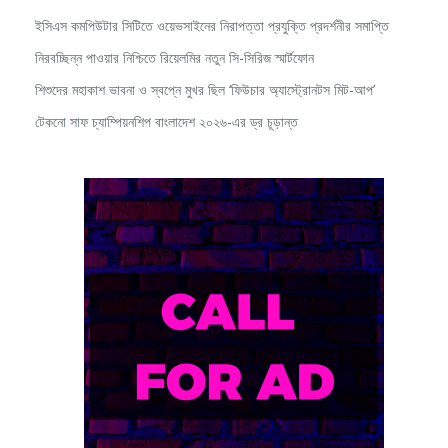
ইসিএস কমপিউটার সিটিতে ওয়েভসাইনের নিরাপত্তা প্রযুক্তি প্রদর্শনীর সমাপ্তি
নিরবচ্ছিন্ন পাওয়ার নিশ্চিতে রিয়েলমির নতুন সি-সিরিজ স্মার্টফোন
শিশুদের মহাকাশ ভাবনা ও স্বপ্নে মুখর ছিল ‘ফিউচার অ্যাস্ট্রোনটস মিট-আপ’
টেকনো সাফ চ্যাম্পিয়নশিপ বাংলাদেশ ২০২৬-এর ড্র চূড়ান্ত