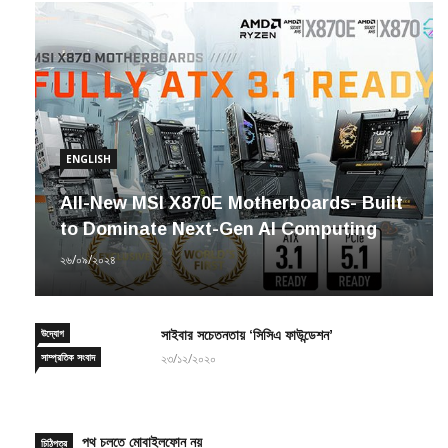
ENGLISH
All-New MSI X870E Motherboards- Built
to Dominate Next-Gen AI Computing
২৬/০৯/২০২৪
উদ্যোগ
সাইবার সচেতনতায় ‘সিসিএ ফাউন্ডেশন’
সাম্প্রতিক সংবাদ
২৩/১২/২০২০
পথ চলতে মোবাইলফোন নয়
চিঠিপত্র
১৫/০১/২০২০