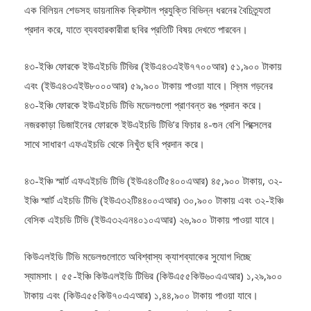
প্রদান করে, যাতে ব্যবহারকারীরা ছবির প্রতিটি বিষয় দেখতে পারবেন।
৪৩-ইঞ্চি ফোরকে ইউএইচডি টিভির (ইউএ৪৩এইউ৭৭০০আর) ৫১,৯০০ টাকায়
এবং (ইউএ৪৩এইউ৮০০০আর) ৫৯,৯০০ টাকায় পাওয়া যাবে। স্লিম গড়নের
৪৩-ইঞ্চি ফোরকে ইউএইচডি টিভি মডেলগুলো প্রাণবন্ত রঙ প্রদান করে।
নজরকাড়া ডিজাইনের ফোরকে ইউএইচডি টিভি’র ফিচার ৪-গুন বেশি পিক্সেলের
সাথে সাধারণ এফএইচডি থেকে নিখুঁত ছবি প্রদান করে।
৪৩-ইঞ্চি স্মার্ট এফএইচডি টিভি (ইউএ৪৩টি৫৪০০এআর) ৪৫,৯০০ টাকায়, ৩২-
ইঞ্চি স্মার্ট এইচডি টিভি (ইউএ৩২টি৪৪০০এআর) ৩০,৯০০ টাকায় এবং ৩২-ইঞ্চি
বেসিক এইচডি টিভি (ইউএ৩২এন৪০১০এআর) ২৬,৯০০ টাকায় পাওয়া যাবে।
কিউএলইডি টিভি মডেলগুলোতে অবিশ্বাস্য ক্যাশব্যাকের সুযোগ দিচ্ছে
স্যামসাং। ৫৫-ইঞ্চি কিউএলইডি টিভির (কিউএ৫৫কিউ৬০এএআর) ১,২৯,৯০০
টাকায় এবং (কিউএ৫৫কিউ৭০এএআর) ১,৪৪,৯০০ টাকায় পাওয়া যাবে।
ঝকঝকে ছবি প্রদানে ডিভাইসগুলোতে বিশেষ কোয়ান্টাম ডট প্রযুক্তি রয়েছে।