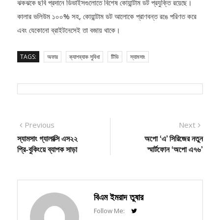
কালার ভলিউম ১০০% সহ, কোয়ান্টাম ডট আলোকে প্রাণবন্ত রঙে পরিণত করে
এবং যেকোনো ব্রাইটনেসেই তা বজায় থাকে।
TAGS:
অফার
ক্যাশব্যাক সুবিধা
টিভি
স্যামসাং
Post
Previous
Next
Previous
Next
post:
post:
স্যামসাং গ্যালাক্সি এস২২
অপো ‘এ’ সিরিজের নতুন
navigation
প্রি-বুকিংয়ে ব্যাপক সাড়া
স্মার্টফোন ‘অপো এ৭৬’
বিএম ইমরাদ তুষার
Follow Me: