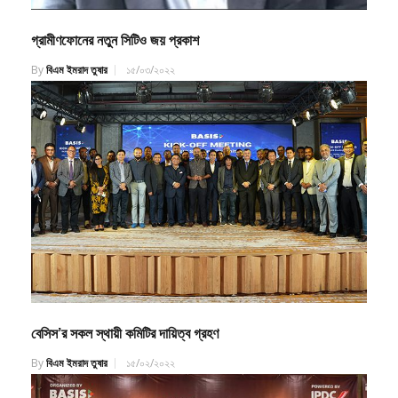
গ্রামীণফোনের নতুন সিটিও জয় প্রকাশ
By
বিএম ইমরাদ তুষার
১৫/০৩/২০২২
বেসিস’র সকল স্থায়ী কমিটির দায়িত্ব গ্রহণ
By
বিএম ইমরাদ তুষার
১৫/০২/২০২২