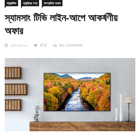
স্যামসাং টিভি লাইন-আপে আকর্ষণীয়
অফার
১৩/০৩/২০২২
618
No Comment