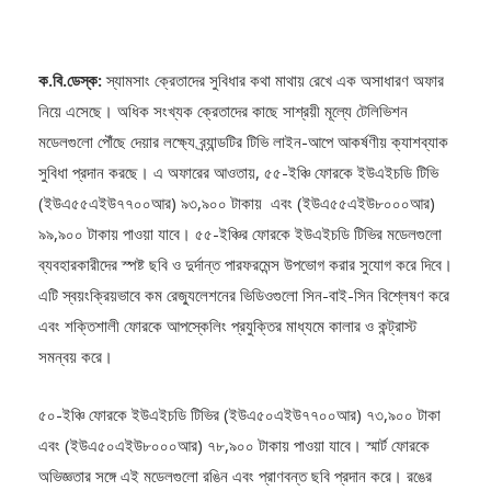
ক.বি.ডেস্ক:
স্যামসাং ক্রেতাদের সুবিধার কথা মাথায় রেখে এক অসাধারণ অফার
নিয়ে এসেছে। অধিক সংখ্যক ক্রেতাদের কাছে সাশ্রয়ী মূল্যে টেলিভিশন
মডেলগুলো পৌঁছে দেয়ার লক্ষ্যে ব্র্যান্ডটির টিভি লাইন-আপে আকর্ষণীয় ক্যাশব্যাক
সুবিধা প্রদান করছে। এ অফারের আওতায়, ৫৫-ইঞ্চি ফোরকে ইউএইচডি টিভি
(ইউএ৫৫এইউ৭৭০০আর) ৯৩,৯০০ টাকায় এবং (ইউএ৫৫এইউ৮০০০আর)
৯৯,৯০০ টাকায় পাওয়া যাবে। ৫৫-ইঞ্চির ফোরকে ইউএইচডি টিভির মডেলগুলো
ব্যবহারকারীদের স্পষ্ট ছবি ও দুর্দান্ত পারফরমেন্স উপভোগ করার সুযোগ করে দিবে।
এটি স্বয়ংক্রিয়ভাবে কম রেজ্যুলেশনের ভিডিওগুলো সিন-বাই-সিন বিশ্লেষণ করে
এবং শক্তিশালী ফোরকে আপস্কেলিং প্রযুক্তির মাধ্যমে কালার ও কন্ট্রাস্ট
সমন্বয় করে।
৫০-ইঞ্চি ফোরকে ইউএইচডি টিভির (ইউএ৫০এইউ৭৭০০আর) ৭৩,৯০০ টাকা
এবং (ইউএ৫০এইউ৮০০০আর) ৭৮,৯০০ টাকায় পাওয়া যাবে। স্মার্ট ফোরকে
অভিজ্ঞতার সঙ্গে এই মডেলগুলো রঙিন এবং প্রাণবন্ত ছবি প্রদান করে। রঙের
এক বিলিয়ন শেডসহ ডায়নামিক ক্রিস্টাল প্রযুক্তি বিভিন্ন ধরনের বৈচিত্র্যতা