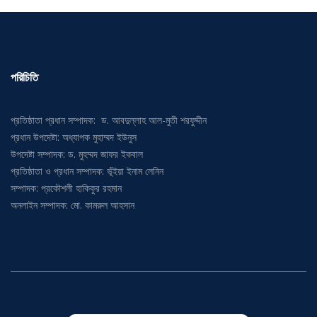
পরিচিতি
প্রতিষ্ঠাতা প্রধান সম্পাদক: ড. আবদুল্লাহ আল-মুতী শরফুদ্দীন
প্রধান উপদেষ্টা: অধ্যাপক মুহাম্মদ ইউনুস
উপদেষ্টা সম্পাদক: ড. মুহম্মদ জাফর ইকবাল
প্রতিষ্ঠাতা ও প্রধান সম্পাদক: ভূঁইয়া ইনাম লেনিন
সম্পাদক: প্রকৌশলী হাকিকুর রহমান
অনলাইন সম্পাদক: মো. কামরুল আহসান