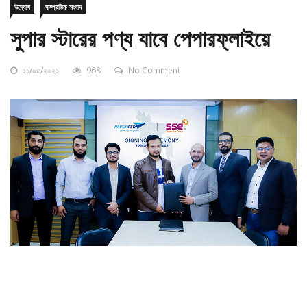
সুপার স্টারের পণ্য যাবে পেপারফ্লাইয়ে
১১/০৩/২০২১
968
No Comment
ক.বি.ডেস্ক:
অনলাইন শপিং প্লাটফর্মের মাধ্যমে দেশজুড়ে গ্রাহকের দোরগোড়ায়