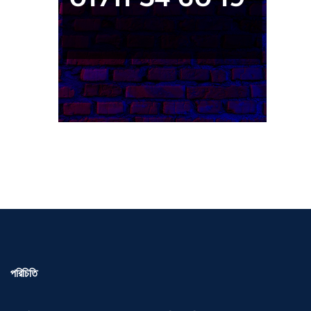
পরিচিতি
প্রতিষ্ঠাতা প্রধান সম্পাদক: ড. আবদুল্লাহ আল-মুতী শরফুদ্দীন