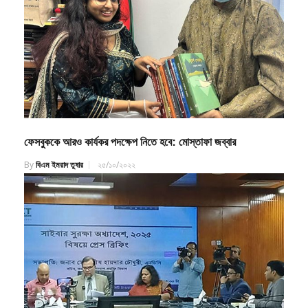
ফেসবুককে আরও কার্যকর পদক্ষেপ নিতে হবে: মোস্তাফা জব্বার
By
বিএম ইমরাদ তুষার
২৫/১০/২০২২