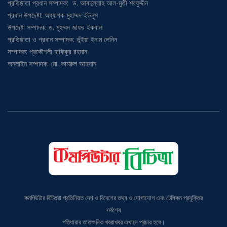
প্রধান উপদেষ্টা: অধ্যাপক মুহাম্মদ ইউনুস
উপদেষ্টা সম্পাদক: ড. মুহম্মদ জাফর ইকবাল
প্রতিষ্ঠাতা ও প্রধান সম্পাদক: ভূঁইয়া ইনাম লেনিন
সম্পাদক: প্রকৌশলী হাকিকুর রহমান
অনলাইন সম্পাদক: মো. কামরুল আহসান
কমপিউটার বিচিত্রা প্রতিনিয়ত দেশ ও বিদেশের তথ্য ও যোগাযোগ এবং টেলিকম প্রযুক্তির
সর্বশেষ
গতিধারার তাতক্ষনিক খবরাখবর এখানে প্রচার হবে।
ঠিকানা: বাড়ি# ৯, ব্লক # বি, এভিনিউ# ১, মিরপুর-১০, ঢাকা-১২১৬;