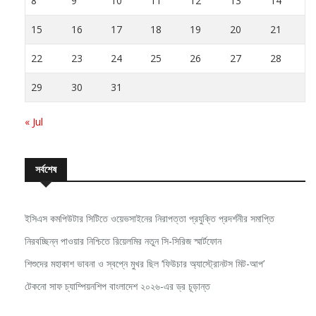
15
16
17
18
19
20
21
22
23
24
25
26
27
28
29
30
31
« Jul
সর্বশেষ
ইসিএস কমপিউটার সিটিতে ওয়েভসাইনের নিরাপত্তা প্রযুক্তি প্রদর্শনীর সমাপ্তি
নিরবচ্ছিন্ন পাওয়ার নিশ্চিতে রিয়েলমির নতুন সি-সিরিজ স্মার্টফোন
শিশুদের মহাকাশ ভাবনা ও স্বপ্নে মুখর ছিল ‘ফিউচার অ্যাস্ট্রোনটস মিট-আপ’
টেকনো সাফ চ্যাম্পিয়নশিপ বাংলাদেশ ২০২৬-এর ড্র চূড়ান্ত