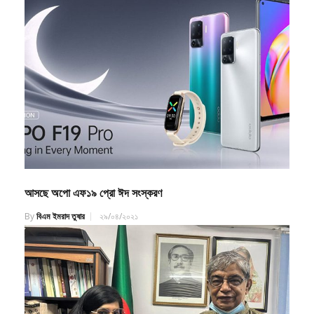
আসছে অপো এফ১৯ প্রো ঈদ সংস্করণ
By
বিএম ইমরাদ তুষার
২৯/০৪/২০২১