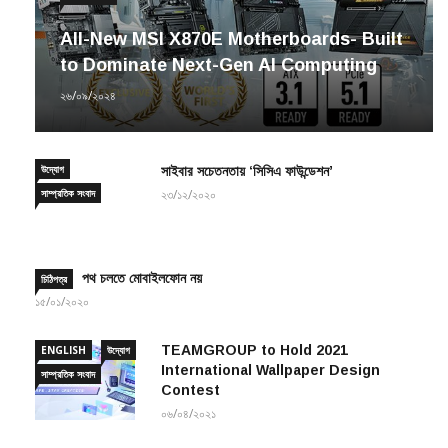
All-New MSI X870E Motherboards- Built
to Dominate Next-Gen AI Computing
২৬/০৯/২০২৪
উদ্যোগ
সাইবার সচেতনতায় ‘সিসিএ ফাউন্ডেশন’
সাম্প্রতিক সংবাদ
২৩/১২/২০২০
পথ চলতে মোবাইলফোন নয়
চিঠিপত্র
১৫/০১/২০২০
TEAMGROUP to Hold 2021
ENGLISH
উদ্যোগ
International Wallpaper Design
সাম্প্রতিক সংবাদ
Contest
০৬/০৪/২০২১