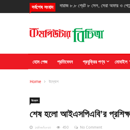
এমএফএস খাতের ফাঁদ: ই-মানি, ট্রাস্ট ফান্ড
সর্বশেষ সংবাদ
হোম পেজ
প্রতিবেদন
প্রযুক্রির পণ্য
মোবাইল
Home
উদ্যোগ
উদ্যোগ
শেষ হলো আইএসপিএবি’র প্রশিক্ষণ
১৩/০৮/২০২৩
450
No Comment