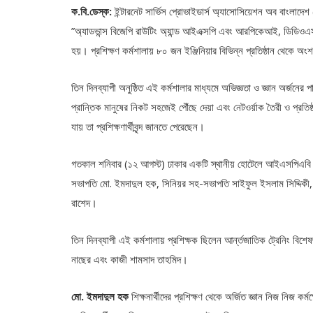
ক.বি.ডেস্ক:
ইন্টারনেট সার্ভিস প্রোভাইডার্স অ্যাসোসিয়েশন অব বাংল
”অ্যাডভান্স বিজেপি রাউটিং অ্যান্ড আইএক্সপি এবং আরপিকেআই, ডিডিওএস এবং
হয়। প্রশিক্ষণ কর্মশালায় ৮০ জন ইঞ্জিনিয়ার বিভিন্ন প্রতিষ্ঠান থেকে অংশগ
তিন দিনব্যাপী অনুষ্ঠিত এই কর্মশালার মাধ্যমে অভিজ্ঞতা ও জ্ঞান অর্জনের 
প্রান্তিক মানুষের নিকট সহজেই পৌঁছে দেয়া এবং নেটওর্য়াক তৈরী ও প্রতি
যায় তা প্রশিক্ষণার্থীবৃন্দ জানতে পেরেছেন।
গতকাল শনিবার (১২ আগস্ট) ঢাকার একটি স্থানীয় হোটেলে আইএসপিএবি আ
সভাপতি মো. ইমদাদুল হক, সিনিয়র সহ-সভাপতি সাইফুল ইসলাম সিদ্দিকী, স
রাশেদ।
তিন দিনব্যাপী এই কর্মশালায় প্রশিক্ষক ছিলেন আর্ন্তজাতিক ট্রেনিং বিশ
নাছের এবং কাজী শামসাদ তাহমিদ।
মো. ইমদাদুল হক
শিক্ষনার্থীদের প্রশিক্ষণ থেকে অর্জিত জ্ঞান নিজ নিজ ক