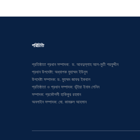
পরিচিতি
প্রতিষ্ঠাতা প্রধান সম্পাদক: ড. আবদুল্লাহ আল-মুতী শরফুদ্দীন
প্রধান উপদেষ্টা: অধ্যাপক মুহাম্মদ ইউনুস
উপদেষ্টা সম্পাদক: ড. মুহম্মদ জাফর ইকবাল
প্রতিষ্ঠাতা ও প্রধান সম্পাদক: ভূঁইয়া ইনাম লেনিন
সম্পাদক: প্রকৌশলী হাকিকুর রহমান
অনলাইন সম্পাদক: মো. কামরুল আহসান