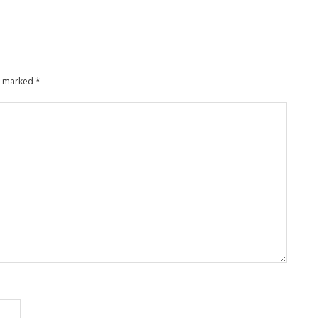
re marked
*