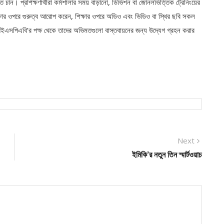
ে চান। প্রশিক্ষণার্থীরা কর্মশালার সময় বাড়ানো, ডিভিশন বা জোনলভিত্তিক ট্রেনিংয়ের
িক্ষার ওপরে গুরুত্ব আরোপ করেন, শিক্ষার ওপরে অডিও এবং ভিডিও বা স্থির ছবি সকল
নি আইএসপিএবি’র পক্ষ থেকে তাদের অভিমতগুলো বাস্তবায়নের জন্য উদ্যেগ গ্রহন করার
Next
Next
post:
ইমিকি’র নতুন তিন স্মার্টওয়াচ