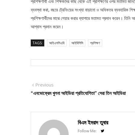
প্রশিক্ষণার্থী এবং শিক্ষকদের কাছ থেকে এই প্রশিক্ষণের ওপর মতামত জানত
ব্যবস্থা করা, বছরে ট্রেনিংয়ের সংখ্যা বাড়ানো ও অধিকতর ব্যবহারিক শ
প্রশিক্ষণার্থীদের মাঝে শেয়ার করার ব্যাপারে মতামত প্রদান করেন। তি
আশ্বাস প্রদান করেন।
TAGS:
আইএসপিএবি
আইবিপিসি
প্রশিক্ষণ
Post
Previous
Previous
post:
“এনভোফ্রেম খুলনা আইডিয়া প্রতিযোগিতা” সেরা তিন আইডিয়া
navigation
বিএম ইমরাদ তুষার
Follow Me: