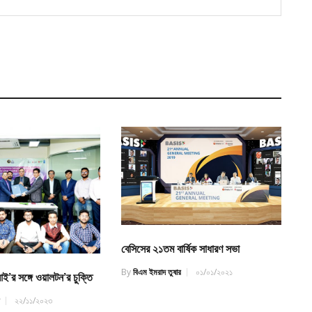
বেসিসের ২১তম বার্ষিক সাধারণ সভা
By
বিএম ইমরাদ তুষার
০১/০১/২০২১
ই’র সঙ্গে ওয়ালটন’র চুক্তি
র
২২/১১/২০২৩