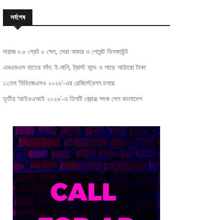
সর্বশেষ
দারাজ ৮.৮ গ্রেট ৮ সেল, সেরা অফার ও পেমেন্ট ডিসকাউন্ট
এমএফএস খাতের ফাঁদ: ই-মানি, ট্রাস্ট ফান্ড ও সাড়ে আঠারো টাকা
১২তম ‘বিডিজেএসও ২০২৬’-এর রেজিস্ট্রেশন চলছে
তৃতীয় ‘আইওএআই ২০২৬’-এ তিনটি ব্রোঞ্জ পদক পেল বাংলাদেশ