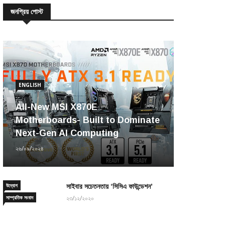
জনপ্রিয় পোস্ট
ENGLISH
All-New MSI X870E
Motherboards- Built to Dominate
Next-Gen AI Computing
২৬/০৯/২০২৪
উদ্যোগ
সাইবার সচেতনতায় ‘সিসিএ ফাউন্ডেশন’
সাম্প্রতিক সংবাদ
২৩/১২/২০২০