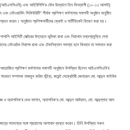
াদেশ (আইএসপিএবি) এবং আইবিপিসি’র যৌথ উদ্যোগে তিন দিনব্যাপী (১০-১২ আগস্ট)
 নেটওয়ার্কিং সিকিউরিটি” শীর্ষক প্রশিক্ষণ কর্মশালার সমাপনী অনুষ্ঠান অনুষ্ঠিত
্রহন করেন। অনুষ্ঠানে প্রশিক্ষনার্থীদের ক্রেস্ট ও সার্টিফিকেট বিতরণ করা হয়।
পাশাপাশি আইসিটি সেক্টরের উন্নয়নে ভূমিকা রাখা এবং নিরাপদে তথ্যপ্রযুক্তি সেবা
ষ্ঠানের নেটওর্য়াক নিরাপদ রাখা এবং টেকনিক্যাল সমস্যা হলে কিভাবে তা সমাধান করা
য়োজিত প্রশিক্ষণ কর্মশালার সমাপনী অনুষ্ঠানে উপস্থিত ছিলেন আইএসপিএবি’র
াধারণ সম্পাদক নাজমুল করিম ভূঁইয়া, জয়েন্ট সেক্রেটারী জেনারেল মো. আব্দুল কাইউম
েষজ্ঞ ও অ্যাপনিক’র ডেভ ফালান, অ্যাপনিক’র মো. আব্দুল আউয়াল, মো. আব্দুল্লাহ আল
র্মক্ষেত্রে সাফল্যের সঙ্গে প্রয়োগের আশাবাদ ব্যক্ত করেন। তিনি উপস্থিত সকল