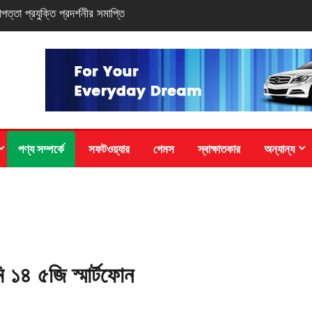
-সিরিজ স্মার্টফোন
পণ্য সম্পর্কে
সফটওয়্যার
গেমস
স্বাক্ষাতকার
অন্যান্য
ি ১৪ ৫জি স্মার্টফোন