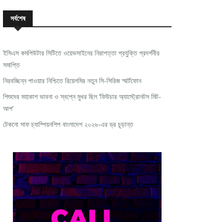
সর্বশেষ
ইসিএস কমপিউটার সিটিতে ওয়েভসাইনের নিরাপত্তা প্রযুক্তি প্রদর্শনীর
সমাপ্তি
নিরবচ্ছিন্ন পাওয়ার নিশ্চিতে রিয়েলমির নতুন সি-সিরিজ স্মার্টফোন
শিশুদের মহাকাশ ভাবনা ও স্বপ্নে মুখর ছিল ‘ফিউচার অ্যাস্ট্রোনটস মিট-
আপ’
টেকনো সাফ চ্যাম্পিয়নশিপ বাংলাদেশ ২০২৬-এর ড্র চূড়ান্ত