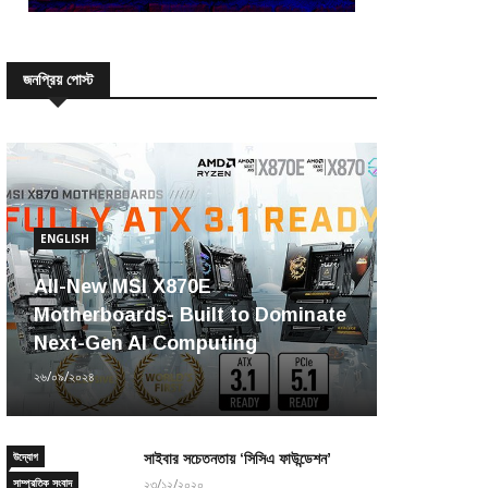
জনপ্রিয় পোস্ট
ENGLISH
All-New MSI X870E
Motherboards- Built to Dominate
Next-Gen AI Computing
২৬/০৯/২০২৪
উদ্যোগ
সাইবার সচেতনতায় ‘সিসিএ ফাউন্ডেশন’
সাম্প্রতিক সংবাদ
২৩/১২/২০২০