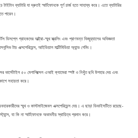
টান ব্যাটারি যা দ্রুতই স্মার্টফোনকে পূর্ণ চার্জ হতে সাহায্য করে। এতে ব্যাটারির
করতে পারেন।
স ডিসপ্লে গ্রাহকদের আল্ট্রা-স্মুথ স্ক্রলিং এবং প্রাণবন্ত ভিজুয়্যালের অভিজ্ঞতা
সিভ টাচ এক্সপেরিয়েন্স, আইডিয়াল মাল্টিমিডিয়া অ্যান্ড গেমিং।
সের ভার্সেটাইল ৫০ মেগাপিক্সেল এআই ক্যামেরা স্পষ্ট ও নিখুঁত ছবি উপহার দেয় এবং
প্রকাশে সহায়তা করে।
বহারকারীদের স্মুথ ও কাস্টমাইজেবল এক্সপেরিয়েন্স দেয়। এ ছাড়া ডিভাইসটিতে রয়েছে-
যান্স, যা কি না স্মার্টফোনকে অভাবনীয় স্থায়িত্ব প্রদান করে।