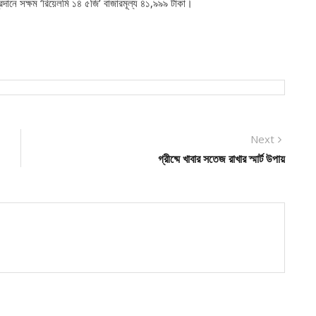
 প্রদানে সক্ষম ‘রিয়েলমি ১৪ ৫জি’ বাজারমূল্য ৪১,৯৯৯ টাকা।
Next
Next
post:
গ্রীষ্মে খাবার সতেজ রাখার স্মার্ট উপায়