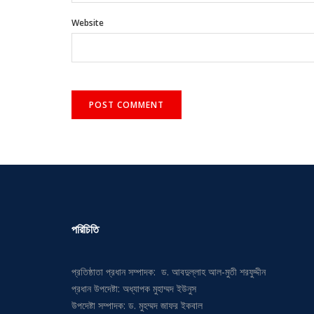
Website
পরিচিতি
প্রতিষ্ঠাতা প্রধান সম্পাদক: ড. আবদুল্লাহ আল-মুতী শরফুদ্দীন
প্রধান উপদেষ্টা: অধ্যাপক মুহাম্মদ ইউনুস
উপদেষ্টা সম্পাদক: ড. মুহম্মদ জাফর ইকবাল