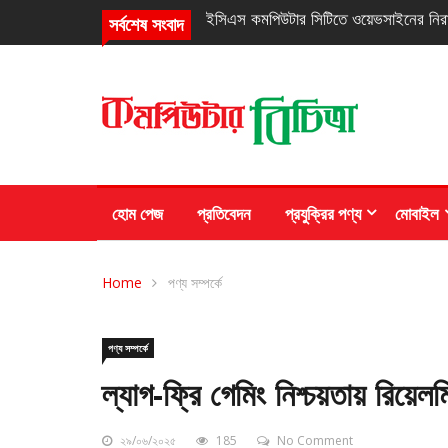
নিরবচ্ছিন্ন পাওয়ার নিশ্চিতে রিয়েলমির নতুন সি
সর্বশেষ সংবাদ
হোম পেজ
প্রতিবেদন
প্রযুক্রির পণ্য
মোবাইল
Home
পণ্য সম্পর্কে
পণ্য সম্পর্কে
ল্যাগ-ফ্রি গেমিং নিশ্চয়তায় রিয়েলম
২৯/০৬/২০২৫
185
No Comment