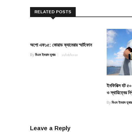
RELATED POSTS
অপো এফ১৫: কোয়াড ক্যামেরার স্মার্টফোন
By
বিএম ইমরাদ তুষার
১২/০৪/২০২০
ইনফিনিক্স হট ৫০ 
ও স্থায়িত্বের নিখ
By
বিএম ইমরাদ তুষা
Leave a Reply