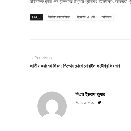
ডাইনামিক র‍্যাম এক্সপ্যানশনের মাধ্যমে গ্রাহকের মাল্টিটাস্কিং অভিজ্ঞতা
TAGS:
ডিজিটাল লাইফস্টাইল
রিয়েলমি ১৪ ৫জি
স্মার্টফোন
Post
Previous
Previous
post:
জাতীয় ক্যামেরা দিবস: ভিভোর চোখে মোবাইল ফটোগ্রাফির গল্প
navigation
বিএম ইমরাদ তুষার
Follow Me: