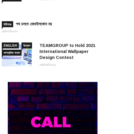
পথ চলতে মোবাইলফোন নয়
চিঠিপত্র
১৫/০১/২০২০
TEAMGROUP to Hold 2021
ENGLISH
উদ্যোগ
International Wallpaper
সাম্প্রতিক সংবাদ
Design Contest
০৬/০৪/২০২১