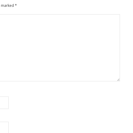
re marked
*