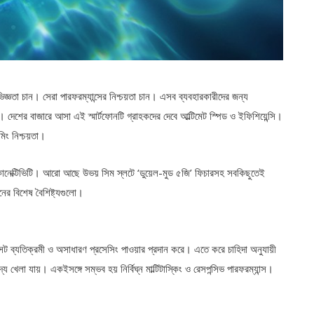
ভিজ্ঞতা চান। সেরা পারফরম্যান্সের নিশ্চয়তা চান। এসব ব্যবহারকারীদের জন্য
মি। দেশের বাজারে আসা এই স্মার্টফোনটি গ্রাহকদের দেবে আল্টিমেট স্পিড ও ইফিশিয়েন্সি।
মিং নিশ্চয়তা।
 ৫জি কানেক্টিভিটি। আরো আছে উভয় সিম স্লটে ‘ডুয়েল-মুড ৫জি’ ফিচারসহ সবকিছুতেই
নের বিশেষ বৈশিষ্ট্যগুলো।
পসেট ব্যতিক্রমী ও অসাধারণ প্রসেসিং পাওয়ার প্রদান করে। এতে করে চাহিদা অনুযায়ী
যে খেলা যায়। একইসঙ্গে সম্ভব হয় নির্বিঘ্ন মাল্টিটাস্কিং ও রেসপন্সিভ পারফরম্যান্স।