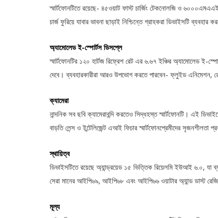
স্মার্টফোনটিতে রয়েছে- ৪৫ওয়াট ফাস্ট চার্জিং টেকনোলজি ও ৬০০০এমএএইচ টাই
চার্জ ফুরিয়ে যাবার ভাবনা ছাড়াই নিশ্চিন্তে গ্রাহকরা ডিভাইসটি ব্যবহার 
অ্যামোলেড ই-স্পোর্টস ডিসপ্লে
স্মার্টফোনটির ১২০ হার্টজ রিফ্রেশ রেট এর ৬.৬৭ ইঞ্চির অ্যামোলেড ই-স্পোর্ট
দেবে। ব্যবহারকারীরা আরও উপভোগ করতে পারবেন- ফ্লুইড এনিমেশন, রেসপন্
ক্যামেরা
নান্দনিক সব ছবি ক্যামেরাবন্দি করতেও সিদ্ধহস্ত স্মার্টফোনটি। এই ডিভাই
বাড়তি লেন্স ও ইন্টেলিজেন্ট এআই ফিচার স্মার্টফোনপ্রেমীদের সৃজনশীলতা 
স্থায়িত্ব
ডিভাইসটিতে রয়েছে অ্যান্ড্রয়েড ১৫ ভিত্তিক রিয়েলমি ইউআই ৬.০, যা ব্য
সেরা মানের আইপি৬৯, আইপি৬৮ এবং আইপি৬৬ ওয়াটার অ্যান্ড ডাস্ট রেজিস্ট্
মূল্য