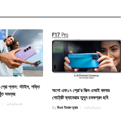
প্রো প্লাস: স্টাইল, শক্তি
অপো এফ১৭ প্রো’র সিক্স এআই কালার
ুঁত সমন্বয়
পোর্ট্রেট ক্যামেরায় তুলুন চমকপ্রদ ছবি
র
১২/১২/২০২৪
By
বিএম ইমরাদ তুষার
০৭/০৯/২০২০