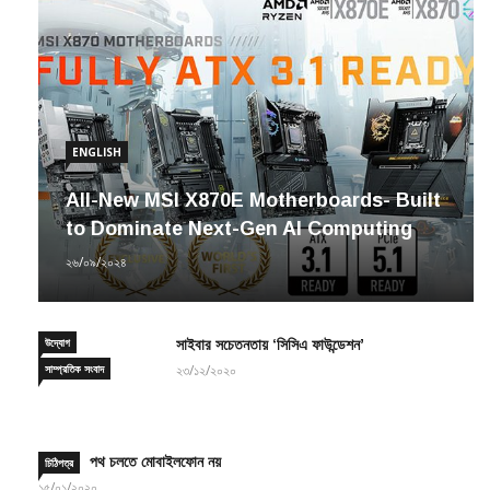
ENGLISH
All-New MSI X870E Motherboards- Built
to Dominate Next-Gen AI Computing
২৬/০৯/২০২৪
উদ্যোগ
সাইবার সচেতনতায় ‘সিসিএ ফাউন্ডেশন’
সাম্প্রতিক সংবাদ
২৩/১২/২০২০
পথ চলতে মোবাইলফোন নয়
চিঠিপত্র
১৫/০১/২০২০