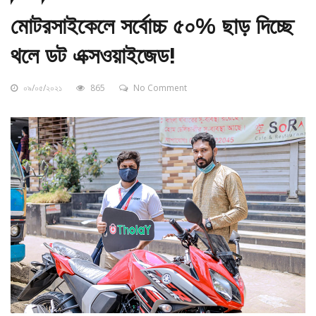
মোটরসাইকেলে সর্বোচ্চ ৫০% ছাড় দিচ্ছে
থলে ডট এক্সওয়াইজেড!
০৯/০৫/২০২১
865
No Comment