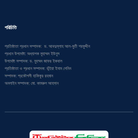
পরিচিতি
প্রতিষ্ঠাতা প্রধান সম্পাদক: ড. আবদুল্লাহ আল-মুতী শরফুদ্দীন
প্রধান উপদেষ্টা: অধ্যাপক মুহাম্মদ ইউনুস
উপদেষ্টা সম্পাদক: ড. মুহম্মদ জাফর ইকবাল
প্রতিষ্ঠাতা ও প্রধান সম্পাদক: ভূঁইয়া ইনাম লেনিন
সম্পাদক: প্রকৌশলী হাকিকুর রহমান
অনলাইন সম্পাদক: মো. কামরুল আহসান