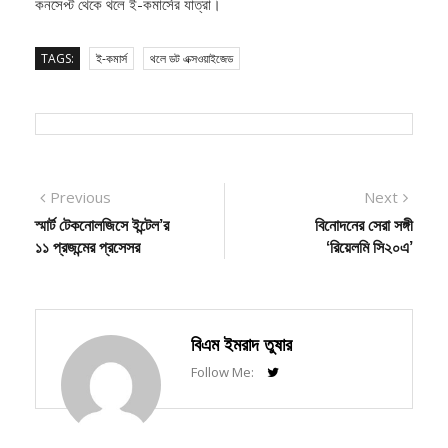
TAGS:
ই-কমার্স
থলে ডট এক্সওয়াইজেড
Post
Previous
Next
Previous
Next
post:
post:
স্মার্ট টেকনোলজিসে ইন্টেল’র
বিনোদনের সেরা সঙ্গী
navigation
১১ প্রজন্মের প্রসেসর
‘রিয়েলমি সি২০এ’
বিএম ইমরাদ তুষার
Follow Me: