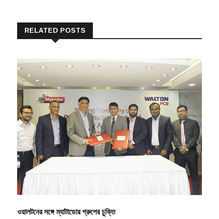
RELATED POSTS
ওয়ালটনের সঙ্গে ম্যাটাডোর গ্রুপের চুক্তি
By
বিএম ইমরাদ তুষার
০৩/০৪/২০২২