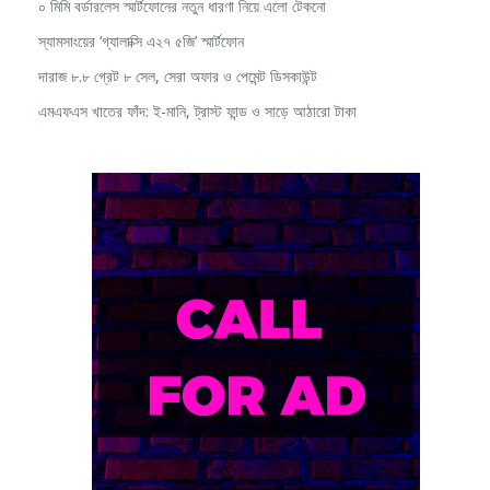
স্যামসাংয়ের ‘গ্যালাক্সি এ২৭ ৫জি’ স্মার্টফোন
দারাজ ৮.৮ গ্রেট ৮ সেল, সেরা অফার ও পেমেন্ট ডিসকাউন্ট
এমএফএস খাতের ফাঁদ: ই-মানি, ট্রাস্ট ফান্ড ও সাড়ে আঠারো টাকা