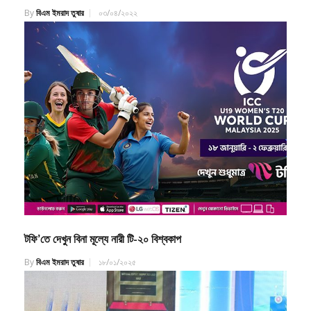
টফি’তে দেখুন বিনা মূল্যে নারী টি-২০ বিশ্বকাপ
By
বিএম ইমরাদ তুষার
১৮/০১/২০২৫