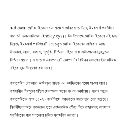
ক.বি.ডেস্ক:
মোটরসাইকেলে ৫০ শতাংশ পর্যন্ত ছাড় দিচ্ছে ই-কমার্স প্রতিষ্ঠান
থলে ডট এক্সওয়াইজেড (tholay.xyz)। ঈদ উপলক্ষে মোটরসাইকেলে এই ছাড়
দিয়েছে ই-কমার্স প্রতিষ্ঠানটি। ছাড়কৃত মোটরসাইকেলের তালিকায় আছে
ইয়ামাহা, হোন্ডা, বাজাজ, সুজুকি, টিভিএস, হিরো এবং এইচপাওয়ার ব্র্যান্ডের
বিভিন্ন মডেল। এ ছাড়াও এক্সপ্লোয়েট কোম্পানির বিভিন্ন মডেলের ইলেকট্রিক
বাইকে ছাড় উপভোগ করা যাবে।
ক্যাম্পেইন চলাকালে অর্ডারকৃত বাইক ৩০ কর্মদিবসের মধ্যে পাওয়া যাবে।
রাজধানীর মিরপুরের পশ্চিম সেনপাড়ায় থলের প্রধান কার্যালয়। থলের আনন্দ
ক্যাম্পেইনের পণ্য ১৫-২০ কার্যদিবসে গ্রাহকদের হাতে তুলে দেয়া হয়েছে।
নিরবিচ্ছিন্নভাবে গ্রাহকের হাতে মোটরবাইক পৌঁছে দিতে বাজাজসহ অন্যান্য
প্রতিষ্ঠানের সঙ্গে সমঝোতা চুক্তি স্বাক্ষরিত হয়েছে।
অফার সম্পর্কে থলে ডট এক্সওয়াইজেডের কর্ণধার মো. সাকিব উদ্দিন বলেন,