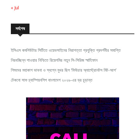
« Jul
সর্বশেষ
ইসিএস কমপিউটার সিটিতে ওয়েভসাইনের নিরাপত্তা প্রযুক্তি প্রদর্শনীর সমাপ্তি
নিরবচ্ছিন্ন পাওয়ার নিশ্চিতে রিয়েলমির নতুন সি-সিরিজ স্মার্টফোন
শিশুদের মহাকাশ ভাবনা ও স্বপ্নে মুখর ছিল ‘ফিউচার অ্যাস্ট্রোনটস মিট-আপ’
টেকনো সাফ চ্যাম্পিয়নশিপ বাংলাদেশ ২০২৬-এর ড্র চূড়ান্ত