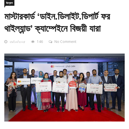
মাস্টারকার্ড ‘ডাইন.ডিলাইট.ডিপার্ট ফর
থাইল্যান্ড’ ক্যাম্পেইনে বিজয়ী যারা
২৯/১০/২০২৫
146
No Comment