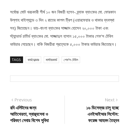
সর্বোচ্চ মোট খরচকারী শীর্ষ ১০ জন বিজয়ী হলেন- ব্র্যাক ব্যাংকের মো. ফোরকান
উল্লাহ থাইল্যান্ডে ৩ দিন ২ রাতের কাপল ট্রিপ (এয়ারফেয়ার ও থাকার ব্যবস্থা
সহ) জিতেছেন। ডাচ-বাংলা ব্যাংকের সাজ্জাদ হোসেন ২০,০০০ টাকা এবং
স্ট্যান্ডার্ড চার্টার্ড ব্যাংকের মো. সাজ্জাদুল হাসান ১৫,০০০ টাকার শেফ’স টেবিল
ভাউচার পেয়েছেন। বাকি বিজয়ীরা প্রত্যেকে ৫,০০০ টাকার ভাউচার জিতেছেন।
TAGS:
কার্ডহোল্ডার
মাস্টারকার্ড
শেফ’স টেবিল
Post
Previous
Next
Previous
Next
post:
post:
রবি এলিটদের জন্য
১৬ ডিসেম্বর চালু হচ্ছে
navigation
আতিথেয়তা, স্বাস্থ্যসেবা ও
এনইআইআর সিস্টেম:
পরিবহণ সেবায় বিশেষ সুবিধা
ফয়েজ আহমদ তৈয়্যব