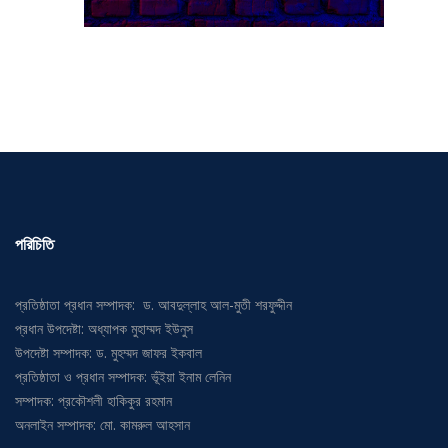
পরিচিতি
প্রতিষ্ঠাতা প্রধান সম্পাদক: ড. আবদুল্লাহ আল-মুতী শরফুদ্দীন
প্রধান উপদেষ্টা: অধ্যাপক মুহাম্মদ ইউনুস
উপদেষ্টা সম্পাদক: ড. মুহম্মদ জাফর ইকবাল
প্রতিষ্ঠাতা ও প্রধান সম্পাদক: ভূঁইয়া ইনাম লেনিন
সম্পাদক: প্রকৌশলী হাকিকুর রহমান
অনলাইন সম্পাদক: মো. কামরুল আহসান