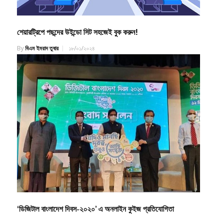
শেয়ারট্রিপে পছন্দের উইন্ডো সিট সহজেই বুক করুন!
By
বিএম ইমরাদ তুষার
১৮/০১/২০২৪
‘ডিজিটাল বাংলাদেশ দিবস-২০২০’ এ অনলাইন কুইজ প্রতিযোগিতা
By
বিএম ইমরাদ তুষার
২৯/১১/২০২০