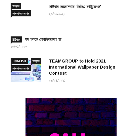
উদ্যোগ
সাইবার সচেতনতায় ‘সিসিএ ফাউন্ডেশন’
সাম্প্রতিক সংবাদ
২৩/১২/২০২০
পথ চলতে মোবাইলফোন নয়
চিঠিপত্র
১৫/০১/২০২০
TEAMGROUP to Hold 2021
ENGLISH
উদ্যোগ
International Wallpaper Design
সাম্প্রতিক সংবাদ
Contest
০৬/০৪/২০২১