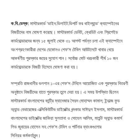
ক.বি.ডেস্ক:
মাস্টারকার্ড ‘ডাইন.ডিলাইট.ডিপার্ট ফর থাইল্যান্ড’ ক্যাম্পেইনের
বিজয়ীদের নাম ঘোষণা করেছে। মাস্টারকার্ড ডেবিট, ক্রেডিট এবং প্রিপেইড
কার্ডহোল্ডারদের জন্য ১৫ জুলাই থেকে ৩১ আগস্ট পর্যন্ত চলা এই ক্যাম্পেইনে
অংশগ্রহণকারীরা দেশের যেকোনও শেফ’স টেবিল আউটলেটে খাবার খেয়ে
আকর্ষণীয় পুরস্কার জয়ের সুযোগ পান। সর্বোচ্চ মোট খরচকারী শীর্ষ ১০ জন
কার্ডহোল্ডারকে বিজয়ী হিসেবে ঘোষণা করা হয়।
সম্প্রতি রাজধানীর গুলশান ১-এর শেফ’স টেবিলে আয়োজিত এক পুরস্কার বিতরণী
অনুষ্ঠানে বিজয়ীদের হাতে পুরস্কার তুলে দেয়া হয়। এ সময় উপস্থিত ছিলেন
মাস্টারকার্ড বাংলাদেশের কান্ট্রি ম্যানেজার সৈয়দ মোহাম্মদ কামাল; ইন্ডাল্জ ফুড
অ্যান্ড বেভারেজের এক্সিকিউটিভ ডাইরেক্টর খন্দকার সাঈদুল ইসলাম, মাস্টারকার্ড
বাংলাদেশের ডাইরেক্টর জাকিয়া সুলতানা ও সোহেল আলিম, মার্চেন্ট অ্যান্ড কমার্স
লিড জুবায়ের হোসেন সহ শেফ’স টেবিল ও পার্টনার ব্যাংকগুলোর
সিনিয়র কর্মকর্তাবৃন্দ।