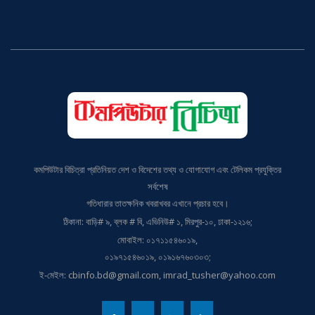
কমপিউটার বিচিত্রা প্রতিনিয়ত দেশ ও বিদেশের তথ্য ও যোগাযোগ এবং টেলিকম প্রযুক্তির
সর্বশেষ
গতিধারার তাতক্ষনিক খবরাখবর এখানে প্রচার হবে।
ঠিকানা: বাড়ি# ৯, ব্লক # বি, এভিনিউ# ১, মিরপুর-১০, ঢাকা-১২১৬;
মোবাইল: ০১৭১১৫৪৬০১৯,
০১৯৭১৫৪৬০১৯, ০১৯১৬৭৬০৩০৩;
ই-মেইল: cbinfo.bd@gmail.com, imrad_tusher@yahoo.com