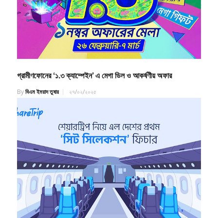
গ্রামীণফোনের ‘১.৩ ক্যাম্পেইন’ এ মেগা ডিল ও আকর্ষণীয় অফার
By
বিএম ইমরাদ তুষার
২৭/০২/২০২৫