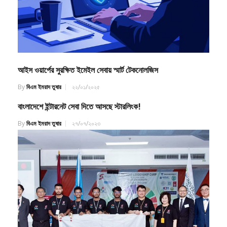
আইস ওয়ার্পের সুরক্ষিত ইমেইল সেবায় স্মার্ট টেকনোলজিস
By
বিএম ইমরাদ তুষার
২২/০১/২০২৫
বাংলাদেশে ইন্টারনেট সেবা দিতে আসছে স্টারলিংক!
By
বিএম ইমরাদ তুষার
২৭/০৭/২০২৩