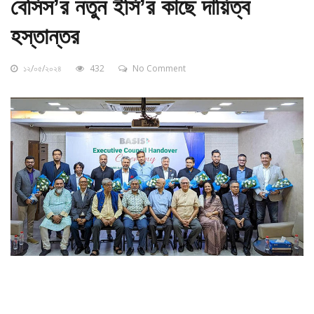
বেসিস’র নতুন ইসি’র কাছে দায়িত্ব
হস্তান্তর
১২/০৫/২০২৪
432
No Comment