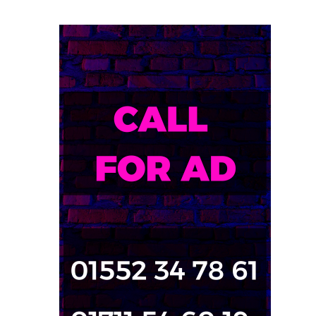
০৬/০৪/২০২১