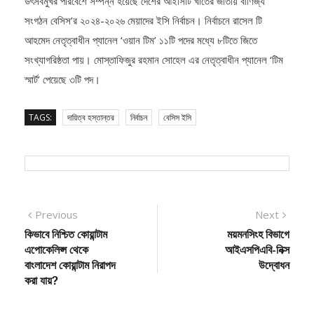
উৎসবমুখর পরিবেশে সম্পন্ন হয়েছে দেশের আইসিটি খাতের জাতীয় বাণিজ্য
সংগঠন বেসিস’র ২০২৪-২০২৬ মেয়াদের ইসি নির্বাচন। নির্বাচনে রাসেল টি
আহমেদ নেতৃত্বাধীন প্যানেল ‘ওয়ান টিম’ ১১টি পদের মধ্যে ৮টিতে জিতে
সংখ্যাগরিষ্ঠতা পায়। মোস্তাফিজুর রহমান সোহেল এর নেতৃত্বাধীন প্যানেল ‘টিম
স্মার্ট’ পেয়েছে ৩টি পদ।
TAGS:
দায়িত্ব হস্তান্তর
নির্বাচন
বেসিস ইসি
Post
Previous
Next
Previous
Next
post:
post:
কিভাবে নিশ্চিত কোয়ান্টাম
ময়মনসিংহ বিভাগে
navigation
এপোকেলিপ্স থেকে
আইএসপিএবি-নিক্স
বাংলাদেশ কোয়ান্টাম নিরাপদ
উদ্বোধন
করা যায়?