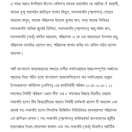
এ সময় আরও উপস্থিত ছিলেন বেসিস’র সাবেক মহাসচিব কে আতিক-ই রব্বানী,
সাবেক যুগ্ম মহাসচিব জাহিদুল হাসান মিতুল, সহসভাপতি (প্রশাসন) শোয়েব
আহমেদ মাসুদ, সাবেক পরিচালক উত্তম কুমার পাল, সদ্য সাবেক সিনিয়র
সহসভাপতি সামিরা জুবেরি হিমিকা, সহসভাপতি (প্রশাসন) আবু দাউদ খান,
সহসভাপতি (অর্থ) ফাহিম আহমেদ, পরিচালক এ কে এম আহমেদুল ইসলাম বাবু,
পরিচালক তানভির হোসেন খান, পরিচালক রাশাদ কবির সহ বেসিস সচিব হাশেম
আহম্মদ।
স্মার্ট বাংলাদেশ বাস্তবায়নের ক্ষেত্রে দেশীয় সফটওয়্যারে স্বয়ংসম্পূর্ণতা অর্জনের
প্রত্যয় নিয়ে গঠিত হলো বাংলাদেশ অ্যাসোসিয়েশন অব সফটওয়্যার অ্যান্ড
ইনফরমেশন সার্ভিসেস (বেসিস)-এর কার্যনির্বাহী পরিষদ ২০২৪-২০২৬। ১১
সদস্যের নির্বাহী পরিষদে ‘ওয়ান টিম’ এর ৮ সদস্যের বিজয়ে দ্বিতীয় মেয়াদে
সভাপতি হলেন টিম ক্রিয়েটিভের প্রধান নির্বাহী কর্মকর্তা রাসেল টি আহমেদ এবং
জ্যেষ্ঠ সহ-সভাপতি হলেন সিসটেক ডিজিটাল লিমিটেডের ব্যবস্থাপনা পরিচালক
এম রাশিদুল হাসান। সহ-সভাপতি (প্রশাসন) মাস্টারকার্ড বাংলাদেশের কান্ট্রি