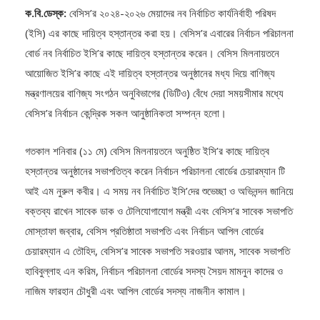
ক.বি.ডেস্ক:
বেসিস’র ২০২৪-২০২৬ মেয়াদের নব নির্বাচিত কার্যনির্বাহী পরিষদ
(ইসি) এর কাছে দায়িত্ব হস্তান্তর করা হয়। বেসিস’র এবারের নির্বাচন পরিচালনা
বোর্ড নব নির্বাচিত ইসি’র কাছে দায়িত্ব হস্তান্তর করেন। বেসিস মিলনায়তনে
আয়োজিত ইসি’র কাছে এই দায়িত্ব হস্তান্তর অনুষ্ঠানের মধ্য দিয়ে বাণিজ্য
মন্ত্রণালয়ের বাণিজ্য সংগঠন অনুবিভাগের (ডিটিও) বেঁধে দেয়া সময়সীমার মধ্যে
বেসিস’র নির্বাচন কেন্দ্রিক সকল আনুষ্ঠানিকতা সম্পন্ন হলো।
গতকাল শনিবার (১১ মে) বেসিস মিলনায়তনে অনুষ্ঠিত ইসি’র কাছে দায়িত্ব
হস্তান্তর অনুষ্ঠানের সভাপতিত্ব করেন নির্বাচন পরিচালনা বোর্ডের চেয়ারম্যান টি
আই এম নুরুল কবীর। এ সময় নব নির্বাচিত ইসি’দের শুভেচ্ছা ও অভিনন্দন জানিয়ে
বক্তব্য রাখেন সাবেক ডাক ও টেলিযোগাযোগ মন্ত্রী এবং বেসিস’র সাবেক সভাপতি
মোস্তাফা জব্বার, বেসিস প্রতিষ্ঠাতা সভাপতি এবং নির্বাচন আপিল বোর্ডের
চেয়ারম্যান এ তৌহিদ, বেসিস’র সাবেক সভাপতি সরওয়ার আলম, সাবেক সভাপতি
হাবিবুল্লাহ এন করিম, নির্বাচন পরিচালনা বোর্ডের সদস্য সৈয়দ মামনুন কাদের ও
নাজিম ফারহান চৌধুরী এবং আপিল বোর্ডের সদস্য নাজনীন কামাল।