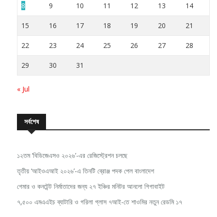
8
9
10
11
12
13
14
15
16
17
18
19
20
21
22
23
24
25
26
27
28
29
30
31
« Jul
সর্বশেষ
১২তম ‘বিডিজেএসও ২০২৬’-এর রেজিস্ট্রেশন চলছে
তৃতীয় ‘আইওএআই ২০২৬’-এ তিনটি ব্রোঞ্জ পদক পেল বাংলাদেশ
গেমার ও কনটেন্ট নির্মাতাদের জন্য ২৭ ইঞ্চির মনিটর আনলো গিগাবাইট
৭,৫০০ এমএএইচ ব্যাটারি ও গরিলা গ্লাস ৭আই-তে শাওমির নতুন রেডমি ১৭