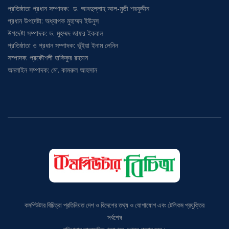
প্রতিষ্ঠাতা প্রধান সম্পাদক: ড. আবদুল্লাহ আল-মুতী শরফুদ্দীন
প্রধান উপদেষ্টা: অধ্যাপক মুহাম্মদ ইউনুস
উপদেষ্টা সম্পাদক: ড. মুহম্মদ জাফর ইকবাল
প্রতিষ্ঠাতা ও প্রধান সম্পাদক: ভূঁইয়া ইনাম লেনিন
সম্পাদক: প্রকৌশলী হাকিকুর রহমান
অনলাইন সম্পাদক: মো. কামরুল আহসান
কমপিউটার বিচিত্রা প্রতিনিয়ত দেশ ও বিদেশের তথ্য ও যোগাযোগ এবং টেলিকম প্রযুক্তির