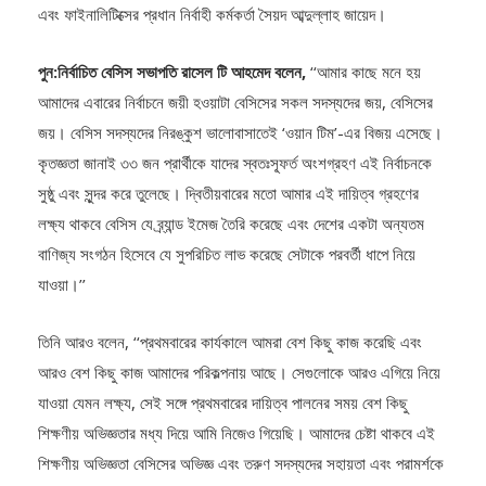
শাহরুখ ইসলাম, কার্নিভাল অ্যাসিউর লিমিটেডের পরিচালক বিপ্লব ঘোষ রাহুল
এবং ফাইনালিটিক্সের প্রধান নির্বাহী কর্মকর্তা সৈয়দ আব্দুল্লাহ জায়েদ।
পুন:নির্বাচিত বেসিস সভাপতি রাসেল টি আহমেদ বলেন,
‘‘আমার কাছে মনে হয়
আমাদের এবারের নির্বাচনে জয়ী হওয়াটা বেসিসের সকল সদস্যদের জয়, বেসিসের
জয়। বেসিস সদস্যদের নিরঙ্কুশ ভালোবাসাতেই ‘ওয়ান টিম’-এর বিজয় এসেছে।
কৃতজ্ঞতা জানাই ৩৩ জন প্রার্থীকে যাদের স্বতঃস্ফূর্ত অংশগ্রহণ এই নির্বাচনকে
সুষ্ঠু এবং সুন্দর করে তুলেছে। দ্বিতীয়বারের মতো আমার এই দায়িত্ব গ্রহণের
লক্ষ্য থাকবে বেসিস যে ব্র্যান্ড ইমেজ তৈরি করেছে এবং দেশের একটা অন্যতম
বাণিজ্য সংগঠন হিসেবে যে সুপরিচিত লাভ করেছে সেটাকে পরবর্তী ধাপে নিয়ে
যাওয়া।’’
তিনি আরও বলেন, ‘‘প্রথমবারের কার্যকালে আমরা বেশ কিছু কাজ করেছি এবং
আরও বেশ কিছু কাজ আমাদের পরিকল্পনায় আছে। সেগুলোকে আরও এগিয়ে নিয়ে
যাওয়া যেমন লক্ষ্য, সেই সঙ্গে প্রথমবারের দায়িত্ব পালনের সময় বেশ কিছু
শিক্ষণীয় অভিজ্ঞতার মধ্য দিয়ে আমি নিজেও গিয়েছি। আমাদের চেষ্টা থাকবে এই