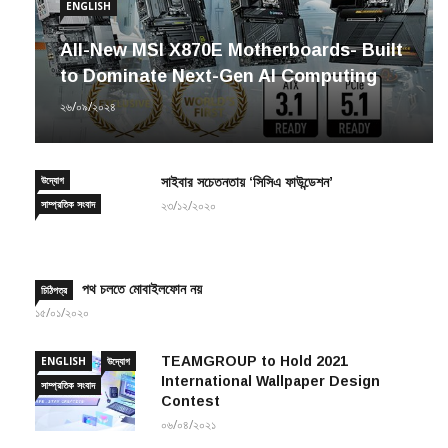
ENGLISH
All-New MSI X870E Motherboards- Built
to Dominate Next-Gen AI Computing
২৬/০৯/২০২৪
উদ্যোগ
সাইবার সচেতনতায় ‘সিসিএ ফাউন্ডেশন’
সাম্প্রতিক সংবাদ
২৩/১২/২০২০
পথ চলতে মোবাইলফোন নয়
চিঠিপত্র
১৫/০১/২০২০
TEAMGROUP to Hold 2021
ENGLISH
উদ্যোগ
International Wallpaper Design
সাম্প্রতিক সংবাদ
Contest