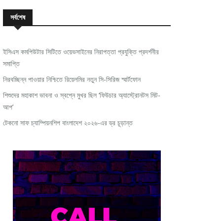
সর্বশেষ
ইসিএস কমপিউটার সিটিতে ওয়েভসাইনের নিরাপত্তা প্রযুক্তি প্রদর্শনীর
সমাপ্তি
নিরবচ্ছিন্ন পাওয়ার নিশ্চিতে রিয়েলমির নতুন সি-সিরিজ স্মার্টফোন
শিশুদের মহাকাশ ভাবনা ও স্বপ্নে মুখর ছিল ‘ফিউচার অ্যাস্ট্রোনটস মিট-
আপ’
টেকনো সাফ চ্যাম্পিয়নশিপ বাংলাদেশ ২০২৬-এর ড্র চূড়ান্ত