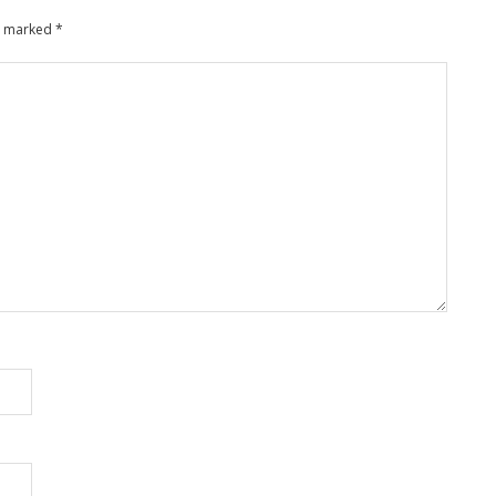
re marked
*