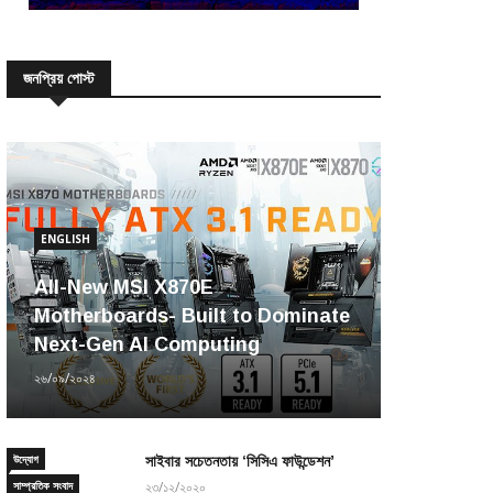
জনপ্রিয় পোস্ট
ENGLISH
All-New MSI X870E
Motherboards- Built to Dominate
Next-Gen AI Computing
২৬/০৯/২০২৪
উদ্যোগ
সাইবার সচেতনতায় ‘সিসিএ ফাউন্ডেশন’
সাম্প্রতিক সংবাদ
২৩/১২/২০২০