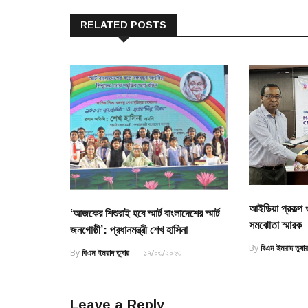
RELATED POSTS
আইডিয়া প্রকল্প
‘আজকের শিশুরাই হবে স্মার্ট বাংলাদেশের স্মার্ট
সমঝোতা স্মারক
জনগোষ্ঠী’: প্রধানমন্ত্রী শেখ হাসিনা
By
বিএম ইমরাদ তুষা
By
বিএম ইমরাদ তুষার
১৭/০৩/২০২৩
Leave a Reply