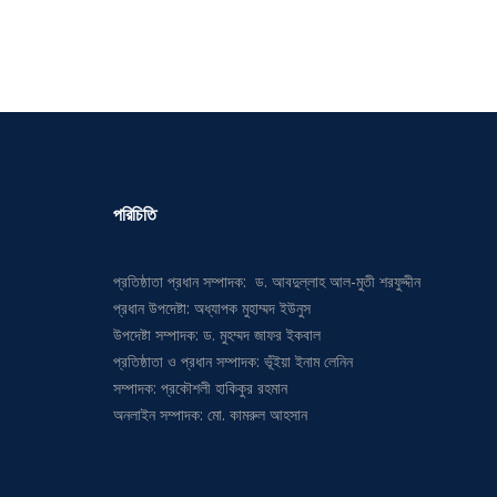
পরিচিতি
প্রতিষ্ঠাতা প্রধান সম্পাদক: ড. আবদুল্লাহ আল-মুতী শরফুদ্দীন
প্রধান উপদেষ্টা: অধ্যাপক মুহাম্মদ ইউনুস
উপদেষ্টা সম্পাদক: ড. মুহম্মদ জাফর ইকবাল
প্রতিষ্ঠাতা ও প্রধান সম্পাদক: ভূঁইয়া ইনাম লেনিন
সম্পাদক: প্রকৌশলী হাকিকুর রহমান
অনলাইন সম্পাদক: মো. কামরুল আহসান