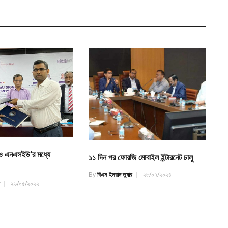
 ও এনএসইউ’র মধ্যে
১১ দিন পর ফোরজি মোবাইল ইন্টারনেট চালু
By
বিএম ইমরাদ তুষার
২৮/০৭/২০২৪
র
২৬/০৫/২০২২