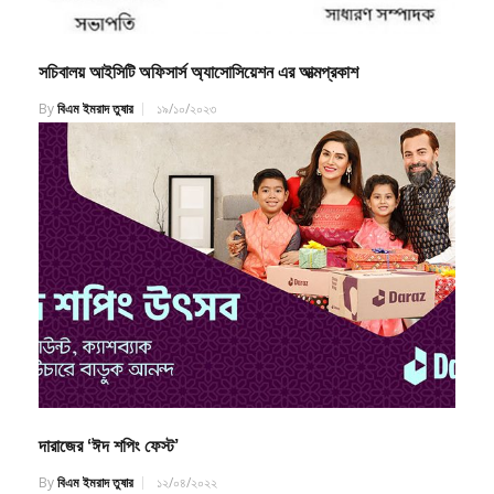
সচিবালয় আইসিটি অফিসার্স অ্যাসোসিয়েশন এর আত্মপ্রকাশ
By
বিএম ইমরাদ তুষার
১৯/১০/২০২৩
দারাজের ‘ঈদ শপিং ফেস্ট’
By
বিএম ইমরাদ তুষার
১২/০৪/২০২২