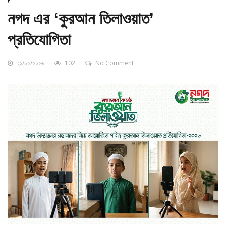
নগদ এর ‘কুরআন তিলাওয়াত’
প্রতিযোগিতা
২১/০২/২০২৬
102
No Comment