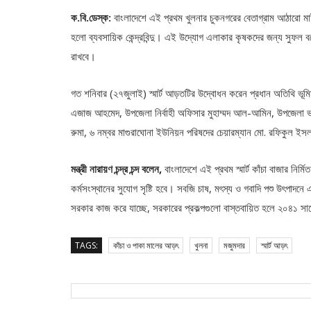
ক.বি.ডেস্ক:
বাংলাদেশে এই প্রথম খুলনার চুকনগরের বেতাগ্রাম আঠারো মাই
হলো ব্যবসায়িক কেন্দ্রবিন্দু। এই উদ্যোগ এলাকার কৃষকদের জন্য সুফ
রাখবে।
গত শনিবার (২৭জুলাই) স্মার্ট আড়তটির উদ্বোধন করেন প্রধান অতিথি ভূমিমন
এজাজ আহমেদ, উপজেলা নির্বাহী অফিসার মুহাম্মদ আল-আমিন, উপজেলা ভাই
রুমা, ৬ নম্বর মাগুরাঘোনা ইউনিয়ন পরিষদের চেয়ারম্যান মো. রফিকুল ইসলা
মন্ত্রী নারায়ণ চন্দ্র চন্দ বলেন,
বাংলাদেশে এই প্রথম স্মার্ট কাঁচা বাজার ন
কর্মসংস্থানের সুযোগ সৃষ্টি হবে। সবজি চাষ, মৎস্য ও গবাদি পশু উৎপাদনে 
সরকার কাজ করে যাচ্ছে, সরকারের প্রকল্পগুলো বাস্তবায়িত হলে ২০৪১ সাল
TAGS:
কাঁচা ও পাকা মালের আড়ৎ
খুলনা
মজুমদার
স্মার্ট আড়ৎ