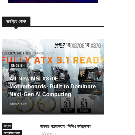
জনপ্রিয় পোস্ট
ENGLISH
All-New MSI X870E
Motherboards- Built to Dominate
Next-Gen AI Computing
২৬/০৯/২০২৪
উদ্যোগ
সাইবার সচেতনতায় ‘সিসিএ ফাউন্ডেশন’
সাম্প্রতিক সংবাদ
২৩/১২/২০২০