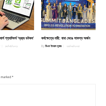
্স প্ল‍্যাটফর্ম ‘দ্রব‍্য ডটকম’
কর্মক্ষেত্রে নারী: বাধা ভেঙে সাফল্য অর্জন
র
১৮/০৪/২০২১
By
বিএম ইমরাদ তুষার
২৬/০৬/২০২৫
re marked
*