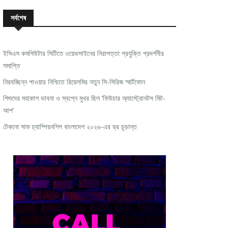
সর্বশেষ
ইসিএস কমপিউটার সিটিতে ওয়েভসাইনের নিরাপত্তা প্রযুক্তি প্রদর্শনীর
সমাপ্তি
নিরবচ্ছিন্ন পাওয়ার নিশ্চিতে রিয়েলমির নতুন সি-সিরিজ স্মার্টফোন
শিশুদের মহাকাশ ভাবনা ও স্বপ্নে মুখর ছিল ‘ফিউচার অ্যাস্ট্রোনটস মিট-
আপ’
টেকনো সাফ চ্যাম্পিয়নশিপ বাংলাদেশ ২০২৬-এর ড্র চূড়ান্ত