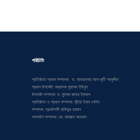
পরিচিতি
প্রতিষ্ঠাতা প্রধান সম্পাদক: ড. আবদুল্লাহ আল-মুতী শরফুদ্দীন
প্রধান উপদেষ্টা: অধ্যাপক মুহাম্মদ ইউনুস
উপদেষ্টা সম্পাদক: ড. মুহম্মদ জাফর ইকবাল
প্রতিষ্ঠাতা ও প্রধান সম্পাদক: ভূঁইয়া ইনাম লেনিন
সম্পাদক: প্রকৌশলী হাকিকুর রহমান
অনলাইন সম্পাদক: মো. কামরুল আহসান