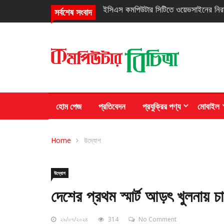
নিরবচ্ছিন্ন পাওয়ার নিশ্চিতে রিয়েলমির নতুন সি
সর্বশেষ সংবাদ
হোম পেজ
প্রতিবেদন
প্রযুক্রির পণ্য
মোবাইল
Home
উদ্যোগ
উদ্যোগ
দেশের প্রথম স্মার্ট আড়ৎ খুলনায় চ
২৯/০৭/২০২৪
314
No Comment