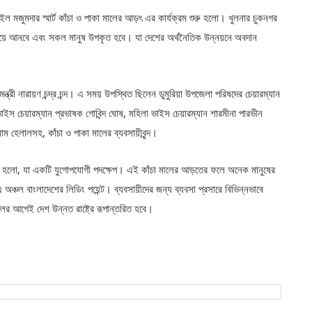
ল মজুমদার স্মার্ট কাঁচা ও পাকা মালের আড়ৎ এর কার্যক্রম শুরু হলো। খুলনার চুকনগর
ল বয়ে আনবে এবং সকল মানুষ উপকৃত হবে। যা দেশের অর্থনৈতিক উন্নয়নে অবদান
্ত্রী নারায়ণ চন্দ্র চন্দ। এ সময় উপস্থিত ছিলেন ডুমুরিয়া উপজেলা পরিষদের চেয়ারম্যান
স চেয়ারম্যান প্রভাষক গোবিন্দ ঘোষ, মহিলা ভাইস চেয়ারম্যান শারমীনা পারভীন
ম হেলালসহ, কাঁচা ও পাকা মালের ব্যবসায়ীবৃন্দ।
ির্মিত হলো, যা একটি যুগোপযোগী পদক্ষেপ। এই কাঁচা মালের আড়তের ফলে অনেক মানুষের
এ অঞ্চল বাংলাদেশের লিডিং পয়েন্ট। ব্যবসায়ীদের জন্য ব্যবসা প্রসারে বিভিন্নভাবে
ের আগেই দেশ উন্নত রাষ্ট্রে রূপান্তরিত হবে।