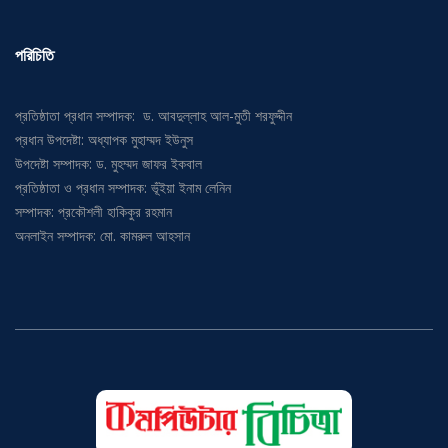
পরিচিতি
প্রতিষ্ঠাতা প্রধান সম্পাদক: ড. আবদুল্লাহ আল-মুতী শরফুদ্দীন
প্রধান উপদেষ্টা: অধ্যাপক মুহাম্মদ ইউনুস
উপদেষ্টা সম্পাদক: ড. মুহম্মদ জাফর ইকবাল
প্রতিষ্ঠাতা ও প্রধান সম্পাদক: ভূঁইয়া ইনাম লেনিন
সম্পাদক: প্রকৌশলী হাকিকুর রহমান
অনলাইন সম্পাদক: মো. কামরুল আহসান