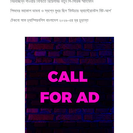
শিশুদের মহাকাশ ভাবনা ও স্বপ্নে মুখর ছিল ‘ফিউচার অ্যাস্ট্রোনটস মিট-আপ’
টেকনো সাফ চ্যাম্পিয়নশিপ বাংলাদেশ ২০২৬-এর ড্র চূড়ান্ত