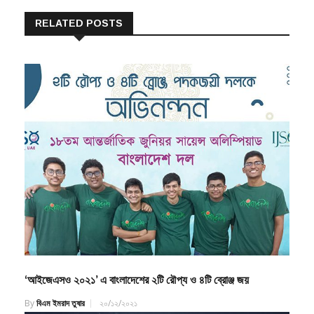
RELATED POSTS
‘আইজেএসও ২০২১’ এ বাংলাদেশের ২টি রৌপ্য ও ৪টি ব্রোঞ্জ জয়
By
বিএম ইমরাদ তুষার
২০/১২/২০২১