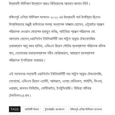
দক্ষিনপুর্ব এশিয়া স্টার্টআপ সম্মেলন ২০২২ এর উদ্বোধনী পর্বে উপস্থিত ছিলেন
বিশ্ববিদ্যলয় মঞ্জুরী কমিশনের সদস্য অধ্যাপক সাজ্জাদ হোসেন, এটুআইর প্রকল্প
পরিচালক দেওয়ান মোহাম্মদ হুমায়ুন কবির, আইডিয়া প্রকল্প পরিচালক মো.
আলতাফ হোসেন,ওয়াশিংটন ইউনিভার্সিটি অব সাইন্স অ্যান্ড টেকনোলজির
চেয়ারম্যান আবু বকর হানিফ, এভিএস রিয়েল স্টেটের ব্যবস্থাপনা পরিচালক রফিক
খান, লেনোভোর মহাব্যবস্থাপক নবীন কেরিজেয়াল, আমারপে ব্যবস্থাপনা
পরিচালক ইশতিয়াক সরোয়ার।
এই সম্মেলনর সহযোগী ওয়াশিংটন ইউনিভার্সিটি অব সাইন্স অ্যান্ড টেকনোলজি,
লেনোভো, এভিএস রিয়েল এস্টেট, আমারপে, এস্তে মেডিকেল, ফার্মাসি, ফিওনা,
ওয়ারাহ, জসলন লিমিটেড, ফেস্টিভাইব, ইনটুসিনার্জি। মিডিয়া পার্টনার
টেকভিশন২৪.কম।
TAGS:
আইসিটি বিভাগ
ইন্সপায়ারিং বাংলাদেশ
দক্ষিনপুর্ব এশিয়া স্টার্টআপ সম্মেলন
২০২২