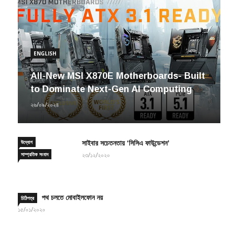
ENGLISH
All-New MSI X870E Motherboards- Built
to Dominate Next-Gen AI Computing
২৬/০৯/২০২৪
উদ্যোগ
সাইবার সচেতনতায় ‘সিসিএ ফাউন্ডেশন’
সাম্প্রতিক সংবাদ
২৩/১২/২০২০
পথ চলতে মোবাইলফোন নয়
চিঠিপত্র
১৫/০১/২০২০
TEAMGROUP to Hold 2021
ENGLISH
উদ্যোগ