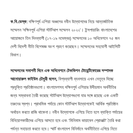
ক.বি.ডেস্ক:
দক্ষিণপূর্ব এশিয়া অঞ্চলের নবীন উদ্যোগদের নিয়ে আন্তর্জাতিক
সম্মেলন ‘দক্ষিনপুর্ব এশিয়া স্টার্টআপ সম্মেলন ২০২২’। ইন্সপায়ারিং বাংলাদেশের
আয়োজনে তিন দিনব্যাপী (১৭-১৯ নভেম্বর) সম্মেলনের ১০ অধিবেশনে ৭৫ জন
দেশী বিদেশী নীতি বিশেষজ্ঞ অংশ গ্রহণ করেছেন। সম্মেলনের সহযোগী আইসিটি
বিভাগ।
সম্মেলনের সমাপনী দিনে এক অধিবেশনে টেকভিশন টোয়েন্টিফোরের সম্পাদক
আনোয়ারুল কাইউম চৌধুরী বলেন,
বিশ্বব্যাপী ব্যবসায়ে এখন নেতৃত্ব দিচ্ছে
প্রযুক্তি প্রতিষ্ঠানগুলো। বাংলাদেশসহ দক্ষিনপুর্ব এশিয়ার উদীয়মান অর্থনীতির
জন্য সম্ভাবনা তৈরী করেছে স্টার্টআপ উদ্যোগগুলো যার সঙ্গে রয়েছে এক একটি
তরুনের স্বপ্ন। প্রাথমিক পর্যায়ে কোন স্টার্টআপ উদ্যোগকেই আর্থিক প্রতিষ্ঠান
অর্থায়ন করতে রাজি থাকেনা। নবীন উদ্যোগকে এগিয়ে নিতে হলে ব্যাক্তি পর্যায়ের
বিনিয়োগকারীদের এগিয়ে আসতে হবে এবং ‘মিনিমাম ভায়াবেল প্রোডাক্ট’ তৈরি করা
পর্যন্ত সহায়তা করতে হবে। স্মার্ট বাংলাদেশ বিনির্মানে অর্থনীতিতে এগিয়ে নিতে
উদ্ভাবনী স্টার্টআপ উদ্যোগে আরও বিনিয়োগের আহবান জানান তিনি।