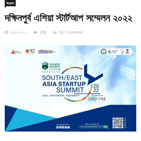
দক্ষিনপুর্ব এশিয়া স্টার্টআপ সম্মেলন ২০২২
১৯/১১/২০২২
398
No Comment