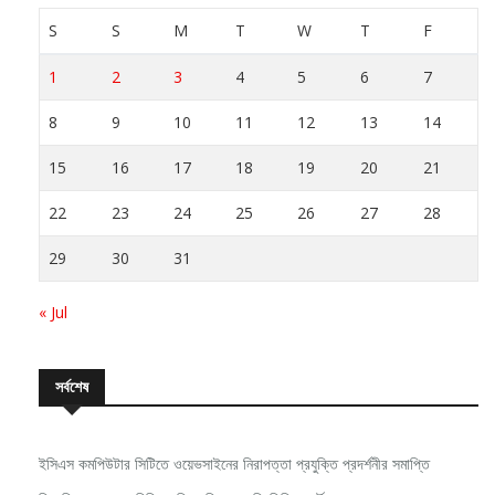
S
S
M
T
W
T
F
1
2
3
4
5
6
7
8
9
10
11
12
13
14
15
16
17
18
19
20
21
22
23
24
25
26
27
28
29
30
31
« Jul
সর্বশেষ
ইসিএস কমপিউটার সিটিতে ওয়েভসাইনের নিরাপত্তা প্রযুক্তি প্রদর্শনীর সমাপ্তি
নিরবচ্ছিন্ন পাওয়ার নিশ্চিতে রিয়েলমির নতুন সি-সিরিজ স্মার্টফোন