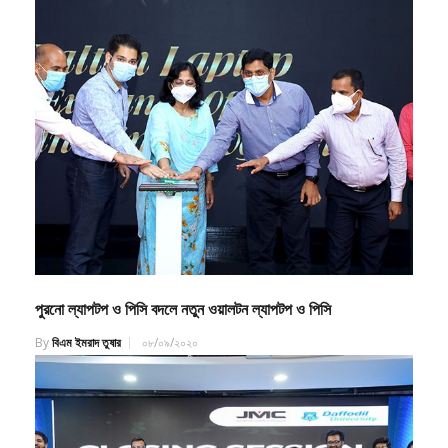
পুরনো ল্যাপটপ ও পিসি বদলে নতুন ওয়ালটন ল্যাপটপ ও পিসি
By
বিএম ইমরাদ তুষার
০৮/০৯/২০২০