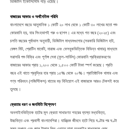
ডিজিটাল ইকোসিস্টেম গড়ে ওঠেছে।
বাজারের আকার ও অর্থনৈতিক পরিধি
বাংলাদেশে বছরে আনুমানিক ১ কোটি ২০ লাখ থেকে ১ কোটি ৩০ লাখের মতো পশু
কোরবানি হয়, যার সিংহভাগই গরু ও ছাগল। এর মধ্যে গত বছর (২০২৫) এবং
চলতি বছরের পূর্বাভাস অনুযায়ী, ডিজিটাল মাধ্যমগুলোর (সরকারি ডিজিটাল হাট,
বেঙ্গল মিট, প্রোটিন মার্কেট, দারাজ এবং ফেসবুকভিত্তিক বিভিন্ন খামার) মাধ্যমে
সরাসরি পশু বিক্রি এবং পূর্ণাঙ্গ সেবা (ফুল-সার্ভিস) কোরবানি প্রক্রিয়াকরণের
বাজারের আকার প্রায় ১,২০০ থেকে ১,৫০০ কোটি টাকা স্পর্শ করেছে। প্রতি
বছর এই খাতে প্রবৃদ্ধির হার প্রায় ১৫% থেকে ২০%। প্রাতিষ্ঠানিক খামার এবং
পণ্য পরিবহন (লজিস্টিকস) খাতের বড় বিনিয়োগ এই বাজারকে আরও টেকসই করে
তুলছে।
ক্রেতার ধরণ ও জনমিতি বিশ্লেষণ
অনলাইনভিত্তিক হাটের মূল ক্রেতা সাধারণত শহরের ব্যস্ত মধ্যবিত্ত,
উচ্চবিত্ত এবং প্রবাসী বাংলাদেশিরা। যান্ত্রিক জীবনে হাটে গিয়ে ঘণ্টার পর ঘণ্টা
সময় অপচয় এবং জাল টাকার ভিড় এড়াতে তারা অনলাইন মাধ্যমকে বেছে