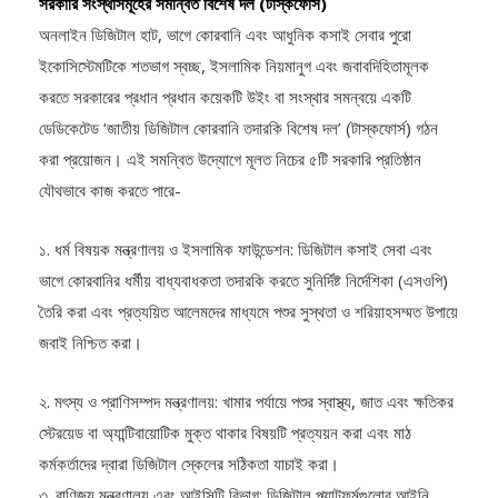
সরকারি সংস্থাসমূহের সমন্বিত বিশেষ দল (টাস্কফোর্স)
অনলাইন ডিজিটাল হাট, ভাগে কোরবানি এবং আধুনিক কসাই সেবার পুরো
ইকোসিস্টেমটিকে শতভাগ স্বচ্ছ, ইসলামিক নিয়মানুগ এবং জবাবদিহিতামূলক
করতে সরকারের প্রধান প্রধান কয়েকটি উইং বা সংস্থার সমন্বয়ে একটি
ডেডিকেটেড ‘জাতীয় ডিজিটাল কোরবানি তদারকি বিশেষ দল’ (টাস্কফোর্স) গঠন
করা প্রয়োজন। এই সমন্বিত উদ্যোগে মূলত নিচের ৫টি সরকারি প্রতিষ্ঠান
যৌথভাবে কাজ করতে পারে-
১. ধর্ম বিষয়ক মন্ত্রণালয় ও ইসলামিক ফাউন্ডেশন: ডিজিটাল কসাই সেবা এবং
ভাগে কোরবানির ধর্মীয় বাধ্যবাধকতা তদারকি করতে সুনির্দিষ্ট নির্দেশিকা (এসওপি)
তৈরি করা এবং প্রত্যয়িত আলেমদের মাধ্যমে পশুর সুস্থতা ও শরিয়াহসম্মত উপায়ে
জবাই নিশ্চিত করা।
২. মৎস্য ও প্রাণিসম্পদ মন্ত্রণালয়: খামার পর্যায়ে পশুর স্বাস্থ্য, জাত এবং ক্ষতিকর
স্টেরয়েড বা অ্যান্টিবায়োটিক মুক্ত থাকার বিষয়টি প্রত্যয়ন করা এবং মাঠ
কর্মকর্তাদের দ্বারা ডিজিটাল স্কেলের সঠিকতা যাচাই করা।
৩. বাণিজ্য মন্ত্রণালয় এবং আইসিটি বিভাগ: ডিজিটাল প্ল্যাটফর্মগুলোর আইনি