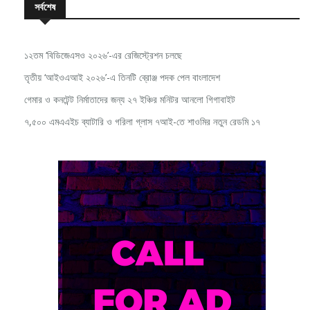
সর্বশেষ
১২তম ‘বিডিজেএসও ২০২৬’-এর রেজিস্ট্রেশন চলছে
তৃতীয় ‘আইওএআই ২০২৬’-এ তিনটি ব্রোঞ্জ পদক পেল বাংলাদেশ
গেমার ও কনটেন্ট নির্মাতাদের জন্য ২৭ ইঞ্চির মনিটর আনলো গিগাবাইট
৭,৫০০ এমএএইচ ব্যাটারি ও গরিলা গ্লাস ৭আই-তে শাওমির নতুন রেডমি ১৭