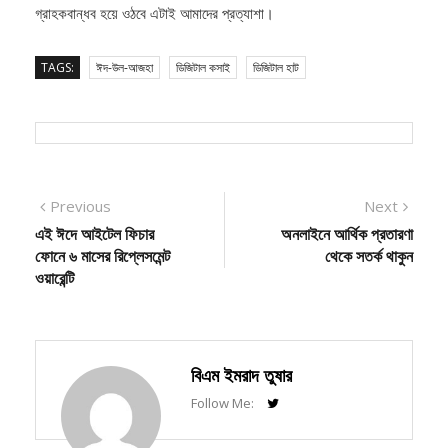
গ্রাহকবান্ধব হয়ে ওঠবে এটাই আমাদের প্রত্যাশা।
TAGS:
ঈদ-উল-আজহা
ডিজিটাল কসাই
ডিজিটাল হাট
Post
Previous
Next
Previous
Next
post:
post:
এই ঈদে আইটেল ফিচার
অনলাইনে আর্থিক প্রতারণা
navigation
ফোনে ৬ মাসের রিপ্লেসমেন্ট
থেকে সতর্ক থাকুন
ওয়ারেন্টি
বিএম ইমরাদ তুষার
Follow Me: