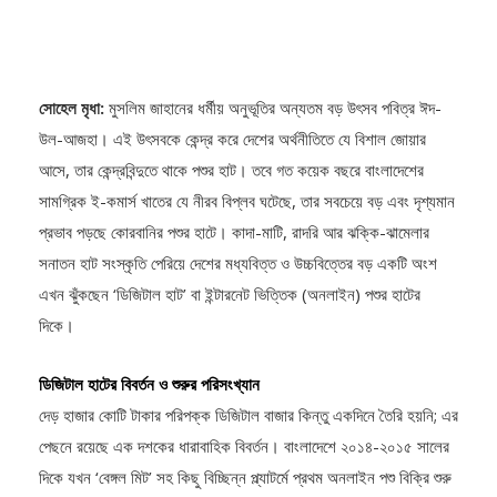
সোহেল মৃধা:
মুসলিম জাহানের ধর্মীয় অনুভূতির অন্যতম বড় উৎসব পবিত্র ঈদ-
উল-আজহা। এই উৎসবকে কেন্দ্র করে দেশের অর্থনীতিতে যে বিশাল জোয়ার
আসে, তার কেন্দ্রবিন্দুতে থাকে পশুর হাট। তবে গত কয়েক বছরে বাংলাদেশের
সামগ্রিক ই-কমার্স খাতের যে নীরব বিপ্লব ঘটেছে, তার সবচেয়ে বড় এবং দৃশ্যমান
প্রভাব পড়ছে কোরবানির পশুর হাটে। কাদা-মাটি, রাদরি আর ঝক্কি-ঝামেলার
সনাতন হাট সংস্কৃতি পেরিয়ে দেশের মধ্যবিত্ত ও উচ্চবিত্তের বড় একটি অংশ
এখন ঝুঁকছেন ‘ডিজিটাল হাট’ বা ইন্টারনেট ভিত্তিক (অনলাইন) পশুর হাটের
দিকে।
ডিজিটাল হাটের বিবর্তন ও শুরুর পরিসংখ্যান
দেড় হাজার কোটি টাকার পরিপক্ক ডিজিটাল বাজার কিন্তু একদিনে তৈরি হয়নি; এর
পেছনে রয়েছে এক দশকের ধারাবাহিক বিবর্তন। বাংলাদেশে ২০১৪-২০১৫ সালের
দিকে যখন ‘বেঙ্গল মিট’ সহ কিছু বিচ্ছিন্ন প্ল্যাটর্মে প্রথম অনলাইন পশু বিক্রি শুরু