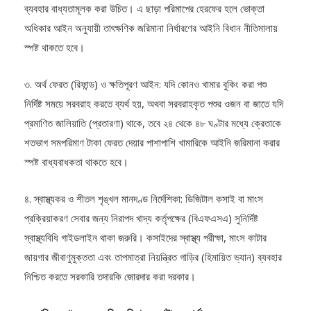
ব্যবহার বাধ্যতামূলক করা উচিত। এ ছাড়া পরিমাপের হেরফের হলে ভোক্তা
অধিকার আইন অনুযায়ী তাৎক্ষণিক জরিমানা নির্ধারণের আইনি বিধান নীতিমালায়
স্পষ্ট থাকতে হবে।
৩. অর্থ ফেরত (রিফান্ড) ও ক্ষতিপূরণ আইন: যদি কোনও খামার বুকিং করা পশু
নির্দিষ্ট সময়ে সরবরাহ করতে ব্যর্থ হয়, অথবা সরবরাহকৃত পশুর ওজন বা জাতে যদি
প্রমাণিত জালিয়াতি (প্রতারণা) থাকে, তবে ২৪ থেকে ৪৮ ঘণ্টার মধ্যে ক্রেতাকে
শতভাগ সমপরিমাণ টাকা ফেরত দেয়ার পাশাপাশি খামারিকে আইনি জরিমানা করার
স্পষ্ট বাধ্যবাধকতা থাকতে হবে।
৪. স্বাস্থ্যকর ও শীতল শৃঙ্খল মানদণ্ড নির্দেশিকা: ডিজিটাল কসাই বা মাংস
প্রক্রিয়াকরণ সেবার জন্য নিরাপদ খাদ্য কর্তৃপক্ষের (বিএফএসএ) সুনির্দিষ্ট
স্বাস্থ্যবিধি গাইডলাইন থাকা জরুরি। কসাইদের স্বাস্থ্য পরীক্ষা, মাংস কাটার
জায়গার জীবাণুমুক্ততা এবং তাপমাত্রা নিয়ন্ত্রিত গাড়ির (হিমায়িত ভ্যান) ব্যবহার
নিশ্চিত করতে সরকারি তদারকি জোরদার করা দরকার।