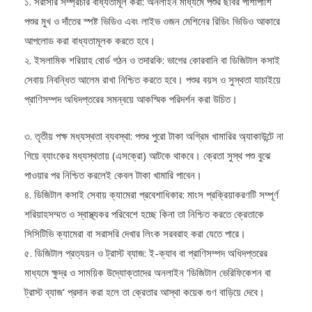
১. সরাসরি সম্প্রচার বাধ্যতামূল করা: অনলাইন মাধ্যমে পশুর ছবির পাশাপাশি
পশুর মুখ ও দাঁতের স্পষ্ট ভিডিও এবং লাইভ ওজন মেশিনের রিডিং ভিডিও আকারে
আপলোড করা বাধ্যতামূলক করতে হবে।
২. ইসলামিক শরিয়াহ বোর্ড গঠন ও তদারকি: ভাগের কোরবানি বা ডিজিটাল কসাই
সেবায় নিবন্ধিত আলেম রাখা নিশ্চিত করতে হবে। পশুর বয়স ও সুস্থতা যাচাইয়ে
প্রাণিসম্পদ অধিদপ্তরের সমন্বয়ে আকস্মিক পরিদর্শন করা উচিত।
৩. তৃতীয় পক্ষ মধ্যস্থতা ব্যবস্থা: পশুর পুরো টাকা অগ্রিম খামারির অ্যাকাউন্টে না
গিয়ে ব্যাংকের মধ্যস্থতায় (এসক্রো) আটকে থাকবে। ক্রেতা সুস্থ পশু বুঝে
পাওয়ার পর নিশ্চিত করলেই কেবল টাকা খামারি পাবেন।
৪. ডিজিটাল কসাই সেবায় ক্যামেরা প্রবেশাধিকার: মাংস প্রক্রিয়াকরণটি সম্পূর্ণ
শরিয়াহসম্মত ও স্বাস্থ্যকর পরিবেশে হচ্ছে কিনা তা নিশ্চিত করতে ক্রেতাকে
সিসিটিভি ক্যামেরা বা সরাসরি দেখার লিংক সরবরাহ করা যেতে পারে।
৫. ডিজিটাল প্রত্যয়ন ও ট্রাস্ট ব্যাজ: ই-ক্যাব বা প্রাণিসম্পদ অধিদপ্তরের
মাধ্যমে ক্ষুদ্র ও সাময়িক উদ্যোক্তাদের অনলাইন ‘ডিজিটাল ভেরিফিকেশন বা
ট্রাস্ট ব্যাজ’ প্রদান করা হলে তা ক্রেতার আস্থা কয়েক গুণ বাড়িয়ে দেবে।