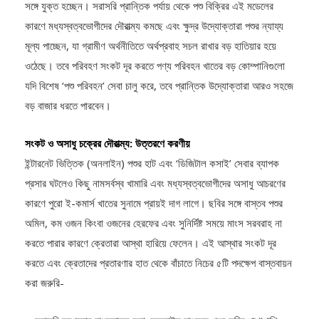
সঙ্গে যুক্ত হচ্ছেন। সরাসরি প্রান্তিক পর্যায় থেকে পশু বিক্রির এই মডেলের
কারণে মধ্যস্বত্বভোগীদের দৌরাত্ম্য কমছে এবং ক্ষুদ্র উদ্যোক্তারা পশুর ন্যায্য
মূল্য পাচ্ছেন, যা গ্রামীণ অর্থনীতিতে অর্থপ্রবাহ সচল রাখার বড় হাতিয়ার হয়ে
ওঠেছে। তবে পরিবহণ সংকট দূর করতে পণ্য পরিবহন খাতের বড় কোম্পানিগুলো
যদি বিশেষ ‘পশু পরিবহন’ সেবা চালু করে, তবে প্রান্তিক উদ্যোক্তারা আরও সহজে
বড় বাজার ধরতে পারবেন।
সংকট ও অসাধু চক্রের দৌরাত্ম্য: উত্তরণে করণীয়
ইন্টারনেট ভিত্তিক (অনলাইন) পশুর হাট এবং ‘ডিজিটাল কসাই’ সেবার ব্যাপক
প্রসার ঘটলেও কিছু নামসর্বস্ব খামারি এবং মধ্যস্বত্বভোগীদের অসাধু আচরণের
কারণে পুরো ই-কমার্স খাতের সুনামে প্রায়ই দাগ লাগে। ছবির সঙ্গে বাস্তব পশুর
অমিল, কম ওজন কিংবা ওজনের হেরফের এবং সুনির্দিষ্ট সময়ে মাংস সরবরাহ না
করতে পারার কারণে ক্রেতারা আস্থা হারিয়ে ফেলেন। এই আস্থার সংকট দূর
করতে এবং ক্রেতাদের প্রতারণার হাত থেকে বাঁচাতে নিচের ৫টি পদক্ষেপ বাস্তবায়ন
করা জরুরি-