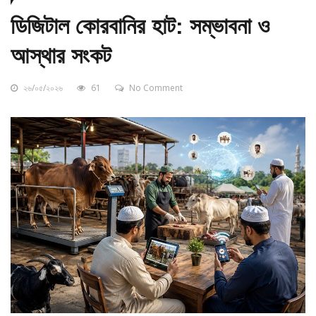
ডিজিটাল কোরবানির হাট: সম্ভাবনা ও
আস্থার সংকট
২৬/০৫/২০২৬
61
No Comment