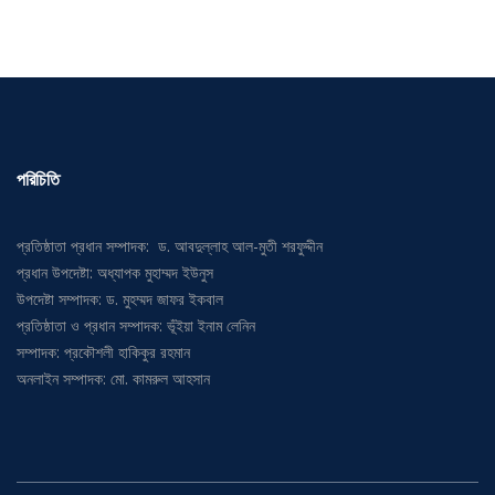
পরিচিতি
প্রতিষ্ঠাতা প্রধান সম্পাদক: ড. আবদুল্লাহ আল-মুতী শরফুদ্দীন
প্রধান উপদেষ্টা: অধ্যাপক মুহাম্মদ ইউনুস
উপদেষ্টা সম্পাদক: ড. মুহম্মদ জাফর ইকবাল
প্রতিষ্ঠাতা ও প্রধান সম্পাদক: ভূঁইয়া ইনাম লেনিন
সম্পাদক: প্রকৌশলী হাকিকুর রহমান
অনলাইন সম্পাদক: মো. কামরুল আহসান