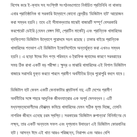
বিশেষ করে ই-ক্যাব সহ সংশ্লিষ্ট সংগঠনগুলোতে নির্বাচিত প্রতিনিধি না থাকায়
এবার প্রাতিষ্ঠানিক বা সরকারি উদ্যোগে কোনো কেন্দ্রীয় ‘ডিজিটাল হাট’ আয়োজন
করা সম্ভব হয়নি। তবে এই সীমাবদ্ধতার মাঝেই বাজারটি সম্পূর্ণ বেসরকারি
করপোরেট ডেইরি (যেমন বেঙ্গল মিট, প্রোটিন মার্কেট) এবং প্রান্তিক খামারিদের
ব্যক্তিগত ডিজিটাল উদ্যোগে পুরোদমে সচল রয়েছে। ঢাকার বাইরে প্রান্তিক
খামারিদের শতভাগ এই ডিজিটাল ইকোসিস্টেমে অন্তর্ভুক্ত করা এখনও সম্ভব
হয়নি। এ ছাড়া ঈদের দিন পণ্য পরিবহন ও ট্রাফিক জ্যামের কারণে সরবরাহের
সময় ঠিক রাখা একটি বড় পরীক্ষা। ক্ষুদ্র ও মাঝারি খামারিদের এই বিশাল ডিজিটাল
বাজারে সরাসরি যুক্ত করতে পারলে গ্রামীণ অর্থনীতির চিত্র পুরোপুরি বদলে যাবে।
ডিজিটাল হাট কেবল একটি কেনাকাটার প্ল্যাটফর্ম নয়; এটি দেশের গ্রামীণ
অর্থনীতির সঙ্গে শহুরে আধুনিক জীবনযাত্রার এক অপূর্ব মেলবন্ধন। এটি
মধ্যস্বত্বভোগীদের দৌরাত্ম্য কমিয়ে খামারিদের যেমন সঠিক মূল্য দিচ্ছে, তেমনি
নাগরিক জীবনে এনেছে চরম স্বস্তি। সরকারের ‘ডিজিটাল রুপান্তর’ বিনির্মাণের যে
লক্ষ্য, তার একটি অন্যতম সফল এবং দৃশ্যমান উদাহরণ এই ডিজিটাল কোরবানির
হাট। আসন্ন ঈদে এই খাত আরও পরিচ্ছন্ন, নিরাপদ এবং আরও বেশি