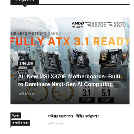
ENGLISH
All-New MSI X870E Motherboards- Built
to Dominate Next-Gen AI Computing
২৬/০৯/২০২৪
উদ্যোগ
সাইবার সচেতনতায় ‘সিসিএ ফাউন্ডেশন’
সাম্প্রতিক সংবাদ
২৩/১২/২০২০