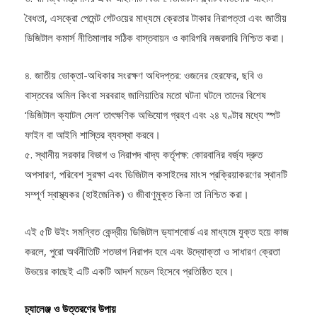
বৈধতা, এসক্রো পেমেন্ট গেটওয়ের মাধ্যমে ক্রেতার টাকার নিরাপত্তা এবং জাতীয়
ডিজিটাল কমার্স নীতিমালার সঠিক বাস্তবায়ন ও কারিগরি নজরদারি নিশ্চিত করা।
৪. জাতীয় ভোক্তা-অধিকার সংরক্ষণ অধিদপ্তর: ওজনের হেরফের, ছবি ও
বাস্তবের অমিল কিংবা সরবরাহ জালিয়াতির মতো ঘটনা ঘটলে তাদের বিশেষ
‘ডিজিটাল ক্যাটল সেল’ তাৎক্ষণিক অভিযোগ গ্রহণ এবং ২৪ ঘণ্টার মধ্যে স্পট
ফাইন বা আইনি শাস্তির ব্যবস্থা করবে।
৫. স্থানীয় সরকার বিভাগ ও নিরাপদ খাদ্য কর্তৃপক্ষ: কোরবানির বর্জ্য দ্রুত
অপসারণ, পরিবেশ সুরক্ষা এবং ডিজিটাল কসাইদের মাংস প্রক্রিয়াকরণের স্থানটি
সম্পূর্ণ স্বাস্থ্যকর (হাইজেনিক) ও জীবাণুমুক্ত কিনা তা নিশ্চিত করা।
এই ৫টি উইং সমন্বিত কেন্দ্রীয় ডিজিটাল ড্যাশবোর্ড এর মাধ্যমে যুক্ত হয়ে কাজ
করলে, পুরো অর্থনীতিটি শতভাগ নিরাপদ হবে এবং উদ্যোক্তা ও সাধারণ ক্রেতা
উভয়ের কাছেই এটি একটি আদর্শ মডেল হিসেবে প্রতিষ্ঠিত হবে।
চ্যালেঞ্জ ও উত্তরণের উপায়