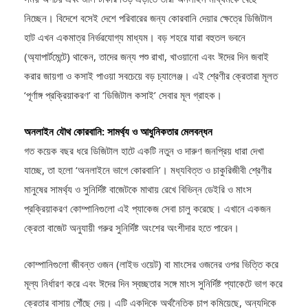
নিচ্ছেন। বিদেশে বসেই দেশে পরিবারের জন্য কোরবানি দেয়ার ক্ষেত্রে ডিজিটাল
হাট এখন একমাত্র নির্ভরযোগ্য মাধ্যম। বড় শহরে যারা বহুতল ভবনে
(অ্যাপার্টমেন্টে) থাকেন, তাদের জন্য পশু রাখা, খাওয়ানো এবং ঈদের দিন জবাই
করার জায়গা ও কসাই পাওয়া সবচেয়ে বড় চ্যালেঞ্জ। এই শ্রেণীর ক্রেতারা মূলত
‘পূর্ণাঙ্গ প্রক্রিয়াকরণ’ বা ‘ডিজিটাল কসাই’ সেবার মূল গ্রাহক।
অনলাইন যৌথ কোরবানি: সামর্থ্য ও আধুনিকতার মেলবন্ধন
গত কয়েক বছর ধরে ডিজিটাল হাটে একটি নতুন ও দারুণ জনপ্রিয় ধারা দেখা
যাচ্ছে, তা হলো ‘অনলাইনে ভাগে কোরবানি’। মধ্যবিত্ত ও চাকুরিজীবী শ্রেণীর
মানুষের সামর্থ্য ও সুনির্দিষ্ট বাজেটকে মাথায় রেখে বিভিন্ন ডেইরি ও মাংস
প্রক্রিয়াকরণ কোম্পানিগুলো এই প্যাকেজ সেবা চালু করেছে। এখানে একজন
ক্রেতা বাজেট অনুযায়ী গরুর সুনির্দিষ্ট অংশের অংশীদার হতে পারেন।
কোম্পানিগুলো জীবন্ত ওজন (লাইভ ওয়েট) বা মাংসের ওজনের ওপর ভিত্তি করে
মূল্য নির্ধারণ করে এবং ঈদের দিন স্বচ্ছতার সঙ্গে মাংস সুনির্দিষ্ট প্যাকেটে ভাগ করে
ক্রেতার বাসায় পৌঁছে দেয়। এটি একদিকে অর্থনৈতিক চাপ কমিয়েছে, অন্যদিকে