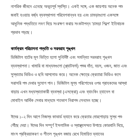
নাগরিক জীবনে এনেছে অভূতপূর্ব স্বস্তি। একই সঙ্গে, এক জায়গায় অনেক পশু
জবাই হওয়ায় বর্জ্য ব্যবস্থাপনা পরিবেশবান্ধব হয় এবং চামড়াগুলো একসঙ্গে
আধুনিক পদ্ধতিতে লবণ দিয়ে সংরক্ষণ করায় সংকটাপন্ন ‘চামড়া শিল্পে’ ইতিবাচক
প্রভাব পড়ছে।
কার্যক্রম পরিচালনা পদ্ধতি ও সরবরাহ শৃঙ্খল
ডিজিটাল হাটের মূল ভিত্তি হলো সুনির্দিষ্ট এবং সমন্বিত সরবরাহ শৃঙ্খল
ব্যবস্থাপনা। খামারি বা মাধ্যমগুলো (প্ল্যাটফর্ম) পশুর দাঁত, বয়স, ওজন, জাত এবং
সুস্থতার ভিডিও ও ছবি আপলোড করে। অনেক ক্ষেত্রে ক্রেতারা ভিডিও কলে
সরাসরি পশু দেখার সুযোগ পান। ডিজিটাল মূল্য পরিশোধের ওপর গ্রাহকদের আস্থা
বাড়ায় এখন মধ্যস্থতাকারী ব্যবস্থা (এসক্রো) এবং ব্যাংকিং চ্যানেল বা
মোবাইল আর্থিক সেবার মাধ্যমে শতভাগ নিরাপদ লেনদেন হচ্ছে।
ঈদের ১-২ দিন আগে নিজস্ব কাভার্ড ভ্যানে করে ক্রেতার দোরগোড়ায় সুস্থ পশু
পৌঁছে দেয়া। ঈদের দিন সম্পূর্ণ ইসলামিক ও স্বাস্থ্যসম্মত উপায়ে কোরবানি দিয়ে,
মাংস প্রক্রিয়াকরণ ও শীতল শৃঙ্খল বজায় রেখে হিমায়িত ভ্যানের