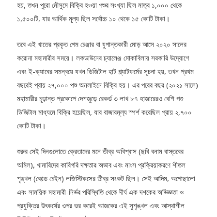
হয়, তখন পুরো মৌসুমে বিক্রি হওয়া পশুর সংখ্যা ছিল মাত্র ১,০০০ থেকে
১,৫০০টি, যার আর্থিক মূল্য ছিল সর্বোচ্চ ১০ থেকে ১৫ কোটি টাকা।
তবে এই খাতের প্রকৃত গেম চেঞ্জার বা যুগান্তকারী মোড় আসে ২০২০ সালের
করোনা মহামারীর সময়ে। লকডাউনের চ্যালেঞ্জ মোকাবিলায় সরকারি উদ্যোগে
এবং ই-ক্যাবের সমন্বয়ে যখন ডিজিটাল হাট প্ল্যাটফর্মের সূচনা হয়, তখন প্রথম
বছরেই প্রায় ২৭,০০০ পশু অনলাইনে বিক্রি হয়। এর পরের বছর (২০২১ সালে)
মহামারীর চূড়ান্ত প্রকোপে দেশজুড়ে রেকর্ড ৩ লাখ ৮৭ হাজারেরও বেশি পশু
ডিজিটাল মাধ্যমে বিক্রি হয়েছিল, যার বাজারমূল্য স্পর্শ করেছিল প্রায় ২,৭০০
কোটি টাকা।
শুরুর সেই দিনগুলোতে ক্রেতাদের মনে তীব্র অবিশ্বাস (ছবি বনাম বাস্তবের
অমিল), খামারিদের কারিগরি দক্ষতার অভাব এবং মাংস প্রক্রিয়াকরণে শীতল
শৃঙ্খল (কোল্ড চেইন) লজিস্টিকসের তীব্র সংকট ছিল। সেই আদিম, অগোছালো
এবং সাময়িক মহামারী-নির্ভর পরিস্থিতি থেকে দীর্ঘ এক দশকের অভিজ্ঞতা ও
প্রযুক্তির উৎকর্ষের ওপর ভর করেই আজকের এই সুশৃঙ্খল এবং আস্থাশীল