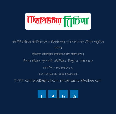
কমপিউটার বিচিত্রা প্রতিনিয়ত দেশ ও বিদেশের তথ্য ও যোগাযোগ এবং টেলিকম প্রযুক্তির
সর্বশেষ
গতিধারার তাতক্ষনিক খবরাখবর এখানে প্রচার হবে।
ঠিকানা: বাড়ি# ৯, ব্লক # বি, এভিনিউ# ১, মিরপুর-১০, ঢাকা-১২১৬;
মোবাইল: ০১৭১১৫৪৬০১৯,
০১৯৭১৫৪৬০১৯, ০১৯১৬৭৬০৩০৩;
ই-মেইল: cbinfo.bd@gmail.com, imrad_tusher@yahoo.com