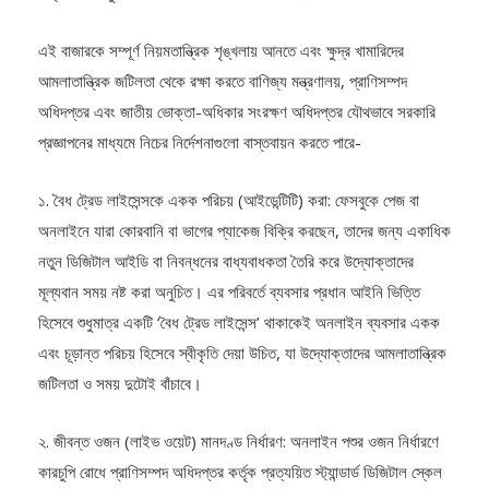
এই বাজারকে সম্পূর্ণ নিয়মতান্ত্রিক শৃঙ্খলায় আনতে এবং ক্ষুদ্র খামারিদের
আমলাতান্ত্রিক জটিলতা থেকে রক্ষা করতে বাণিজ্য মন্ত্রণালয়, প্রাণিসম্পদ
অধিদপ্তর এবং জাতীয় ভোক্তা-অধিকার সংরক্ষণ অধিদপ্তর যৌথভাবে সরকারি
প্রজ্ঞাপনের মাধ্যমে নিচের নির্দেশনাগুলো বাস্তবায়ন করতে পারে-
১. বৈধ ট্রেড লাইসেন্সকে একক পরিচয় (আইডেন্টিটি) করা: ফেসবুকে পেজ বা
অনলাইনে যারা কোরবানি বা ভাগের প্যাকেজ বিক্রি করছেন, তাদের জন্য একাধিক
নতুন ডিজিটাল আইডি বা নিবন্ধনের বাধ্যবাধকতা তৈরি করে উদ্যোক্তাদের
মূল্যবান সময় নষ্ট করা অনুচিত। এর পরিবর্তে ব্যবসার প্রধান আইনি ভিত্তি
হিসেবে শুধুমাত্র একটি ‘বৈধ ট্রেড লাইসেন্স’ থাকাকেই অনলাইন ব্যবসার একক
এবং চূড়ান্ত পরিচয় হিসেবে স্বীকৃতি দেয়া উচিত, যা উদ্যোক্তাদের আমলাতান্ত্রিক
জটিলতা ও সময় দুটোই বাঁচাবে।
২. জীবন্ত ওজন (লাইভ ওয়েট) মানদণ্ড নির্ধারণ: অনলাইন পশুর ওজন নির্ধারণে
কারচুপি রোধে প্রাণিসম্পদ অধিদপ্তর কর্তৃক প্রত্যয়িত স্ট্যান্ডার্ড ডিজিটাল স্কেল