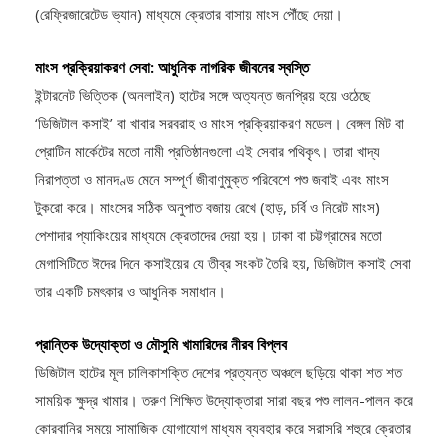
(রেফ্রিজারেটেড ভ্যান) মাধ্যমে ক্রেতার বাসায় মাংস পৌঁছে দেয়া।
মাংস প্রক্রিয়াকরণ সেবা: আধুনিক নাগরিক জীবনের স্বস্তি
ইন্টারনেট ভিত্তিক (অনলাইন) হাটের সঙ্গে অত্যন্ত জনপ্রিয় হয়ে ওঠেছে
‘ডিজিটাল কসাই’ বা খাবার সরবরাহ ও মাংস প্রক্রিয়াকরণ মডেল। বেঙ্গল মিট বা
প্রোটিন মার্কেটের মতো নামী প্রতিষ্ঠানগুলো এই সেবার পথিকৃৎ। তারা খাদ্য
নিরাপত্তা ও মানদণ্ড মেনে সম্পূর্ণ জীবাণুমুক্ত পরিবেশে পশু জবাই এবং মাংস
টুকরো করে। মাংসের সঠিক অনুপাত বজায় রেখে (হাড়, চর্বি ও নিরেট মাংস)
পেশাদার প্যাকিংয়ের মাধ্যমে ক্রেতাদের দেয়া হয়। ঢাকা বা চট্টগ্রামের মতো
মেগাসিটিতে ঈদের দিনে কসাইয়ের যে তীব্র সংকট তৈরি হয়, ডিজিটাল কসাই সেবা
তার একটি চমৎকার ও আধুনিক সমাধান।
প্রান্তিক উদ্যোক্তা ও মৌসুমি খামারিদের নীরব বিপ্লব
ডিজিটাল হাটের মূল চালিকাশক্তি দেশের প্রত্যন্ত অঞ্চলে ছড়িয়ে থাকা শত শত
সাময়িক ক্ষুদ্র খামার। তরুণ শিক্ষিত উদ্যোক্তারা সারা বছর পশু লালন-পালন করে
কোরবানির সময়ে সামাজিক যোগাযোগ মাধ্যম ব্যবহার করে সরাসরি শহুরে ক্রেতার