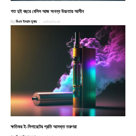
গত দুই বছরে বেসিস আজ অনন্য উচ্চতায় আসীন
By
বিএম ইমরাদ তুষার
০৫/০৫/২০২৪
ক্ষতিকর ই-সিগারেটের প্রতি আসক্ত তরুণরা