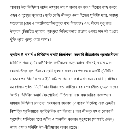
আসন্ন ঈদে ডিজিটাল হাটের আস্থার জায়গা বাড়ার বড় কারণ হিসেবে কাজ করছে
ওজন ও মূল্যের স্বচ্ছতা (প্রতি কেজি জীবন্ত ওজন হিসেবে সুনির্দিষ্ট দাম), স্বাস্থ্য
সচেতনতা (জৈব ও অ্যান্টিবায়োটিকমুক্ত পশুর নিশ্চয়তা) এবং শীতল শৃঙ্খলের
উন্নয়ন (হিমায়িত ভ্যানের প্রাপ্যতা নিশ্চিত করায় মাংসের গুণগত মান নষ্ট হওয়ার
ঝুঁকি প্রায় শূন্যে নেমে আসা)।
ক্যাটল ই-কমার্স ও ডিজিটাল কসাই নির্দেশিকা: সরকারি নীতিমালার প্রয়োজনীয়তা
ডিজিটাল পশুর হাটের এই বিশাল অর্থনৈতিক সম্ভাবনাকে টেকসই করতে এবং
ক্রেতা-উদ্যোক্তা উভয়ের স্বার্থ সুরক্ষায় সরকারের পক্ষ থেকে একটি সুনির্দিষ্ট ও
স্বতন্ত্র প্রাতিষ্ঠানিক ও আইনি কাঠামো প্রণয়ন করা এখন সময়ের দাবি। বাণিজ্য
মন্ত্রণালয়ে পূর্বতন নির্দেশিকার সীমাবদ্ধতা কাটিয়ে সরকার পরবর্তীতে ২০২৩ সালের
‘জাতীয় ডিজিটাল কমার্স (সংশোধিত) নীতিমালা’ এবং সমসাময়িক প্রজ্ঞাপনের
মাধ্যমে ডিজিটাল লেনদেনে মধ্যস্থতা ব্যবস্থা (এসক্রো সিস্টেম) এবং কেন্দ্রীয়
নিষ্পত্তি প্রক্রিয়াকে প্রাতিষ্ঠানিক রূপ দিয়েছে। তবে জীবন্ত পশু বা কোরবানি
প্রসেসিং সার্ভিসের মতো জটিল ও পচনশীল সরবরাহ শৃঙ্খলের (সাপ্লাই চেইন)
জন্য এখনও সুনির্দিষ্ট উপ-নীতিমালার অভাব রয়েছে।