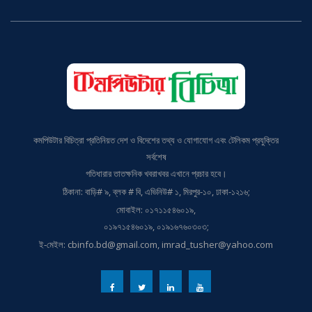
কমপিউটার বিচিত্রা প্রতিনিয়ত দেশ ও বিদেশের তথ্য ও যোগাযোগ এবং টেলিকম প্রযুক্তির
সর্বশেষ
গতিধারার তাতক্ষনিক খবরাখবর এখানে প্রচার হবে।
ঠিকানা: বাড়ি# ৯, ব্লক # বি, এভিনিউ# ১, মিরপুর-১০, ঢাকা-১২১৬;
মোবাইল: ০১৭১১৫৪৬০১৯,
০১৯৭১৫৪৬০১৯, ০১৯১৬৭৬০৩০৩;
ই-মেইল: cbinfo.bd@gmail.com, imrad_tusher@yahoo.com