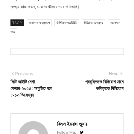
লক্ষ্যে কাজ করছে ডাক ও টেলিযোগাযোগ বিভাগ।
TAGS:
ডাকসেবা অধ্যাদেশ
ডিজিটাল ডাকটিকিট
ডিজিটাল রূপান্তর
বাংলাদেশ
ডাক
Post
Previous
Next
Previous
Next
post:
post:
সিটি আইটি মেগা
প্রযুক্তিতে বিনিয়োগ মানে
navigation
ফেয়ার-২০২৫: অনুষ্ঠিত হবে
ভবিষ্যতে বিনিয়োগ
৮-১৩ ডিসেম্বর
বিএম ইমরাদ তুষার
Follow Me: