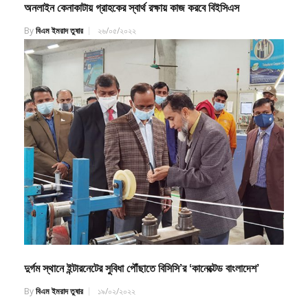
By
বিএম ইমরাদ তুষার
২৬/০৫/২০২২
দুর্গম স্থানে ইন্টারনেটের সুবিধা পৌঁছাতে বিসিসি’র ‘কানেক্টেড বাংলাদেশ’
By
বিএম ইমরাদ তুষার
১৯/০২/২০২২