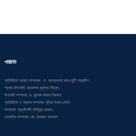
পরিচিতি
প্রতিষ্ঠাতা প্রধান সম্পাদক: ড. আবদুল্লাহ আল-মুতী শরফুদ্দীন
প্রধান উপদেষ্টা: অধ্যাপক মুহাম্মদ ইউনুস
উপদেষ্টা সম্পাদক: ড. মুহম্মদ জাফর ইকবাল
প্রতিষ্ঠাতা ও প্রধান সম্পাদক: ভূঁইয়া ইনাম লেনিন
সম্পাদক: প্রকৌশলী হাকিকুর রহমান
অনলাইন সম্পাদক: মো. কামরুল আহসান