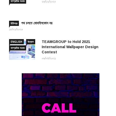
পথ চলতে মোবাইলফোন নয়
চিঠিপত্র
১৫/০১/২০২০
TEAMGROUP to Hold 2021
ENGLISH
উদ্যোগ
International Wallpaper Design
সাম্প্রতিক সংবাদ
Contest
০৬/০৪/২০২১