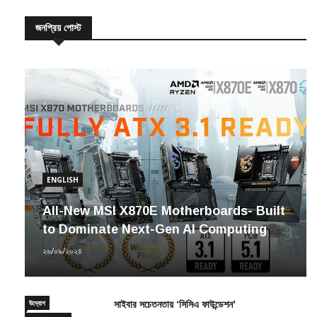
জনপ্রিয় পোস্ট
ENGLISH
All-New MSI X870E Motherboards- Built
to Dominate Next-Gen AI Computing
২৬/০৯/২০২৪
উদ্যোগ
সাইবার সচেতনতায় ‘সিসিএ ফাউন্ডেশন’
সাম্প্রতিক সংবাদ
২৩/১২/২০২০