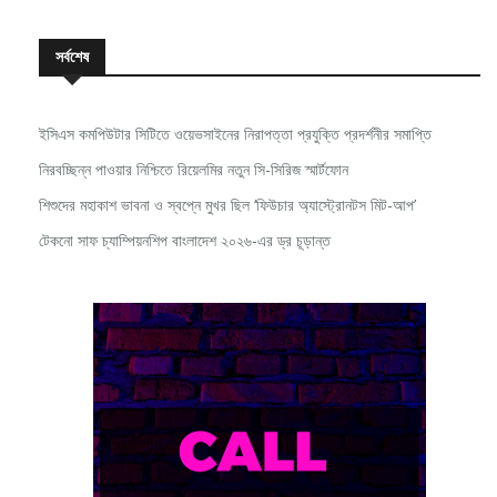
সর্বশেষ
ইসিএস কমপিউটার সিটিতে ওয়েভসাইনের নিরাপত্তা প্রযুক্তি প্রদর্শনীর সমাপ্তি
নিরবচ্ছিন্ন পাওয়ার নিশ্চিতে রিয়েলমির নতুন সি-সিরিজ স্মার্টফোন
শিশুদের মহাকাশ ভাবনা ও স্বপ্নে মুখর ছিল ‘ফিউচার অ্যাস্ট্রোনটস মিট-আপ’
টেকনো সাফ চ্যাম্পিয়নশিপ বাংলাদেশ ২০২৬-এর ড্র চূড়ান্ত