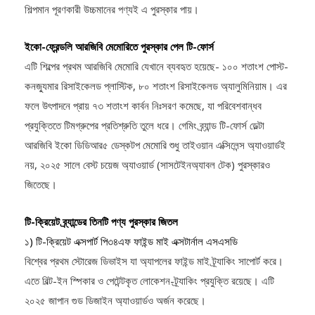
মানদণ্ডে সেরা উদ্ভাবনী পণ্যকে সম্মানিত করে। শুধুমাত্র মেড ইন তাইওয়ান ও
শিল্পমান পূরণকারী উচ্চমানের পণ্যই এ পুরস্কার পায়।
ইকো-ফ্রেন্ডলি আরজিবি মেমোরিতে পুরস্কার পেল টি-ফোর্স
এটি শিল্পের প্রথম আরজিবি মেমোরি যেখানে ব্যবহৃত হয়েছে- ১০০ শতাংশ পোস্ট-
কনজ্যুমার রিসাইকেলড প্লাস্টিক, ৮০ শতাংশ রিসাইকেলড অ্যালুমিনিয়াম। এর
ফলে উৎপাদনে প্রায় ৭৩ শতাংশ কার্বন নিঃসরণ কমেছে, যা পরিবেশবান্ধব
প্রযুক্তিতে টিমগ্রুপের প্রতিশ্রুতি তুলে ধরে। গেমিং ব্র্যান্ড টি-ফোর্স ডেল্টা
আরজিবি ইকো ডিডিআর৫ ডেস্কটপ মেমোরি শুধু তাইওয়ান এক্সিলেন্স অ্যাওয়ার্ডই
নয়, ২০২৫ সালে বেস্ট চয়েজ অ্যাওয়ার্ড (সাসটেইনঅ্যাবল টেক) পুরস্কারও
জিতেছে।
টি-ক্রিয়েট ব্র্যান্ডের তিনটি পণ্য পুরস্কার জিতল
১) টি-ক্রিয়েট এক্সপার্ট পি৩৪এফ ফাইন্ড মাই এক্সটার্নাল এসএসডি
বিশ্বের প্রথম স্টোরেজ ডিভাইস যা অ্যাপলের ফাইন্ড মাই ট্র্যাকিং সাপোর্ট করে।
এতে বিল্ট-ইন স্পিকার ও পেটেন্টকৃত লোকেশন-ট্র্যাকিং প্রযুক্তি রয়েছে। এটি