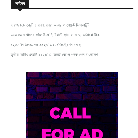
সর্বশেষ
দারাজ ৮.৮ গ্রেট ৮ সেল, সেরা অফার ও পেমেন্ট ডিসকাউন্ট
এমএফএস খাতের ফাঁদ: ই-মানি, ট্রাস্ট ফান্ড ও সাড়ে আঠারো টাকা
১২তম ‘বিডিজেএসও ২০২৬’-এর রেজিস্ট্রেশন চলছে
তৃতীয় ‘আইওএআই ২০২৬’-এ তিনটি ব্রোঞ্জ পদক পেল বাংলাদেশ