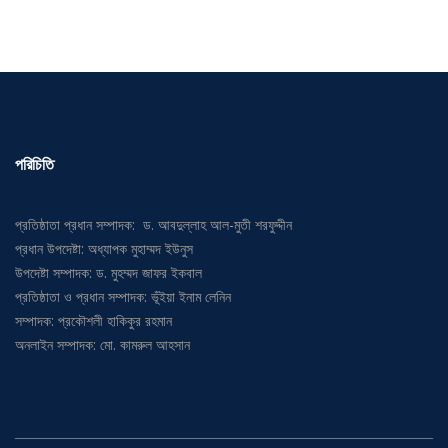
পরিচিতি
প্রতিষ্ঠাতা প্রধান সম্পাদক: ড. আবদুল্লাহ আল-মুতী শরফুদ্দীন
প্রধান উপদেষ্টা: অধ্যাপক মুহাম্মদ ইউনুস
উপদেষ্টা সম্পাদক: ড. মুহম্মদ জাফর ইকবাল
প্রতিষ্ঠাতা ও প্রধান সম্পাদক: ভূঁইয়া ইনাম লেনিন
সম্পাদক: প্রকৌশলী হাকিকুর রহমান
অনলাইন সম্পাদক: মো. কামরুল আহসান