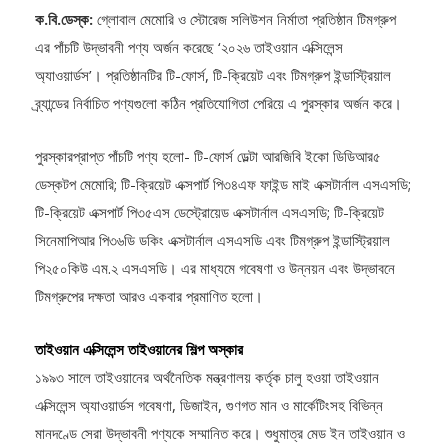
ক.বি.ডেস্ক:
গ্লোবাল মেমোরি ও স্টোরেজ সলিউশন নির্মাতা প্রতিষ্ঠান টিমগ্রুপ
এর পাঁচটি উদ্ভাবনী পণ্য অর্জন করেছে ‘২০২৬ তাইওয়ান এক্সিলেন্স
অ্যাওয়ার্ডস’। প্রতিষ্ঠানটির টি-ফোর্স, টি-ক্রিয়েট এবং টিমগ্রুপ ইন্ডাস্ট্রিয়াল
ব্র্যান্ডের নির্বাচিত পণ্যগুলো কঠিন প্রতিযোগিতা পেরিয়ে এ পুরস্কার অর্জন করে।
পুরস্কারপ্রাপ্ত পাঁচটি পণ্য হলো- টি-ফোর্স ডেল্টা আরজিবি ইকো ডিডিআর৫
ডেস্কটপ মেমোরি; টি-ক্রিয়েট এক্সপার্ট পি৩৪এফ ফাইন্ড মাই এক্সটার্নাল এসএসডি;
টি-ক্রিয়েট এক্সপার্ট পি৩৫এস ডেস্ট্রোয়েড এক্সটার্নাল এসএসডি; টি-ক্রিয়েট
সিনেমাপিআর পি৩৬ডি ডকিং এক্সটার্নাল এসএসডি এবং টিমগ্রুপ ইন্ডাস্ট্রিয়াল
পি২৫০কিউ এম.২ এসএসডি। এর মাধ্যমে গবেষণা ও উন্নয়ন এবং উদ্ভাবনে
টিমগ্রুপের দক্ষতা আরও একবার প্রমাণিত হলো।
তাইওয়ান এক্সিলেন্স তাইওয়ানের শিল্প অস্কার
১৯৯৩ সালে তাইওয়ানের অর্থনৈতিক মন্ত্রণালয় কর্তৃক চালু হওয়া তাইওয়ান
এক্সিলেন্স অ্যাওয়ার্ডস গবেষণা, ডিজাইন, গুণগত মান ও মার্কেটিংসহ বিভিন্ন