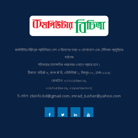
কমপিউটার বিচিত্রা প্রতিনিয়ত দেশ ও বিদেশের তথ্য ও যোগাযোগ এবং টেলিকম প্রযুক্তির
সর্বশেষ
গতিধারার তাতক্ষনিক খবরাখবর এখানে প্রচার হবে।
ঠিকানা: বাড়ি# ৯, ব্লক # বি, এভিনিউ# ১, মিরপুর-১০, ঢাকা-১২১৬;
মোবাইল: ০১৭১১৫৪৬০১৯,
০১৯৭১৫৪৬০১৯, ০১৯১৬৭৬০৩০৩;
ই-মেইল: cbinfo.bd@gmail.com, imrad_tusher@yahoo.com