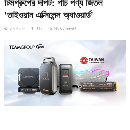
টিমগ্রুপের দাপট: পাঁচ পণ্য জিতল
‘তাইওয়ান এক্সিলেন্স অ্যাওয়ার্ড’
১৫/১১/২০২৫
117
No Comment