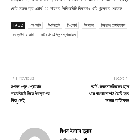
ডেস্ট্রাকশন, পাওয়ার-অফ কন্টিনিউশন, মডিউলার কী এক্সটেনশন সাপোর্ট। ২০২৫
বেস্ট চয়েজ অ্যাওয়ার্ড এর সাইবার সিকিউরিটি বিভাগেও এটি পুরস্কার পেয়েছে।
TAGS:
এসএসডি
টি-ক্রিয়েট
টি-ফোর্স
টিমগ্রুপ
টিমগ্রুপ ইন্ডাস্ট্রিয়াল
ডেস্কটপ মেমোরি
তাইওয়ান এক্সিলেন্স অ্যাওয়ার্ডস
Post
Previous
Next
Previous
Next
post:
post:
নগদে প্লে প্রোটেক্ট
স্মার্ট টেকনোলজিসের হাত
navigation
সতর্কবার্তা নিয়ে উদ্বেগের
ধরে বাংলাদেশেই তৈরি হবে
কিছু নেই
অনার স্মার্টফোন
বিএম ইমরাদ তুষার