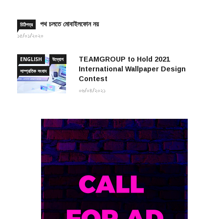
পথ চলতে মোবাইলফোন নয়
চিঠিপত্র
১৫/০১/২০২০
TEAMGROUP to Hold 2021
ENGLISH
উদ্যোগ
International Wallpaper Design
সাম্প্রতিক সংবাদ
Contest
০৬/০৪/২০২১