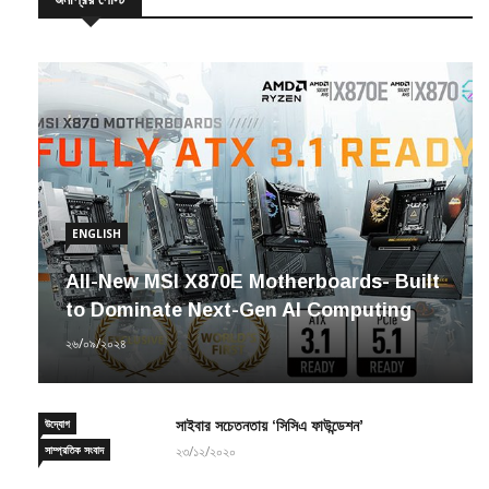
জনপ্রিয় পোস্ট
ENGLISH
All-New MSI X870E Motherboards- Built
to Dominate Next-Gen AI Computing
২৬/০৯/২০২৪
উদ্যোগ
সাইবার সচেতনতায় ‘সিসিএ ফাউন্ডেশন’
সাম্প্রতিক সংবাদ
২৩/১২/২০২০