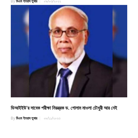
By
বিএম ইমরাদ তুষার
০৯/০৩/২০২২
ডিআইইউ’র সাবেক পরীক্ষা নিয়ন্ত্রক ড. গোলাম মাওলা চৌধুরী আর নেই
By
বিএম ইমরাদ তুষার
০৮/১১/২০২৩