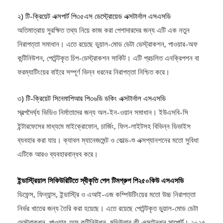
২০২৫ জাপান গুড ডিজাইন অ্যাওয়ার্ডও অর্জন করেছে।
২) টি-ক্রিয়েট এক্সপার্ট পি৩৫এস ডেস্ট্রোয়েড এক্সটার্নাল এসএসডি
অতিমাত্রায় সুরক্ষিত তথ্য নিয়ে কাজ করা পেশাদারদের জন্য এটি এক নতুন
নিরাপত্তা সমাধান। এতে রয়েছে ডুয়াল-মোড ডেটা ডেস্ট্রাকশন, পাওয়ার-অফ
কন্টিনিউশন, পেটেন্টকৃত চিপ-ডেস্ট্রাকশন সার্কিট। এটি প্রচলিত এনক্রিপশন বা
ফরম্যাটিংয়ের বাইরে সম্পূর্ণ ভিন্ন ধরনের নিরাপত্তা নিশ্চিত করে।
৩) টি-ক্রিয়েট সিনেমাপিআর পি৩৬ডি ডকিং এক্সটার্নাল এসএসডি
স্বল্পদৈর্ঘ্য ভিডিও নির্মাতাদের জন্য অল-ইন-ওয়ান সমাধান। ইউএসবি-সি
ইন্টারফেসের মাধ্যমে মাইক্রোফোন, চার্জিং, ফিল-লাইটসহ বিভিন্ন ডিভাইস
ব্যবহার করা যায়। ক্যাবল ম্যানেজমেন্ট ও কোল্ড-শু এক্সপ্যানশনের মতো সুবিধা
এটিকে আরও ব্যবহারবান্ধব করে।
ইন্ডাস্ট্রিয়াল সিকিউরিটিতে স্বীকৃতি পেল টিমগ্রুপ পি২৫০কিউ এসএসডি
ডিফেন্স, ফিন্যান্স, ইন্ডাস্ট্রি ও এআই-এজ কম্পিউটিংয়ের মতো উচ্চ নিরাপত্তা
নির্ভর খাতের জন্য তৈরি করা হয়েছে। এতে রয়েছে পেটেন্টকৃত ডুয়াল-মোড ডেটা