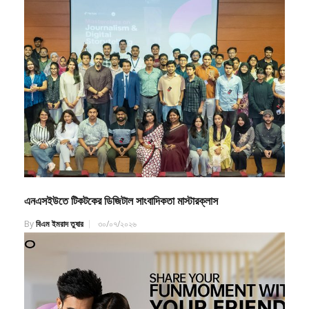
এনএসইউতে টিকটকের ডিজিটাল সাংবাদিকতা মাস্টারক্লাস
By
বিএম ইমরাদ তুষার
৩০/০৭/২০২৬