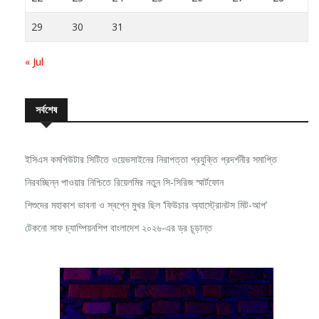
29
30
31
« Jul
সর্বশেষ
ইসিএস কমপিউটার সিটিতে ওয়েভসাইনের নিরাপত্তা প্রযুক্তি প্রদর্শনীর সমাপ্তি
নিরবচ্ছিন্ন পাওয়ার নিশ্চিতে রিয়েলমির নতুন সি-সিরিজ স্মার্টফোন
শিশুদের মহাকাশ ভাবনা ও স্বপ্নে মুখর ছিল ‘ফিউচার অ্যাস্ট্রোনটস মিট-আপ’
টেকনো সাফ চ্যাম্পিয়নশিপ বাংলাদেশ ২০২৬-এর ড্র চূড়ান্ত