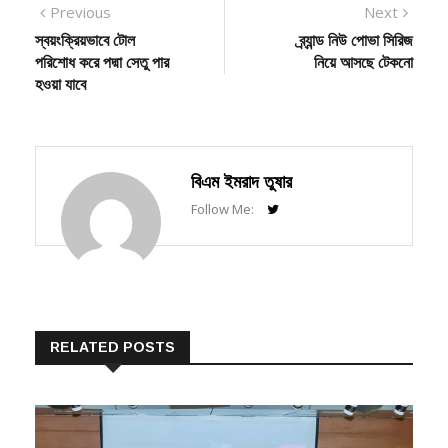
post:
post:
স্বয়ংক্রিয়ভাবে টোল
ব্র্যান্ড নিউ পোভা সিরিজ
navigation
পরিশোধ করে পদ্মা সেতু পার
নিয়ে আসছে টেকনো
হওয়া যাবে
বিএম ইমরাদ তুষার
Follow Me:
RELATED POSTS