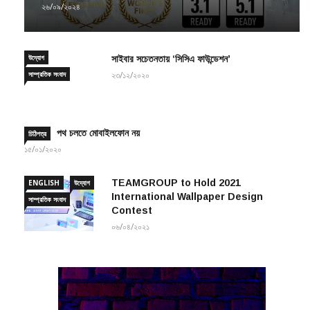
উদ্যোগ
সাইবার সচেতনতায় ‘সিসিএ ফাউন্ডেশন’
সাম্প্রতিক সংবাদ
২৩/১২/২০২০
পথ চলতে মোবাইলফোন নয়
চিঠিপত্র
১৫/০১/২০২০
TEAMGROUP to Hold 2021
ENGLISH
উদ্যোগ
International Wallpaper Design
সাম্প্রতিক সংবাদ
Contest
০৬/০৪/২০২১