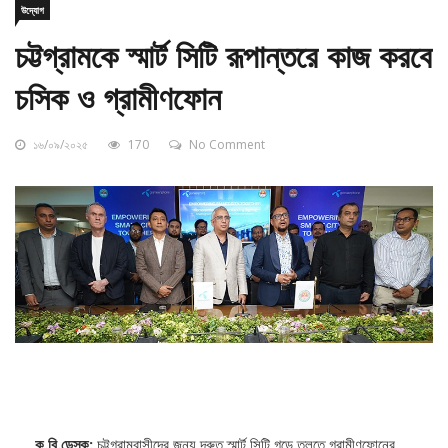
চট্টগ্রামকে স্মার্ট সিটি রূপান্তরে কাজ করবে
চসিক ও গ্রামীণফোন
১৬/০৯/২০২৫
170
No Comment
ক.বি.ডেস্ক:
চট্টগ্রামবাসীদের জন্য দ্রুত স্মার্ট সিটি গড়ে তুলতে গ্রামীণফোনের