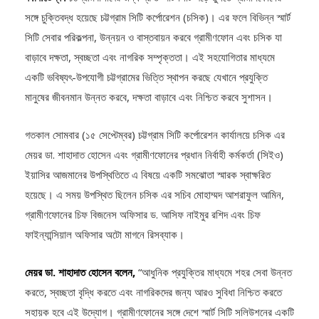
সঙ্গে চুক্তিবদ্ধ হয়েছে চট্টগ্রাম সিটি কর্পোরেশন (চসিক)। এর ফলে বিভিন্ন স্মার্ট
সিটি সেবার পরিকল্পনা, উন্নয়ন ও বাস্তবায়ন করবে গ্রামীণফোন এবং চসিক যা
বাড়াবে দক্ষতা, স্বচ্ছতা এবং নাগরিক সম্পৃক্ততা। এই সহযোগিতার মাধ্যমে
একটি ভবিষ্যৎ-উপযোগী চট্টগ্রামের ভিত্তি স্থাপন করছে যেখানে প্রযুক্তি
মানুষের জীবনমান উন্নত করবে, দক্ষতা বাড়াবে এবং নিশ্চিত করবে সুশাসন।
গতকাল সোমবার (১৫ সেপ্টেম্বর) চট্টগ্রাম সিটি কর্পোরেশন কার্যালয়ে চসিক এর
মেয়র ডা. শাহাদাত হোসেন এবং গ্রামীণফোনের প্রধান নির্বাহী কর্মকর্তা (সিইও)
ইয়াসির আজমানের উপস্থিতিতে এ বিষয়ে একটি সমঝোতা স্মারক স্বাক্ষরিত
হয়েছে। এ সময় উপস্থিত ছিলেন চসিক এর সচিব মোহাম্মদ আশরাফুল আমিন,
গ্রামীণফোনের চিফ বিজনেস অফিসার ড. আসিফ নাইমুর রশিদ এবং চিফ
ফাইন্যান্সিয়াল অফিসার অটো মাগনে রিসব্যাক।
মেয়র ডা. শাহাদাত হোসেন বলেন,
“আধুনিক প্রযুক্তির মাধ্যমে শহর সেবা উন্নত
করতে, স্বচ্ছতা বৃদ্ধি করতে এবং নাগরিকদের জন্য আরও সুবিধা নিশ্চিত করতে
সহায়ক হবে এই উদ্যোগ। গ্রামীণফোনের সঙ্গে দেশে স্মার্ট সিটি সলিউশনের একটি
মানদণ্ড স্থাপন করতে চাই আমরা। আমাদের অগ্রাধিকার হলো নাগরিকরা যেন