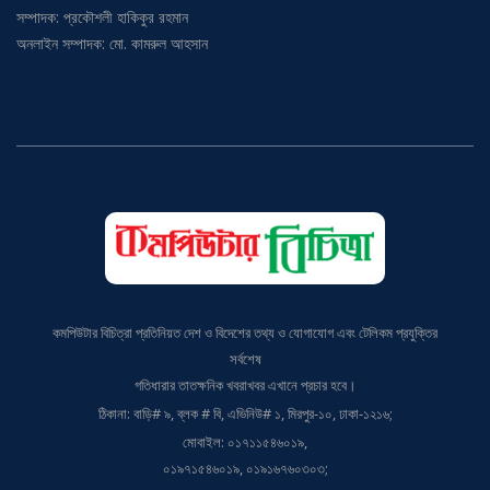
অনলাইন সম্পাদক: মো. কামরুল আহসান
কমপিউটার বিচিত্রা প্রতিনিয়ত দেশ ও বিদেশের তথ্য ও যোগাযোগ এবং টেলিকম প্রযুক্তির
সর্বশেষ
গতিধারার তাতক্ষনিক খবরাখবর এখানে প্রচার হবে।
ঠিকানা: বাড়ি# ৯, ব্লক # বি, এভিনিউ# ১, মিরপুর-১০, ঢাকা-১২১৬;
মোবাইল: ০১৭১১৫৪৬০১৯,
০১৯৭১৫৪৬০১৯, ০১৯১৬৭৬০৩০৩;
ই-মেইল: cbinfo.bd@gmail.com, imrad_tusher@yahoo.com