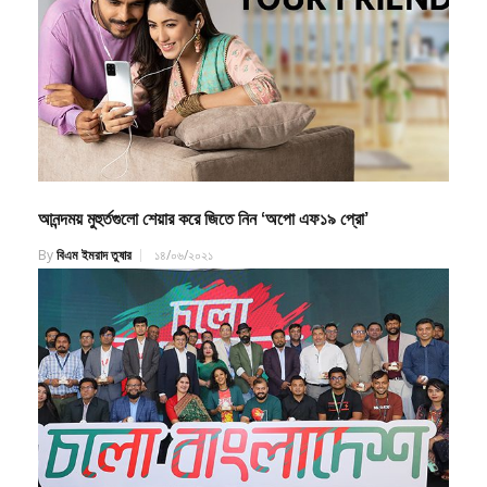
আনন্দময় মুহুর্তগুলো শেয়ার করে জিতে নিন ‘অপো এফ১৯ প্রো’
By
বিএম ইমরাদ তুষার
১৪/০৬/২০২১