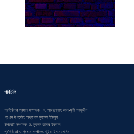
পরিচিতি
প্রতিষ্ঠাতা প্রধান সম্পাদক: ড. আবদুল্লাহ আল-মুতী শরফুদ্দীন
প্রধান উপদেষ্টা: অধ্যাপক মুহাম্মদ ইউনুস
উপদেষ্টা সম্পাদক: ড. মুহম্মদ জাফর ইকবাল
প্রতিষ্ঠাতা ও প্রধান সম্পাদক: ভূঁইয়া ইনাম লেনিন
সম্পাদক: প্রকৌশলী হাকিকুর রহমান