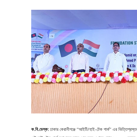
ক.বি.ডেস্ক:
ঢাকার কেরানীগঞ্জে ‘‘আইটি/হাই-টেক পার্ক’’ এর ভিত্তিপ্রস্