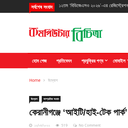
তৃতীয় ‘আইওএআই ২০২৬’-এ তিনটি ব্রোঞ্জ 
সর্বশেষ সংবাদ
হোম পেজ
প্রতিবেদন
প্রযুক্রির পণ্য
মোবাইল
Home
উদ্যোগ
উদ্যোগ
সাম্প্রতিক সংবাদ
কেরানীগঞ্জে ‘আইটি/হাই-টেক পার্ক
১২/০৪/২০২২
519
No Comment