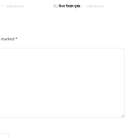
র
৩০/১২/২০২৩
By
বিএম ইমরাদ তুষার
০৭/১০/২০২২
re marked
*