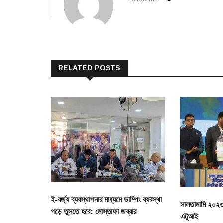
RELATED POSTS
ই-বর্জ্য ব্যবস্থাপনার মাধ্যমে ডাম্পিং ব্যবস্থা
সালতামামি ২০২৩: স
গড়ে তুলতে হবে: মোস্তাফা জব্বার
এটুআই