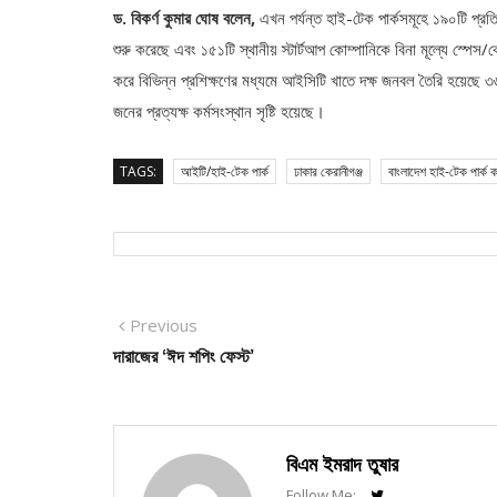
ড. বিকর্ণ কুমার ঘোষ বলেন,
এখন পর্যন্ত হাই-টেক পার্কসমূহে ১৯০টি প্রতিষ
শুরু করেছে এবং ১৫১টি স্থানীয় স্টার্টআপ কোম্পানিকে বিনা মূল্যে স্পেস/কো
করে বিভিন্ন প্রশিক্ষণের মধ্যমে আইসিটি খাতে দক্ষ জনবল তৈরি হয়েছে 
জনের প্রত্যক্ষ কর্মসংস্থান সৃষ্টি হয়েছে।
TAGS:
আইটি/হাই-টেক পার্ক
ঢাকার কেরানীগঞ্জ
বাংলাদেশ হাই-টেক পার্ক কর্
Post
Previous
Previous
post:
দারাজের ‘ঈদ শপিং ফেস্ট’
navigation
বিএম ইমরাদ তুষার
Follow Me: