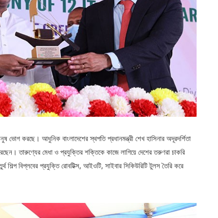
নুষ ভোগ করছে। আধুনিক বাংলাদেশের স্থপতি প্রধানমন্ত্রী শেখ হাসিনার অদূরদর্শিতা
 করেছেন। তারুণ্যের মেধা ও প্রযুক্তির শক্তিকে কাজে লাগিয়ে দেশের তরুণরা চাকরি
্থ শিল্প বিপ্লবের প্রযুক্তি রোবটিক্স, আইওটি, সাইবার সিকিউরিটি টুলস তৈরি করে