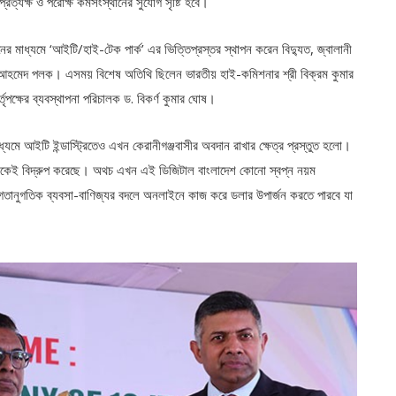
্যক্ষ ও পরোক্ষ কর্মসংস্থানের সুযোগ সৃষ্টি হবে।
ের মাধ্যমে ‘আইটি/হাই-টেক পার্ক’ এর ভিত্তিপ্রস্তর স্থাপন করেন বিদ্যুত, জ্বালানী
াইদ আহমেদ পলক। এসময় বিশেষ অতিথি ছিলেন ভারতীয় হাই-কমিশনার শ্রী বিক্রম কুমার
্তৃপক্ষের ব্যবস্থাপনা পরিচালক ড. বিকর্ণ কুমার ঘোষ।
্যমে আইটি ইন্ডাস্ট্রিতেও এখন কেরানীগঞ্জবাসীর অবদান রাখার ক্ষেত্র প্রস্তুত হলো।
অনেকেই বিদ্রুপ করেছে। অথচ এখন এই ডিজিটাল বাংলাদেশ কোনো স্বপ্ন নয়ম
গতানুগতিক ব্যবসা-বাণিজ্যর বদলে অনলাইনে কাজ করে ডলার উপার্জন করতে পারবে যা