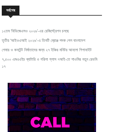
সর্বশেষ
১২তম ‘বিডিজেএসও ২০২৬’-এর রেজিস্ট্রেশন চলছে
তৃতীয় ‘আইওএআই ২০২৬’-এ তিনটি ব্রোঞ্জ পদক পেল বাংলাদেশ
গেমার ও কনটেন্ট নির্মাতাদের জন্য ২৭ ইঞ্চির মনিটর আনলো গিগাবাইট
৭,৫০০ এমএএইচ ব্যাটারি ও গরিলা গ্লাস ৭আই-তে শাওমির নতুন রেডমি
১৭