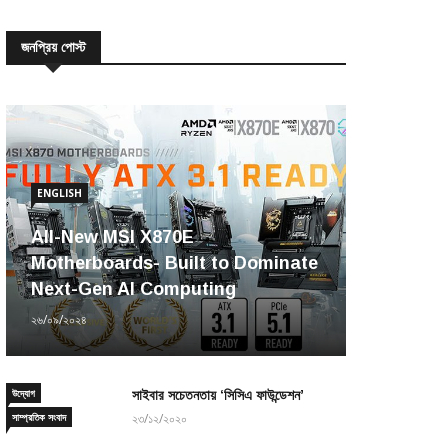
জনপ্রিয় পোস্ট
ENGLISH
All-New MSI X870E
Motherboards- Built to Dominate
Next-Gen AI Computing
২৬/০৯/২০২৪
উদ্যোগ
সাইবার সচেতনতায় ‘সিসিএ ফাউন্ডেশন’
সাম্প্রতিক সংবাদ
২৩/১২/২০২০