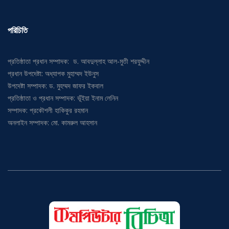
পরিচিতি
প্রতিষ্ঠাতা প্রধান সম্পাদক: ড. আবদুল্লাহ আল-মুতী শরফুদ্দীন
প্রধান উপদেষ্টা: অধ্যাপক মুহাম্মদ ইউনুস
উপদেষ্টা সম্পাদক: ড. মুহম্মদ জাফর ইকবাল
প্রতিষ্ঠাতা ও প্রধান সম্পাদক: ভূঁইয়া ইনাম লেনিন
সম্পাদক: প্রকৌশলী হাকিকুর রহমান
অনলাইন সম্পাদক: মো. কামরুল আহসান