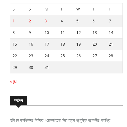
S
S
M
T
W
T
F
1
2
3
4
5
6
7
8
9
10
11
12
13
14
15
16
17
18
19
20
21
22
23
24
25
26
27
28
29
30
31
« Jul
সর্বশেষ
ইসিএস কমপিউটার সিটিতে ওয়েভসাইনের নিরাপত্তা প্রযুক্তি প্রদর্শনীর সমাপ্তি
নিরবচ্ছিন্ন পাওয়ার নিশ্চিতে রিয়েলমির নতুন সি-সিরিজ স্মার্টফোন