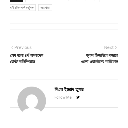
হাই-টেক পার্ক কর্তৃপক্ষ
সমঝোতা
Post
Previous
Next
Previous
Next
post:
post:
শেষ হলো ৪র্থ বাংলাদেশ
গ্লাস ডিজাইনে বাজারে
navigation
রোবট অলিম্পিয়াড
এলো ওয়ালটনের স্মার্টফোন
বিএম ইমরাদ তুষার
Follow Me: