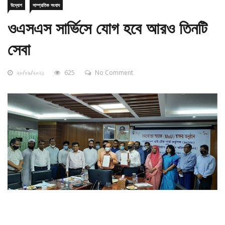
ওএসএস সার্ভিসে যোগ হবে আরও তিনটি
সেবা
২৮/০৯/২০২১
625
No Comment