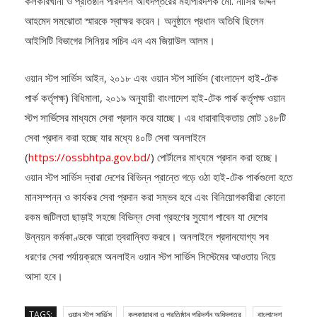
আহমেদ সমঝোতা স্মারকে স্বাক্ষর করেন। অনুষ্ঠানে প্রধান অতিথি ছিলেন
আইসিটি বিভাগের সিনিয়র সচিব এন এম জিয়াউল আলম।
ওয়ান স্টপ সার্ভিস আইন, ২০১৮ এবং ওয়ান স্টপ সার্ভিস (বাংলাদেশ হাই-টেক
পার্ক কর্তৃপক্ষ) বিধিমালা, ২০১৯ অনুযায়ী বাংলাদেশ হাই-টেক পার্ক কর্তৃপক্ষ ওয়ান
স্টপ সার্ভিসের মাধ্যমে সেবা প্রদান করে যাচ্ছে। এর ধারাবাহিকতায় মোট ১৪৮টি
সেবা প্রদান করা হচ্ছে যার মধ্যে ৪০টি সেবা অনলাইনে
(
https://ossbhtpa.gov.bd/
) পোর্টালের মাধ্যমে প্রদান করা হচ্ছে।
ওয়ান স্টপ সার্ভিস দ্বারা দেশের বিভিন্ন প্রান্তে গড়ে ওঠা হাই-টেক পার্কগুলো হতে
মানসম্পন্ন ও কার্যকর সেবা প্রদান করা সম্ভব হবে এবং বিনিয়োগকারীরা কোনো
রকম জটিলতা ছাড়াই সহজে বিভিন্ন সেবা গ্রহণের সুযোগ পাবেন যা দেশের
উন্নয়ন কর্মকাণ্ডকে আরো ত্বরান্বিত করবে। অনলাইনে প্রদানযোগ্য সব
ধরণের সেবা পর্যায়ক্রমে অনলাইন ওয়ান স্টপ সার্ভিস সিস্টেমের আওতায় নিয়ে
আসা হবে।
TAGS:
ওয়ান স্টপ সার্ভিস
কলকারাখনা ও প্রতিষ্ঠান পরিদর্শন অধিদপ্তর
বাংলাদেশ