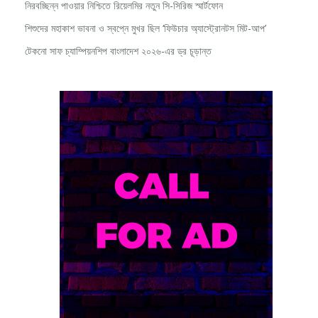
শিশুদের মহাকাশ ভাবনা ও স্বপ্নে মুখর ছিল ‘ফিউচার অ্যাস্ট্রোনটস মিট-আপ’
টেকনো সাফ চ্যাম্পিয়নশিপ বাংলাদেশ ২০২৬-এর ড্র চূড়ান্ত