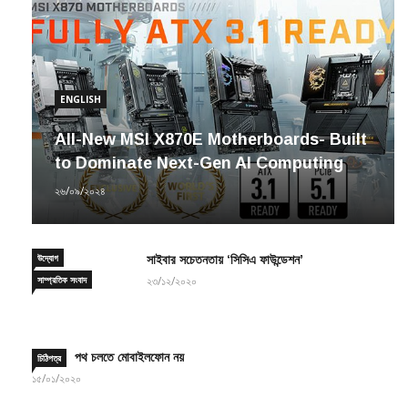
ENGLISH
All-New MSI X870E Motherboards- Built
to Dominate Next-Gen AI Computing
২৬/০৯/২০২৪
উদ্যোগ
সাইবার সচেতনতায় ‘সিসিএ ফাউন্ডেশন’
সাম্প্রতিক সংবাদ
২৩/১২/২০২০
পথ চলতে মোবাইলফোন নয়
চিঠিপত্র
১৫/০১/২০২০
TEAMGROUP to Hold 2021
ENGLISH
উদ্যোগ