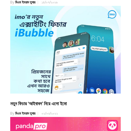
নতুন ফিচার ‘আইবাবল’ নিয়ে এলো ইমো
By
বিএম ইমরাদ তুষার
০২/০৩/২০২২