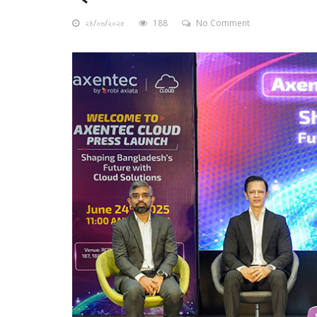
২৪/০৬/২০২৫
188
No Comment