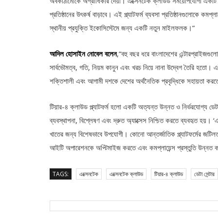
অবকাঠামোকে অগ্রাধিকার দেয়া। এক্সেনটেক ক্লাউড সময়োপযোগী একটি উদ
প্রতিষ্ঠানের উৎকর্ষ বাড়াবে। এই প্ল্যাটফর্ম ব্যবসা প্রতিষ্ঠানগুলোকে ক
স্থানীয় প্রযুক্তি ইকোসিস্টেমে জন্য একটি নতুন মাইলফলক।”
আদিল হোসাইন নোবেল বলেন
,“বহু বছর ধরে বাংলাদেশের এন্টারপ্রাইজগুল
সার্বভৌমত্ব, গতি, নিয়ম কানুন এবং খরচ নিয়ে নানা উদ্বেগ তৈরি হতো। 
শক্তিশালী এবং আগামী দশকে দেশের অর্থনৈতিক প্রবৃদ্ধিকে সহায়তা কর
টিয়ার-৪ ক্লাউড প্ল্যাটফর্ম হলো একটি অত্যন্ত উন্নত ও নির্ভরযোগ্য ডেটা 
ব্যবস্থাপনা, বিশ্লেষণ এবং দ্রুত অ্যাক্সেস নিশ্চিত করতে ব্যবহৃত হয়। ‘এক
খাতের জন্য বিশেষভাবে উপযোগী। কোনো আন্তর্জাতিক প্ল্যাটফর্মের জটিলতা ছা
আইটি অপারেশনকে অপ্টিমাইজ করতে এবং কমপ্লায়েন্স প্রস্তুতি উন্নত 
TAGS:
এক্সেনটেক
এক্সেনটেক ক্লাউড
টিয়ার-৪ ক্লাউড
ডেটা সেন্টার