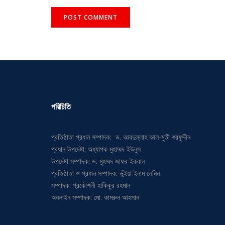
পরিচিতি
প্রতিষ্ঠাতা প্রধান সম্পাদক: ড. আবদুল্লাহ আল-মুতী শরফুদ্দীন
প্রধান উপদেষ্টা: অধ্যাপক মুহাম্মদ ইউনুস
উপদেষ্টা সম্পাদক: ড. মুহম্মদ জাফর ইকবাল
প্রতিষ্ঠাতা ও প্রধান সম্পাদক: ভূঁইয়া ইনাম লেনিন
সম্পাদক: প্রকৌশলী হাকিকুর রহমান
অনলাইন সম্পাদক: মো. কামরুল আহসান