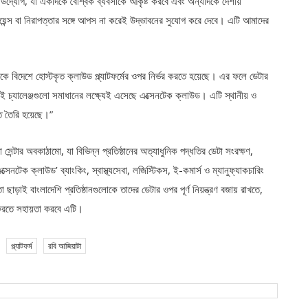
্যোগ, যা একদিকে বৈশ্বিক ব্যবসাকে আকৃষ্ট করবে এবং অন্যদিকে দেশীয়
মপ্লায়েন্স বা নিরাপত্তার সঙ্গে আপস না করেই উদ্ভাবনের সুযোগ করে দেবে। এটি আমাদের
োকে বিদেশে হোস্টকৃত ক্লাউড প্ল্যাটফর্মের ওপর নির্ভর করতে হয়েছে। এর ফলে ডেটার
এই চ্যালেঞ্জগুলো সমাধানের লক্ষ্যেই এসেছে এক্সেনটেক ক্লাউড। এটি স্থানীয় ও
তে তৈরি হয়েছে।”
সেন্টার অবকাঠামো, যা বিভিন্ন প্রতিষ্ঠানের অত্যাধুনিক পদ্ধতির ডেটা সংরক্ষণ,
্সেনটেক ক্লাউড’ ব্যাংকিং, স্বাস্থ্যসেবা, লজিস্টিকস, ই-কমার্স ও ম্যানুফ্যাকচারিং
ড়াই বাংলাদেশি প্রতিষ্ঠানগুলোকে তাদের ডেটার ওপর পূর্ণ নিয়ন্ত্রণ বজায় রাখতে,
করতে সহায়তা করবে এটি।
প্ল্যাটফর্ম
রবি আজিয়াটা