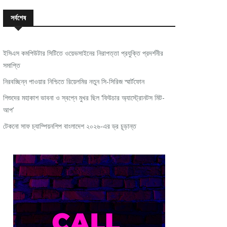
সর্বশেষ
ইসিএস কমপিউটার সিটিতে ওয়েভসাইনের নিরাপত্তা প্রযুক্তি প্রদর্শনীর
সমাপ্তি
নিরবচ্ছিন্ন পাওয়ার নিশ্চিতে রিয়েলমির নতুন সি-সিরিজ স্মার্টফোন
শিশুদের মহাকাশ ভাবনা ও স্বপ্নে মুখর ছিল ‘ফিউচার অ্যাস্ট্রোনটস মিট-
আপ’
টেকনো সাফ চ্যাম্পিয়নশিপ বাংলাদেশ ২০২৬-এর ড্র চূড়ান্ত