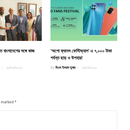
‘অপো ফ্যানস ফেস্টিভ্যাল’ এ ৭,০০০ টাকা
তে বাংলাদেশের সঙ্গে কাজ
পর্যন্ত ছাড় ও উপহার!
By
বিএম ইমরাদ তুষার
১২/১১/২০২০
র
২৮/০৩/২০২২
re marked
*