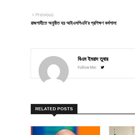
Post
Previous
Previous
post:
রাজশাহীতে অনুষ্ঠিত হয় আইএসপিএবি’র প্রশিক্ষণ কর্মশালা
navigation
বিএম ইমরাদ তুষার
Follow Me:
RELATED POSTS