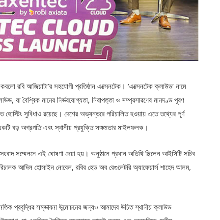
 চালু করলো রবি আজিয়াটা’র সহযোগী প্রতিষ্ঠান এক্সেনটেক। ‘এক্সেনটেক ক্লাউড’ নামে
 ক্লাউড, যা বৈশ্বিক মানের নির্ভরযোগ্যতা, নিরাপত্তা ও সম্প্রসারণের মানদণ্ড পূরণ
 হোস্টিং সুবিধাও রয়েছে। দেশের অভ্যন্তরে পরিচালিত হওয়ায় এতে তথ্যের পূর্ণ
য একটি বড় অগ্রগতি এবং স্থানীয় প্রযুক্তি সক্ষমতার মাইলফলক।
 সংবাদ সম্মেলনে এই ঘোষণা দেয়া হয়। অনুষ্ঠানে প্রধান অতিথি ছিলেন আইসিটি সচিব
পরিচালক আদিল হোসাইন নোবেল, রবির হেড অব রেগুলেটরি অ্যাফেয়ার্স শাহেদ আলম,
র্থনৈতিক প্রবৃদ্ধির সম্ভাবনা উন্মোচনের জন্যও আমাদের উচিত স্থানীয় ক্লাউড