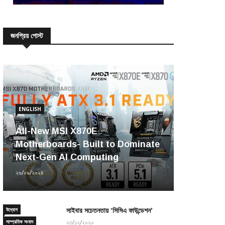
জনপ্রিয় পোস্ট
ENGLISH
All-New MSI X870E
Motherboards- Built to Dominate
Next-Gen AI Computing
২৬/০৯/২০২৪
উদ্যোগ
সাইবার সচেতনতায় ‘সিসিএ ফাউন্ডেশন’
সাম্প্রতিক সংবাদ
২৩/১২/২০২০