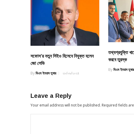
তথ্যপ্রযুক্তি খা
সফোস’র নতুন সিইও হিসেবে নিযুক্ত হলেন
করবে তুরস্ক
জো লেভি
By
বিএম ইমরাদ তুষা
By
বিএম ইমরাদ তুষার
২৮/০৬/২০২৪
Leave a Reply
Your email address will not be published.
Required fields a