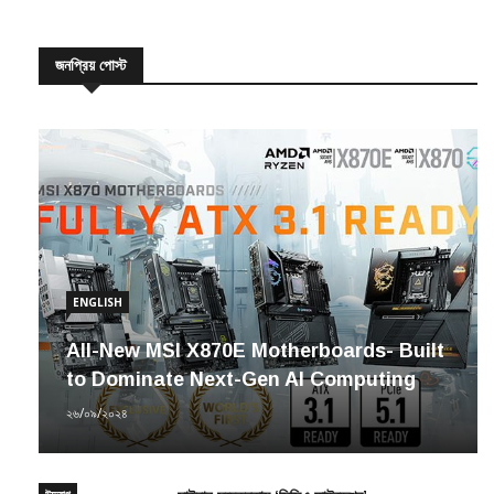
জনপ্রিয় পোস্ট
ENGLISH
All-New MSI X870E Motherboards- Built
to Dominate Next-Gen AI Computing
২৬/০৯/২০২৪
উদ্যোগ
সাইবার সচেতনতায় ‘সিসিএ ফাউন্ডেশন’