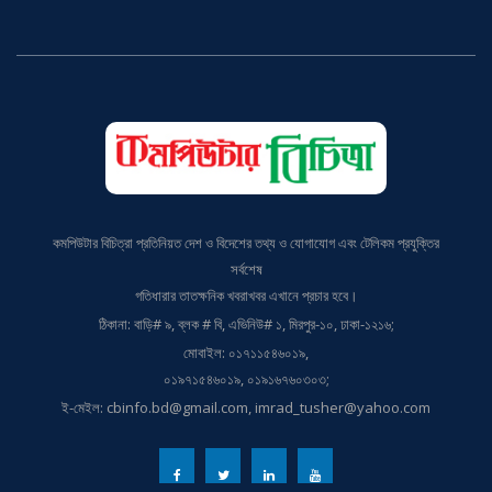
কমপিউটার বিচিত্রা প্রতিনিয়ত দেশ ও বিদেশের তথ্য ও যোগাযোগ এবং টেলিকম প্রযুক্তির
সর্বশেষ
গতিধারার তাতক্ষনিক খবরাখবর এখানে প্রচার হবে।
ঠিকানা: বাড়ি# ৯, ব্লক # বি, এভিনিউ# ১, মিরপুর-১০, ঢাকা-১২১৬;
মোবাইল: ০১৭১১৫৪৬০১৯,
০১৯৭১৫৪৬০১৯, ০১৯১৬৭৬০৩০৩;
ই-মেইল: cbinfo.bd@gmail.com, imrad_tusher@yahoo.com