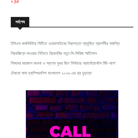
সর্বশেষ
ইসিএস কমপিউটার সিটিতে ওয়েভসাইনের নিরাপত্তা প্রযুক্তি প্রদর্শনীর সমাপ্তি
নিরবচ্ছিন্ন পাওয়ার নিশ্চিতে রিয়েলমির নতুন সি-সিরিজ স্মার্টফোন
শিশুদের মহাকাশ ভাবনা ও স্বপ্নে মুখর ছিল ‘ফিউচার অ্যাস্ট্রোনটস মিট-আপ’
টেকনো সাফ চ্যাম্পিয়নশিপ বাংলাদেশ ২০২৬-এর ড্র চূড়ান্ত