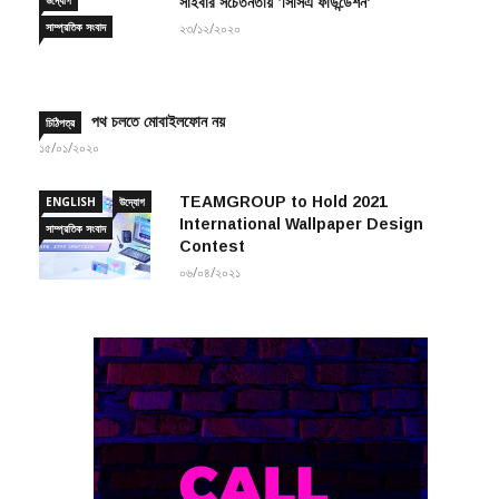
সাম্প্রতিক সংবাদ
২৩/১২/২০২০
পথ চলতে মোবাইলফোন নয়
চিঠিপত্র
১৫/০১/২০২০
TEAMGROUP to Hold 2021
ENGLISH
উদ্যোগ
International Wallpaper Design
সাম্প্রতিক সংবাদ
Contest
০৬/০৪/২০২১