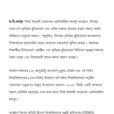
ক.বি.ডেস্ক:
শিক্ষা উপদেষ্টা অধ্যাপক ওয়াহিদউদ্দিন মাহমুদ বলেছেন, বিশ্বের
যেসব দেশ কৃত্রিম বুদ্ধিমত্তা এবং ডেটার যথাযথ ব্যবহার করতে পারবে; তারাই
ভবিষ্যতে নেতৃত্বে থাকবে। প্রযুক্তি, বিশেষত কৃত্রিম বুদ্ধিমত্তা বাংলাদেশের
শিক্ষাখাতকে রূপান্তরিত করতে অত্যন্ত গুরুত্বপূর্ণ ভূমিকা রাখছে। আমাদের
শিক্ষার্থীরা ইতিমধ্যেই রোবটিক্স এবং কৃত্রিম বুদ্ধিমত্তা ভিত্তিক প্রকল্পে সাফল্য
অর্জন করছে এবং বিশ্বব্যাপী তাদের দক্ষতা প্রমাণ করেছে।
গতকাল মঙ্গলবার (২৮ জানুয়ারি) বাংলাদেশ ব্র্যান্ড ফোরাম এবং নর্থ সাউথ
বিশ্ববিদ্যালয়ের (এনএসইউ) উদ্যোগে নর্থ সাউথ বিশ্ববিদ্যালয়ে অনুষ্ঠিত
‘ন্যাশনাল এডুকেশন অ্যান্ড ইনোভেশন ডায়লগ- ২০২৫’ শীর্ষক একটি সম্মেলনে
প্রধান অতিথির বক্তৃতায় এসব কথা বলেন শিক্ষা উপদেষ্টা অধ্যাপক ওয়াহিদউদ্দিন
মাহমুদ।
অনুষ্ঠানে বিশেষ অতিথি ছিলেন বিশ্ববিদ্যালয় মঞ্জুরী কমিশনের (ইউজিসি)