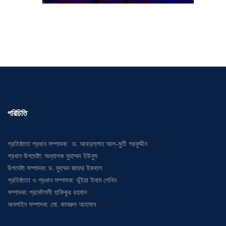
পরিচিতি
প্রতিষ্ঠাতা প্রধান সম্পাদক: ড. আবদুল্লাহ আল-মুতী শরফুদ্দীন
প্রধান উপদেষ্টা: অধ্যাপক মুহাম্মদ ইউনুস
উপদেষ্টা সম্পাদক: ড. মুহম্মদ জাফর ইকবাল
প্রতিষ্ঠাতা ও প্রধান সম্পাদক: ভূঁইয়া ইনাম লেনিন
সম্পাদক: প্রকৌশলী হাকিকুর রহমান
অনলাইন সম্পাদক: মো. কামরুল আহসান