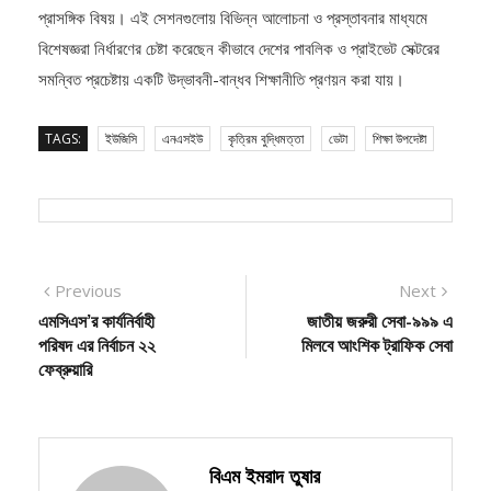
বিশেষজ্ঞরা নির্ধারণের চেষ্টা করেছেন কীভাবে দেশের পাবলিক ও প্রাইভেট সেক্টরের
সমন্বিত প্রচেষ্টায় একটি উদ্ভাবনী-বান্ধব শিক্ষানীতি প্রণয়ন করা যায়।
TAGS:
ইউজিসি
এনএসইউ
কৃত্রিম বুদ্ধিমত্তা
ডেটা
শিক্ষা উপদেষ্টা
Post
Previous
Next
Previous
Next
post:
post:
এমসিএস’র কার্যনির্বাহী
জাতীয় জরুরী সেবা-৯৯৯ এ
navigation
পরিষদ এর নির্বাচন ২২
মিলবে আংশিক ট্রাফিক সেবা
ফেব্রুয়ারি
বিএম ইমরাদ তুষার
Follow Me: