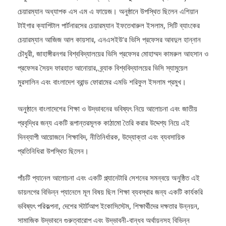
চেয়ারম্যান অধ্যাপক এস এম এ ফায়েজ। অনুষ্ঠানে উপস্থিত ছিলেন এশিয়ান
টাইগার ক্যাপিটাল পার্টনারসের চেয়ারম্যান ইফতেখারুল ইসলাম, সিটি ব্যাংকের
চেয়ারম্যান আজিজ আল কায়সার, এনএসইউ’র ভিসি প্রফেসর আবদুল হান্নান
চৌধুরী, জাহাঙ্গীরনগর বিশ্ববিদ্যালয়ের ভিসি প্রফেসর মোহাম্মদ কামরুল আহসান ও
প্রফেসর সৈয়দ ফারহাত আনোয়ার, ব্র্যাক বিশ্ববিদ্যালয়ের ভিসি স্যামুয়েল
মুরসালিন এবং বাংলাদেশ ব্রান্ড ফোরামের এমডি শরিফুল ইসলাম প্রমুখ।
অনুষ্ঠানে বাংলাদেশের শিক্ষা ও উদ্ভাবনের ভবিষ্যৎ নিয়ে আলোচনা এবং জাতীয়
প্রবৃদ্ধির জন্য একটি রূপান্তরমূলক কাঠামো তৈরি করার উদ্দেশ্য নিয়ে এই
দিনব্যাপী আয়োজনে শিক্ষাবিদ, নীতিনির্ধারক, উদ্যোক্তা এবং ব্যবসায়িক
প্রতিনিধিরা উপস্থিত ছিলেন।
পাঁচটি প্যানেল আলোচনা এবং একটি প্ল্যানেটারি সেশনের সমন্বয়ে অনুষ্ঠিত এই
ডায়লগের বিভিন্ন প্যানেলে মূল বিষয় ছিল শিক্ষা ব্যবস্থার জন্য একটি কার্যকরি
ভবিষ্যৎ পরিকল্পনা, দেশের স্টার্টআপ ইকোসিস্টেম, শিক্ষার্থীদের দক্ষতার উন্নয়ন,
সামাজিক উদ্ভাবনে গুরুত্বারোপ এবং উদ্ভাবনী-বান্ধব অর্থায়নসহ বিভিন্ন
প্রাসঙ্গিক বিষয়। এই সেশনগুলোয় বিভিন্ন আলোচনা ও প্রস্তাবনার মাধ্যমে