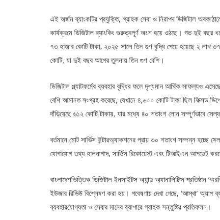
এই অর্জন ব্যাংকটির প্রযুক্তি, গ্রাহক সেবা ও নিরাপদ ডিজিটাল অবকাঠাম
কার্যক্রমে ডিজিটাল ব্যাংকিং গুরুত্বপূর্ণ অংশ হয়ে ওঠছে। গত দুই বছর 
৭৩ হাজার কোটি টাকা, ২০২৫ সালে তিন গুণ বৃদ্ধি পেয়ে হয়েছে ২ লাখ ৩৭
কোটি, যা দুই বছর আগের তুলনায় তিন গুণ বেশি।
ডিজিটাল প্ল্যাটফর্মের ব্যবহার বৃদ্ধির ফলে দৃশ্যমান আর্থিক সাফল্যও এস
বেশি আমানত সংগ্রহ করেছে, যেখানে ৪,৬০০ কোটি টাকা ছিল ফিক্সড ডিপ
দাঁড়িয়েছে ৬১২ কোটি টাকায়, যার মধ্যে ৪০ শতাংশ লোন সম্পূর্ণভাবে সেল্
বর্তমানে মোট সার্ভিস ইন্টারঅ্যাকশনের প্রায় ৩০ শতাংশ সম্পন্ন হচ্ছে স
যোগাযোগ তথ্য হালনাগাদ, সার্ভিস রিকোয়েস্ট এবং টিআইএন আপডেট করতে
বাংলাদেশভিত্তিক ডিজিটাল ইনসাইটস অ্যান্ড অ্যানালিটিক্স প্রতিষ্ঠান ‘অ
ইউজার রিভিউ বিশ্লেষণ করা হয়। গবেষণায় দেখা গেছে, ‘আস্থা’ অ্যাপ ব্
ব্যবহারযোগ্যতা ও সেবার মানের ব্যাপারে গ্রাহক সন্তুষ্টির প্রতিফলন।