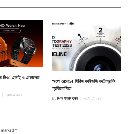
য়াচ নিও: এআই ও এমোলেড
অপো রেনো১৫ সিরিজ ফাইভজি ফটোগ্রাফি
প্রতিযোগিতা
র
২৪/১১/২০২৫
By
বিএম ইমরাদ তুষার
০৫/০২/২০২৬
re marked
*