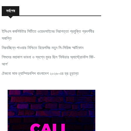
সর্বশেষ
ইসিএস কমপিউটার সিটিতে ওয়েভসাইনের নিরাপত্তা প্রযুক্তি প্রদর্শনীর
সমাপ্তি
নিরবচ্ছিন্ন পাওয়ার নিশ্চিতে রিয়েলমির নতুন সি-সিরিজ স্মার্টফোন
শিশুদের মহাকাশ ভাবনা ও স্বপ্নে মুখর ছিল ‘ফিউচার অ্যাস্ট্রোনটস মিট-
আপ’
টেকনো সাফ চ্যাম্পিয়নশিপ বাংলাদেশ ২০২৬-এর ড্র চূড়ান্ত