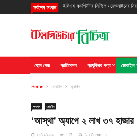
নিরবচ্ছিন্ন পাওয়ার নিশ্চিতে রিয়েলমির নতুন সি
সর্বশেষ সংবাদ
হোম পেজ
প্রতিবেদন
প্রযুক্রির পণ্য
মোবাইল
Home
মোবাইল
অ্যাপস
অ্যাপস
মোবাইল
‘আস্থা’ অ্যাপে ২ লাখ ৩৭ হাজার
২৬/০২/২০২৬
117
No Comment