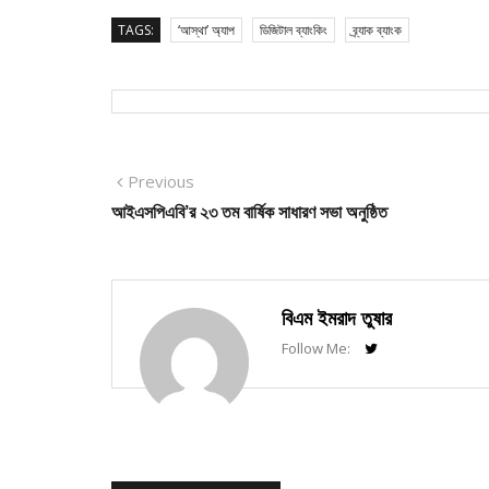
TAGS:
‘আস্থা’ অ্যাপ
ডিজিটাল ব্যাংকিং
ব্র্যাক ব্যাংক
Post
Previous
Previous
post:
আইএসপিএবি’র ২৩ তম বার্ষিক সাধারণ সভা অনুষ্ঠিত
navigation
বিএম ইমরাদ তুষার
Follow Me: