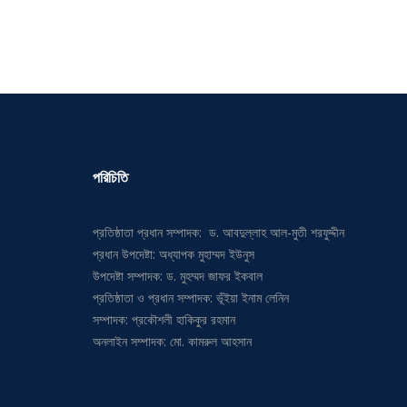
পরিচিতি
প্রতিষ্ঠাতা প্রধান সম্পাদক: ড. আবদুল্লাহ আল-মুতী শরফুদ্দীন
প্রধান উপদেষ্টা: অধ্যাপক মুহাম্মদ ইউনুস
উপদেষ্টা সম্পাদক: ড. মুহম্মদ জাফর ইকবাল
প্রতিষ্ঠাতা ও প্রধান সম্পাদক: ভূঁইয়া ইনাম লেনিন
সম্পাদক: প্রকৌশলী হাকিকুর রহমান
অনলাইন সম্পাদক: মো. কামরুল আহসান