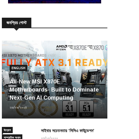
জনপ্রিয় পোস্ট
ENGLISH
All-New MSI X870E
Motherboards- Built to Dominate
Next-Gen AI Computing
২৬/০৯/২০২৪
উদ্যোগ
সাইবার সচেতনতায় ‘সিসিএ ফাউন্ডেশন’
সাম্প্রতিক সংবাদ
২৩/১২/২০২০