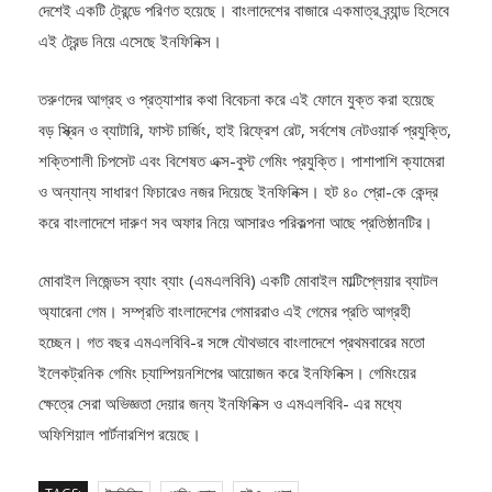
এই ট্রেন্ড নিয়ে এসেছে ইনফিনিক্স।
তরুণদের আগ্রহ ও প্রত্যাশার কথা বিবেচনা করে এই ফোনে যুক্ত করা হয়েছে
বড় স্ক্রিন ও ব্যাটারি, ফাস্ট চার্জিং, হাই রিফ্রেশ রেট, সর্বশেষ নেটওয়ার্ক প্রযুক্তি,
শক্তিশালী চিপসেট এবং বিশেষত এক্স-বুস্ট গেমিং প্রযুক্তি। পাশাপাশি ক্যামেরা
ও অন্যান্য সাধারণ ফিচারেও নজর দিয়েছে ইনফিনিক্স। হট ৪০ প্রো-কে কেন্দ্র
করে বাংলাদেশে দারুণ সব অফার নিয়ে আসারও পরিকল্পনা আছে প্রতিষ্ঠানটির।
মোবাইল লিজেন্ডস ব্যাং ব্যাং (এমএলবিবি) একটি মোবাইল মাল্টিপ্লেয়ার ব্যাটল
অ্যারেনা গেম। সম্প্রতি বাংলাদেশের গেমাররাও এই গেমের প্রতি আগ্রহী
হচ্ছেন। গত বছর এমএলবিবি-র সঙ্গে যৌথভাবে বাংলাদেশে প্রথমবারের মতো
ইলেকট্রনিক গেমিং চ্যাম্পিয়নশিপের আয়োজন করে ইনফিনিক্স। গেমিংয়ের
ক্ষেত্রে সেরা অভিজ্ঞতা দেয়ার জন্য ইনফিনিক্স ও এমএলবিবি- এর মধ্যে
অফিশিয়াল পার্টনারশিপ রয়েছে।
TAGS:
ইনফিনিক্স
গেমিং ফোন
হট ৪০ প্রো