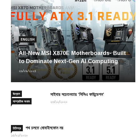
ENGLISH
All-New MSI X870E Motherboards- Built
to Dominate Next-Gen AI Computing
২৬/০৯/২০২৪
উদ্যোগ
সাইবার সচেতনতায় ‘সিসিএ ফাউন্ডেশন’
সাম্প্রতিক সংবাদ
২৩/১২/২০২০
পথ চলতে মোবাইলফোন নয়
চিঠিপত্র
১৫/০১/২০২০