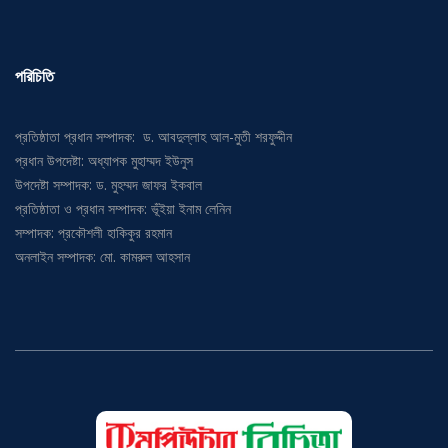
পরিচিতি
প্রতিষ্ঠাতা প্রধান সম্পাদক: ড. আবদুল্লাহ আল-মুতী শরফুদ্দীন
প্রধান উপদেষ্টা: অধ্যাপক মুহাম্মদ ইউনুস
উপদেষ্টা সম্পাদক: ড. মুহম্মদ জাফর ইকবাল
প্রতিষ্ঠাতা ও প্রধান সম্পাদক: ভূঁইয়া ইনাম লেনিন
সম্পাদক: প্রকৌশলী হাকিকুর রহমান
অনলাইন সম্পাদক: মো. কামরুল আহসান