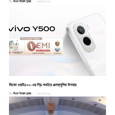
ভিভো ওয়াই৫০০-এর প্রি-অর্ডারে এক্সক্লুসিভ উপহার
By
বিএম ইমরাদ তুষার
১৩/০৭/২০২৬