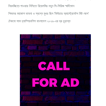
নিরবচ্ছিন্ন পাওয়ার নিশ্চিতে রিয়েলমির নতুন সি-সিরিজ স্মার্টফোন
শিশুদের মহাকাশ ভাবনা ও স্বপ্নে মুখর ছিল ‘ফিউচার অ্যাস্ট্রোনটস মিট-আপ’
টেকনো সাফ চ্যাম্পিয়নশিপ বাংলাদেশ ২০২৬-এর ড্র চূড়ান্ত