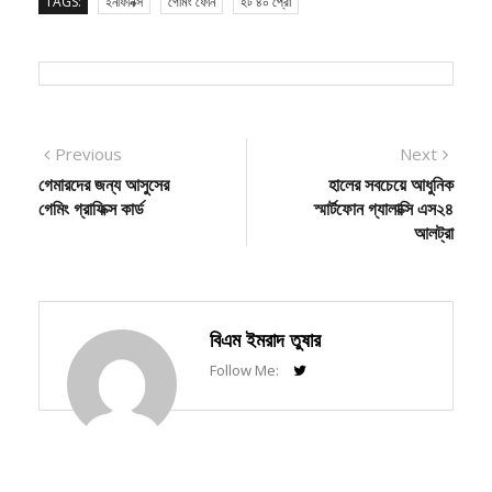
Post
Previous
Next
Previous
Next
post:
post:
গেমারদের জন্য আসুসের
হালের সবচেয়ে আধুনিক
navigation
গেমিং গ্রাফিক্স কার্ড
স্মার্টফোন গ্যালাক্সি এস২৪
আলট্রা
বিএম ইমরাদ তুষার
Follow Me: