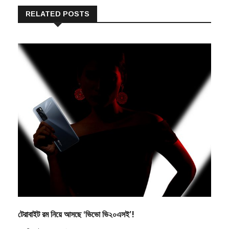
RELATED POSTS
টেরাবাইট রম নিয়ে আসছে ‘ভিভো ভি২০এসই’!
By
বিএম ইমরাদ তুষার
০৩/১১/২০২০