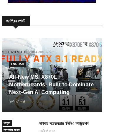
জনপ্রিয় পোস্ট
ENGLISH
All-New MSI X870E
Motherboards- Built to Dominate
Next-Gen AI Computing
২৬/০৯/২০২৪
উদ্যোগ
সাইবার সচেতনতায় ‘সিসিএ ফাউন্ডেশন’
সাম্প্রতিক সংবাদ
২৩/১২/২০২০