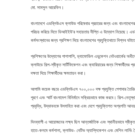
মো. সামসুল আরেফিন।
বাংলাদেশে এডব্লিউএস ক্লাউড পরিষেবার প্রচারের জন্য এবং বাংলাদেশের 
পরিচয় করিয়ে দিতে ডিআইইউ’র সহায়তায় দীপ্তি এ উদ্যোগ নিয়েছে। এডব
কর্মসংস্থানের জন্য প্রশিক্ষণ দিয়ে বাংলাদেশের প্রযুক্তিখাতে বিপ্লব ঘটাত
প্রশিক্ষণের উদ্যোগের পাশাপাশি, ড্যাফোডিল এডুকেশন নেটওয়ার্কের অধীনে
ক্লাউডে শিল্প-স্বীকৃত সার্টিফিকেশন এবং ক্যারিয়ারের জন্য শিক্ষার্থীদের
দক্ষতা দিয়ে শিক্ষার্থীদের ক্ষমতায়ন করা।
আগামি কয়েক বছরে এডব্লিউএস ৭০০,০০০ দক্ষ প্রযুক্তি পেশাদার তৈরির ল
পূরণে এবং স্মার্ট বাংলাদেশ বিনির্মানে সক্রিয়ভাবে কাজ করবে। শিল্প-নেতৃস্
প্রবৃদ্ধি, উদ্ভাবনকে উৎসাহিত করা এবং দেশে প্রযুক্তিগত অগ্রগতি আ
দিনব্যাপী এ আয়োজনের লক্ষ্য ছিল আন্তর্জাতিক এবং স্থানীয়ভাবে স্বীকৃত
হাতে-কলমে কর্মশালা, ক্লাউড- নেটিভ অ্যাপ্লিকেশন এবং মেশিন লার্নিং তৈর