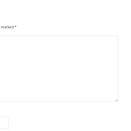
re marked
*