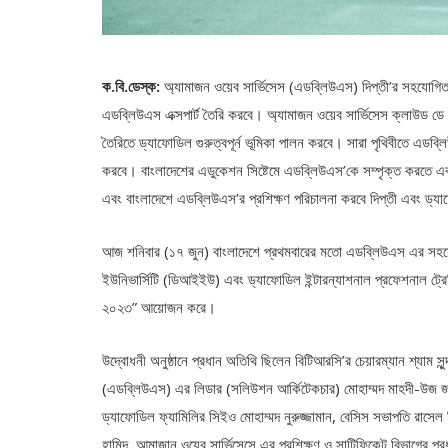
ক.বি.ডেস্ক:
অ্যামাজন ওয়েব সার্ভিসেস (এডব্লিউএস) দিপ্তী’র সহযোগিতায়
এডব্লিউএস এক্সপার্ট তৈরি করবে। অ্যামাজন ওয়েব সার্ভিসেস ক্লাউড ডে 
তৈরিতে ড্যাফোডিল গুরুত্বপূর্ন ভূমিকা পালন করবে। সারা পৃথিবীতে এডব
করবে। বাংলাদেশের এডুকেশন সিষ্টেমে এডব্লিউএস’কে সম্পৃক্ত করতে এব
এবং বাংলাদেশে এডব্লিউএস’র প্রশিক্ষণ পরিচালনা করবে দিপ্তী এবং ড্য
আজ শনিবার (১৭ জুন) বাংলাদেশে প্রথমবারের মতো এডব্লিউএস এর সহযোগি
ইউনিভার্সিটি (ডিআইইউ) এবং ড্যাফোডিল ইন্টারন্যাশনাল প্রফেশনাল ট্রে
২০২৩” আয়োজন করে।
উদ্বোধনী অনুষ্ঠানে প্রধান অতিথি ছিলেন বিটিআরসি’র চেয়ারম্যান শ্যাম সু
(এডব্লিউএস) এর লিডার (সলিউশন আর্কিটেকচার) মোহাম্মদ মাহদী-উজ জামান
ড্যাফোডিল ফ্যামিলির সিইও মোহাম্মদ নুরুজ্জামান, বেসিস সভাপতি রাসেল
হামিদ, আমাজান ওয়েব সার্ভিসেসে এর প্রশিক্ষণ ও সাটিফিকেট বিভাগের প