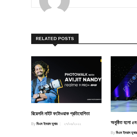
RELATED POSTS
রিয়েলমি নাইট ফটোওয়াক প্রতিযোগিতা
অনুষ্ঠিত হলো ৫ম
By
বিএম ইমরাদ তুষার
২৭/০৬/২০২২
By
বিএম ইমরাদ তুষা