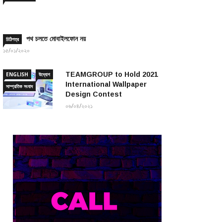
পথ চলতে মোবাইলফোন নয়
চিঠিপত্র
১৫/০১/২০২০
TEAMGROUP to Hold 2021
ENGLISH
উদ্যোগ
International Wallpaper
সাম্প্রতিক সংবাদ
Design Contest
০৬/০৪/২০২১