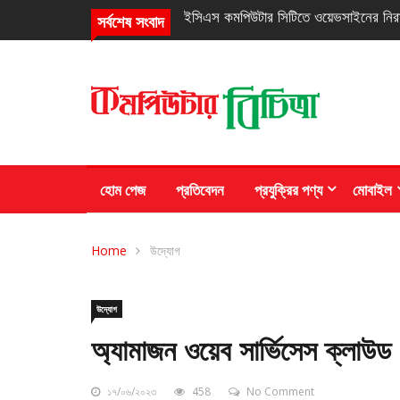
নিরবচ্ছিন্ন পাওয়ার নিশ্চিতে রিয়েলমির নতুন সি
সর্বশেষ সংবাদ
হোম পেজ
প্রতিবেদন
প্রযুক্রির পণ্য
মোবাইল
Home
উদ্যোগ
উদ্যোগ
অ্যামাজন ওয়েব সার্ভিসেস ক্লাউ
১৭/০৬/২০২৩
458
No Comment