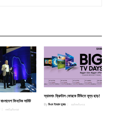
স্যামসাং ক্রিস্টাল ফোরকে টিভিতে মূল্য ছাড়!
 বাংলাদেশ ফিনটেক সামিট
By
বিএম ইমরাদ তুষার
২৫/০৮/২০২২
র
০৮/১১/২০২৫