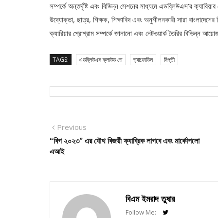
সম্পর্কে অন্তর্দৃষ্টি এবং বিভিন্ন সেশনের মাধ্যমে এডব্লিউএস’র ক্যারিয়া
উদ্যোক্তা, ছাত্র, শিক্ষক, শিক্ষাবিদ এবং অনুশীলনকারী সারা বাংলাদেশ
ক্যারিয়ার প্রোগ্রাম সম্পর্কে জানানো এবং নেটওয়ার্ক তৈরির বিভিন্ন আয়
TAGS:
এডব্লিউএস ক্লাউড ডে
ড্যাফোডিল
দিপ্তী
Post
Previous
Previous
post:
“বিগ ২০২৩” এর যৌথ বিজয়ী ফ্যাব্রিক লাগবে এবং মার্কোপলো
navigation
এআই
বিএম ইমরাদ তুষার
Follow Me: