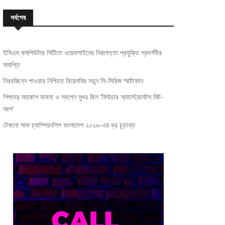
সর্বশেষ
ইসিএস কমপিউটার সিটিতে ওয়েভসাইনের নিরাপত্তা প্রযুক্তি প্রদর্শনীর
সমাপ্তি
নিরবচ্ছিন্ন পাওয়ার নিশ্চিতে রিয়েলমির নতুন সি-সিরিজ স্মার্টফোন
শিশুদের মহাকাশ ভাবনা ও স্বপ্নে মুখর ছিল ‘ফিউচার অ্যাস্ট্রোনটস মিট-
আপ’
টেকনো সাফ চ্যাম্পিয়নশিপ বাংলাদেশ ২০২৬-এর ড্র চূড়ান্ত