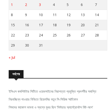
8
9
10
11
12
13
14
15
16
17
18
19
20
21
22
23
24
25
26
27
28
29
30
31
« Jul
সর্বশেষ
ইসিএস কমপিউটার সিটিতে ওয়েভসাইনের নিরাপত্তা প্রযুক্তি প্রদর্শনীর সমাপ্তি
নিরবচ্ছিন্ন পাওয়ার নিশ্চিতে রিয়েলমির নতুন সি-সিরিজ স্মার্টফোন
শিশুদের মহাকাশ ভাবনা ও স্বপ্নে মুখর ছিল ‘ফিউচার অ্যাস্ট্রোনটস মিট-আপ’
টেকনো সাফ চ্যাম্পিয়নশিপ বাংলাদেশ ২০২৬-এর ড্র চূড়ান্ত