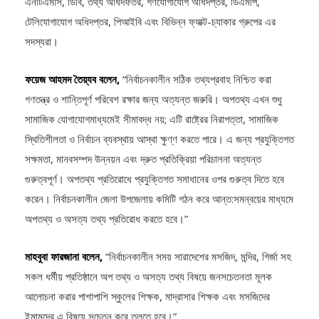
টেলিযোগাযোগ অধিদপ্তর, পিআইবি এবং বিভিন্ন ফ্যাক্ট-চ্যাকার গ্রুপের এর
সদস্যরা।
ফয়েজ আহমদ তৈয়্যব বলেন,
“নির্বাচনকালীন সঠিক তথ্যপ্রবাহ নিশ্চিত করা
গণতন্ত্র ও শান্তিপূর্ণ পরিবেশ রক্ষার জন্য অত্যন্ত জরুরি। অপতথ্য এখন শুধু
সামাজিক যোগাযোগমাধ্যমেই সীমাবদ্ধ নয়; এটি রাষ্ট্রের নিরাপত্তা, সামাজিক
স্থিতিশীলতা ও নির্বাচন ব্যবস্থায় আস্থা ক্ষুণ্ণ করতে পারে। এ জন্য প্রযুক্তিগত
সক্ষমতা, মানবসম্পদ উন্নয়ন এবং দ্রুত প্রতিক্রিয়া পরিচালনা অত্যন্ত
গুরুত্বপূর্ণ। অপতথ্য প্রতিরোধে প্রযুক্তিগত সমাধানের ওপর গুরুত্ব দিতে হবে
করেন। নির্বাচনকালীন জেলা উপজেলায় কমিটি গঠন করে আন্ত:সমন্বয়ের মাধ্যমে
অপতথ্য ও অসত্য তথ্য প্রতিরোধ করতে হবে।”
মাহবুবা ফারজানা বলেন,
“নির্বাচনকালীন সময় সারাদেশের মসজিদ, মন্দির, গির্জা সহ
সকল ধর্মীয় প্রতিষ্ঠানে অপ তথ্য ও অসত্য তথ্য বিষয়ে জনসচেতনতা মূলক
আলোচনা করার পাশাপাশি স্কুলের শিক্ষক, মাদ্রাসার শিক্ষক এবং মসজিদের
ইমামদের এ বিষয়ে সচেতন করে তুলতে হবে।”