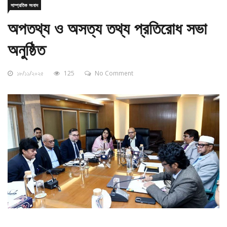
অপতথ্য ও অসত্য তথ্য প্রতিরোধ সভা
অনুষ্ঠিত
১৮/১১/২০২৫
125
No Comment