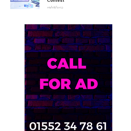
০৬/০৪/২০২১