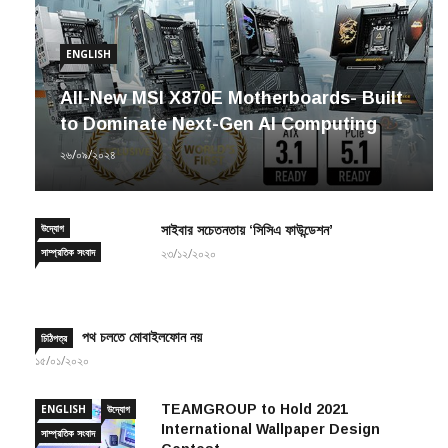
ENGLISH
All-New MSI X870E Motherboards- Built
to Dominate Next-Gen AI Computing
২৬/০৯/২০২৪
উদ্যোগ
সাইবার সচেতনতায় ‘সিসিএ ফাউন্ডেশন’
সাম্প্রতিক সংবাদ
২৩/১২/২০২০
পথ চলতে মোবাইলফোন নয়
চিঠিপত্র
১৫/০১/২০২০
TEAMGROUP to Hold 2021
ENGLISH
উদ্যোগ
International Wallpaper Design
সাম্প্রতিক সংবাদ
Contest