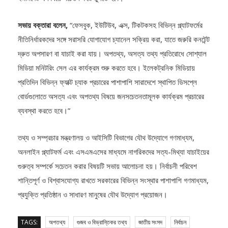
সভায় বক্তারা বলেন,
“ফেসবুক, ইউটিউব, এক্স, টিকটকসহ বিভিন্ন প্ল্যাটফর্মের
নীতিনির্ধারকদের সঙ্গে সরাসরি যোগাযোগ চ্যানেল সক্রিয় করা, যাতে জরুরি কনটেন্ট
দ্রুত অপসারণ বা যাচাই করা যায়। অপতথ্য, অসত্য তথ্য প্রতিরোধে সোশ্যাল
মিডিয়া মনিটরিং সেল এর কার্যক্রম শুরু করতে হবে। ইলেকট্রনিক মিডিয়ায়
প্রতিদিন বিভিন্ন ফ্যাক্ট চ্যাক প্রচারের পাশাপাশি সারাদেশে স্থাপিত ডিসপ্লে
বোর্ডগুলোতে অসত্য এবং অপতথ্য বিষয়ে জনসচেতনতামূলক কার্যক্রম প্রচারের
ব্যবস্থা করতে হবে।”
তথ্য ‌ও সম্প্রচার মন্ত্রণালয় ও আইসিটি বিভাগের যৌথ উদ্যোগে গণমাধ্যম,
অনলাইন প্ল্যাটফর্ম এবং এসএমএসের মাধ্যমে নাগরিকদের সত্য-মিথ্যা যাচাইয়ের
গুরুত্ব সম্পর্কে সচেতন করার বিষয়টি সভায় আলোচনা হয়। নির্বাচনী পরিবেশ
শান্তিপূর্ণ ও বিশ্বাসযোগ্য রাখতে সরকারের বিভিন্ন সংস্থার পাশাপাশি গণমাধ্যম,
প্রযুক্তি প্রতিষ্ঠান ও সাধারণ মানুষের যৌথ উদ্যোগ প্রয়োজন।
TAGS:
অপতথ্য
গুজব ও বিভ্রান্তিকর তথ্য
জাতীয় সংসদ
নির্বাচন