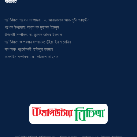
প্রতিষ্ঠাতা প্রধান সম্পাদক: ড. আবদুল্লাহ আল-মুতী শরফুদ্দীন
প্রধান উপদেষ্টা: অধ্যাপক মুহাম্মদ ইউনুস
উপদেষ্টা সম্পাদক: ড. মুহম্মদ জাফর ইকবাল
প্রতিষ্ঠাতা ও প্রধান সম্পাদক: ভূঁইয়া ইনাম লেনিন
সম্পাদক: প্রকৌশলী হাকিকুর রহমান
অনলাইন সম্পাদক: মো. কামরুল আহসান
কমপিউটার বিচিত্রা প্রতিনিয়ত দেশ ও বিদেশের তথ্য ও যোগাযোগ এবং টেলিকম প্রযুক্তির