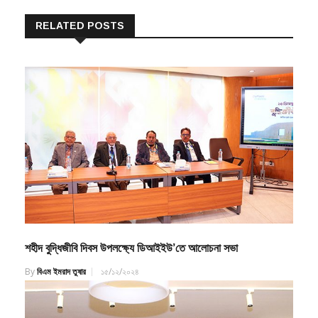
RELATED POSTS
শহীদ বুদ্ধিজীবি দিবস উপলক্ষ্যে ডিআইইউ’তে আলোচনা সভা
By
বিএম ইমরাদ তুষার
১৫/১২/২০২৪