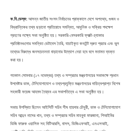
ক.বি.ডেস্ক:
আসন্ন জাতীয় সংসদ নির্বাচনের প্রাক্কালে দেশে অপতথ্য, গুজব ও
বিভ্রান্তিকর তথ্য ছড়ানো প্রতিরোধে সমন্বিত, আধুনিক ও সক্রিয় পদক্ষেপ
গ্রহণের লক্ষ্যে সভা অনুষ্ঠিত হয়। সরকারি-বেসরকারি ফ্যাক্ট-চ্যাকার
প্রতিষ্ঠানগুলোর সমন্বিত ডেটাবেস তৈরি, যাচাইকৃত কনটেন্ট দ্রুত প্রচার এবং ভুল
তথ্যের বিরুদ্ধে জনসচেতনতা বাড়ানোর উদ্যোগ নেয়া হবে বলে মতামত ব্যক্ত
করা হয়।
গতকাল সোমবার (১৭ নভেম্বর) তথ্য ও সম্প্রচার মন্ত্রণালয়ের সভাকক্ষে প্রধান
উপদেষ্টার ডাক, টেলিযোগাযোগ ও তথ্যপ্রযুক্তি মন্ত্রণালয়ের দায়িত্বপ্রাপ্ত বিশেষ
সহকারী ফয়েজ আহমদ তৈয়্যব এর সভাপতিত্বে এ সভা অনুষ্ঠিত হয়।
সভায় উপস্থিত ছিলেন আইসিটি সচিব শীষ হায়দার চৌধুরী, ডাক ও টেলিযোগাযোগ
সচিব আব্দুন নাসের খান, তথ্য ও সম্প্রচার সচিব মাহবুবা ফারজানা, পিআইবির
ডিজি ফারুক ওয়াসিফ সহ বিটিআরসি, বাসস, ডিজিএফআই, এনএসআই,
এনটিএমসি, ডিবি, তথ্য অধিদফতর, গণযোগাযোগ অধিদপ্তর, ডিএমপি,