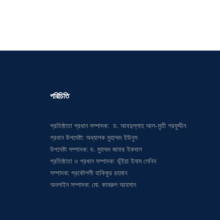
পরিচিতি
প্রতিষ্ঠাতা প্রধান সম্পাদক: ড. আবদুল্লাহ আল-মুতী শরফুদ্দীন
প্রধান উপদেষ্টা: অধ্যাপক মুহাম্মদ ইউনুস
উপদেষ্টা সম্পাদক: ড. মুহম্মদ জাফর ইকবাল
প্রতিষ্ঠাতা ও প্রধান সম্পাদক: ভূঁইয়া ইনাম লেনিন
সম্পাদক: প্রকৌশলী হাকিকুর রহমান
অনলাইন সম্পাদক: মো. কামরুল আহসান