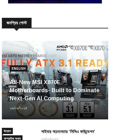
জনপ্রিয় পোস্ট
ENGLISH
All-New MSI X870E
Motherboards- Built to Dominate
Next-Gen AI Computing
২৬/০৯/২০২৪
উদ্যোগ
সাইবার সচেতনতায় ‘সিসিএ ফাউন্ডেশন’
সাম্প্রতিক সংবাদ
২৩/১২/২০২০