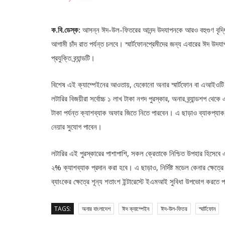
ক.বি.ডেস্ক:
আসন্ন ঈদ-উল-ফিতরের আনন্দ উদযাপনকে আরও বহুগুণ বৃদ্ধ
আগামী চাঁদ রাত পর্যন্ত চলবে। স্মার্টফোনপ্রেমীদের জন্য এবারের ঈদ 
প্রযুক্তি ব্র্যান্ডটি।
বিশেষ এই ক্যাম্পেইনের আওতায়, যেকোনো অনার স্মার্টফোন বা এআইওটি ড
লটারির বিজয়ীরা সর্বোচ্চ ১ লাখ টাকা নগদ পুরস্কার, অনার ব্র্যান্ডশপ থে
টাকা পর্যন্ত ক্যাশব্যাক অফার জিতে নিতে পারবেন। এ ছাড়াও ব্যাকপ্যাক
নেয়ার সুযোগ পাবেন।
লটারির এই পুরস্কারের পাশাপাশি, সকল ক্রেতাকে নিশ্চিত উপহার হিসেবে একটি
২% ক্যাশব্যাক প্রদান করা হবে। এ ছাড়াও, নির্দিষ্ট মডেল কেনার ক্ষেত্রে সম্
ব্যাংকের ক্ষেত্রে শূন্য শতাংশ ইন্টারেস্টে ইএমআই সুবিধা উপভোগ করতে 
TAGS:
অনার বাংলাদেশ
ঈদ ক্যাম্পেইন
ঈদ-উল-ফিতর
স্মার্টফোন