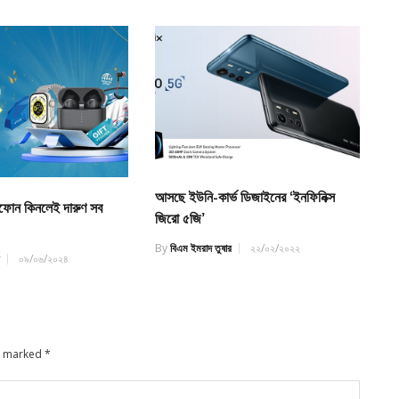
আসছে ইউনি-কার্ভ ডিজাইনের ‘ইনফিনিক্স
্টফোন কিনলেই দারুণ সব
জিরো ৫জি’
By
বিএম ইমরাদ তুষার
২২/০২/২০২২
র
০৯/০৬/২০২৪
re marked
*