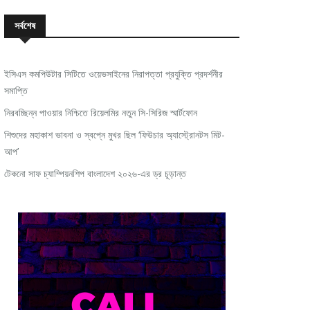
সর্বশেষ
ইসিএস কমপিউটার সিটিতে ওয়েভসাইনের নিরাপত্তা প্রযুক্তি প্রদর্শনীর
সমাপ্তি
নিরবচ্ছিন্ন পাওয়ার নিশ্চিতে রিয়েলমির নতুন সি-সিরিজ স্মার্টফোন
শিশুদের মহাকাশ ভাবনা ও স্বপ্নে মুখর ছিল ‘ফিউচার অ্যাস্ট্রোনটস মিট-
আপ’
টেকনো সাফ চ্যাম্পিয়নশিপ বাংলাদেশ ২০২৬-এর ড্র চূড়ান্ত