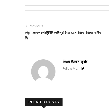
Post
Previous
Previous
post:
প্রো-লেভেল পোর্ট্রেইট ফটোগ্রাফিতে এলো ভিভো ভি৫০ ফাইভ
navigation
জি
বিএম ইমরাদ তুষার
Follow Me:
RELATED POSTS