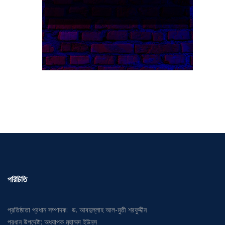
পরিচিতি
প্রতিষ্ঠাতা প্রধান সম্পাদক: ড. আবদুল্লাহ আল-মুতী শরফুদ্দীন
প্রধান উপদেষ্টা: অধ্যাপক মুহাম্মদ ইউনুস