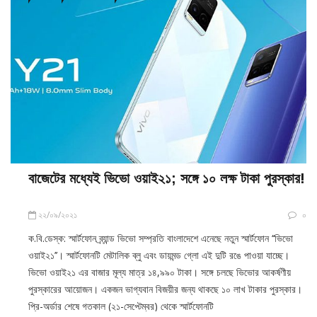
বাজেটের মধ্যেই ভিভো ওয়াই২১; সঙ্গে ১০ লক্ষ টাকা পুরস্কার!
২২/০৯/২০২১
০
ক.বি.ডেস্ক: স্মার্টফোন ব্র্যান্ড ভিভো সম্প্রতি বাংলাদেশে এনেছে নতুন স্মার্টফোন ‘‘ভিভো
ওয়াই২১’’। স্মার্টফোনটি মেটালিক ব্লু এবং ডায়মন্ড গ্লো এই দুটি রঙে পাওয়া যাচ্ছে।
ভিভো ওয়াই২১ এর বাজার মূল্য মাত্র ১৪,৯৯০ টাকা। সঙ্গে চলছে ভিভোর আকর্ষণীয়
পুরস্কারের আয়োজন। একজন ভাগ্যবান বিজয়ীর জন্য থাকছে ১০ লাখ টাকার পুরস্কার।
প্রি-অর্ডার শেষে গতকাল (২১-সেপ্টেম্বর) থেকে স্মার্টফোনটি