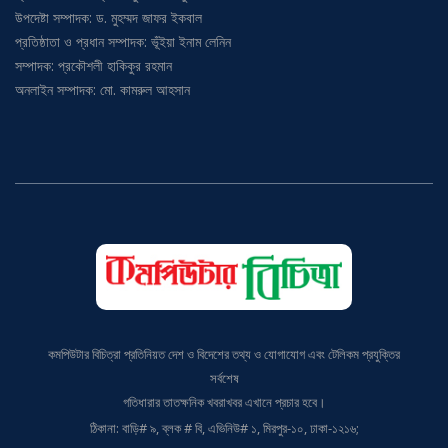
উপদেষ্টা সম্পাদক: ড. মুহম্মদ জাফর ইকবাল
প্রতিষ্ঠাতা ও প্রধান সম্পাদক: ভূঁইয়া ইনাম লেনিন
সম্পাদক: প্রকৌশলী হাকিকুর রহমান
অনলাইন সম্পাদক: মো. কামরুল আহসান
কমপিউটার বিচিত্রা প্রতিনিয়ত দেশ ও বিদেশের তথ্য ও যোগাযোগ এবং টেলিকম প্রযুক্তির
সর্বশেষ
গতিধারার তাতক্ষনিক খবরাখবর এখানে প্রচার হবে।
ঠিকানা: বাড়ি# ৯, ব্লক # বি, এভিনিউ# ১, মিরপুর-১০, ঢাকা-১২১৬;