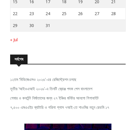
15
16
17
18
19
20
21
22
23
24
25
26
27
28
29
30
31
« Jul
সর্বশেষ
১২তম ‘বিডিজেএসও ২০২৬’-এর রেজিস্ট্রেশন চলছে
তৃতীয় ‘আইওএআই ২০২৬’-এ তিনটি ব্রোঞ্জ পদক পেল বাংলাদেশ
গেমার ও কনটেন্ট নির্মাতাদের জন্য ২৭ ইঞ্চির মনিটর আনলো গিগাবাইট
৭,৫০০ এমএএইচ ব্যাটারি ও গরিলা গ্লাস ৭আই-তে শাওমির নতুন রেডমি ১৭