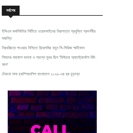
সর্বশেষ
ইসিএস কমপিউটার সিটিতে ওয়েভসাইনের নিরাপত্তা প্রযুক্তি প্রদর্শনীর
সমাপ্তি
নিরবচ্ছিন্ন পাওয়ার নিশ্চিতে রিয়েলমির নতুন সি-সিরিজ স্মার্টফোন
শিশুদের মহাকাশ ভাবনা ও স্বপ্নে মুখর ছিল ‘ফিউচার অ্যাস্ট্রোনটস মিট-
আপ’
টেকনো সাফ চ্যাম্পিয়নশিপ বাংলাদেশ ২০২৬-এর ড্র চূড়ান্ত