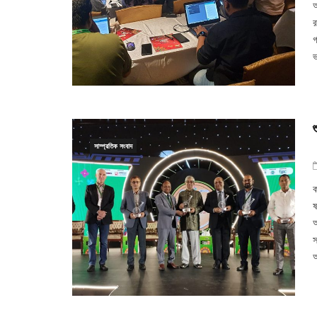
অ
র
গ
ভ
সাম্প্রতিক সংবাদ
ক
ষ
অ
স
অ