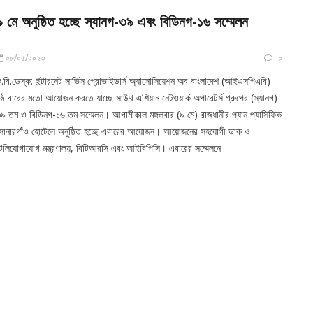
৯ মে অনুষ্ঠিত হচ্ছে স্যানগ-৩৯ এবং বিডিনগ-১৬ সম্মেলন
০৮/০৫/২০২৩
০
.বি.ডেস্ক: ইন্টারনেট সার্ভিস প্রোভাইডার্স অ্যাসোসিয়েশন অব বাংলাদেশ (আইএসপিএবি)
ষ্ঠ বারের মতো আয়োজন করতে যাচ্ছে সাউথ এশিয়ান নেটওয়ার্ক অপারেটর্স গ্রুপের (স্যানগ)
৯ তম ও বিডিনগ-১৬ তম সম্মেলন। আগামীকাল মঙ্গলবার (৯ মে) রাজধানীর প্যান প্যাসিফিক
োনারগাঁও হোটেলে অনুষ্ঠিত হচ্ছে এবারের আয়োজন। আয়োজনের সহযোগী ডাক ও
েলিযোগাযোগ মন্ত্রণালয়, বিটিআরসি এবং আইবিপিসি। এবারের সম্মেলনে