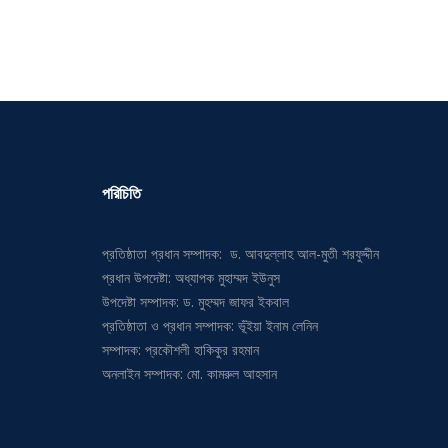
পরিচিতি
প্রতিষ্ঠাতা প্রধান সম্পাদক: ড. আবদুল্লাহ আল-মুতী শরফুদ্দীন
প্রধান উপদেষ্টা: অধ্যাপক মুহাম্মদ ইউনুস
উপদেষ্টা সম্পাদক: ড. মুহম্মদ জাফর ইকবাল
প্রতিষ্ঠাতা ও প্রধান সম্পাদক: ভূঁইয়া ইনাম লেনিন
সম্পাদক: প্রকৌশলী হাকিকুর রহমান
অনলাইন সম্পাদক: মো. কামরুল আহসান