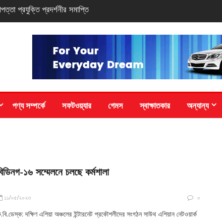
ি-সিরিজ স্মার্টফোন
পণ্য সম্পর্কে
সফটওয়্যার
গেমস
স্বাক্ষাতকার
অন্যান্য
বিডিনগ-১৬ সম্মেলনে চলছে কর্মশালা
১১/০৫/২০২৩
০
.বি.ডেস্ক: দক্ষিণ এশিয়া অঞ্চলের ইন্টারনেট প্রকৌশলীদের সংগঠন সাউথ এশিয়ান নেটওয়ার্ক