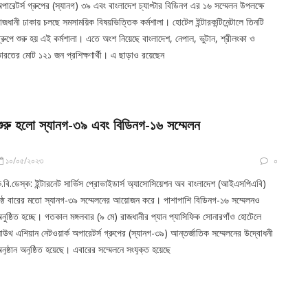
পারেটর্স গ্রুপের (স্যানগ) ৩৯ এবং বাংলাদেশ চ্যাপ্টার বিডিনগ এর ১৬ সম্মেলন উপলক্ষে
াজধানী ঢাকায় চলছে সমসাময়িক বিষয়ভিত্তিক কর্মশালা। হোটেল ইন্টারকন্টিনেন্টালে তিনটি
্রুপে শুরু হয় এই কর্মশালা। এতে অংশ নিয়েছে বাংলাদেশ, নেপাল, ভুটান, শ্রীলংকা ও
ারতের মোট ১২১ জন প্রশিক্ষণার্থী। এ ছাড়াও রয়েছেন
শুরু হলো স্যানগ-৩৯ এবং বিডিনগ-১৬ সম্মেলন
১০/০৫/২০২৩
০
.বি.ডেস্ক: ইন্টারনেট সার্ভিস প্রোভাইডার্স অ্যাসোসিয়েশন অব বাংলাদেশ (আইএসপিএবি)
ষ্ঠ বারের মতো স্যানগ-৩৯ সম্মেলনের আয়োজন করে। পাশাপাশি বিডিনগ-১৬ সম্মেলনও
নুষ্ঠিত হচ্ছে। গতকাল মঙ্গলবার (৯ মে) রাজধানীর প্যান প্যাসিফিক সোনারগাঁও হোটেলে
াউথ এশিয়ান নেটওয়ার্ক অপারেটর্স গ্রুপের (স্যানগ-৩৯) আন্তর্জাতিক সম্মেলনের উদ্বোধনী
নুষ্ঠান অনুষ্ঠিত হয়েছে। এবারের সম্মেলনে সংযুক্ত হয়েছে