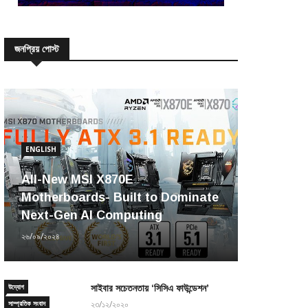
জনপ্রিয় পোস্ট
ENGLISH
All-New MSI X870E
Motherboards- Built to Dominate
Next-Gen AI Computing
২৬/০৯/২০২৪
উদ্যোগ
সাইবার সচেতনতায় ‘সিসিএ ফাউন্ডেশন’
সাম্প্রতিক সংবাদ
২৩/১২/২০২০