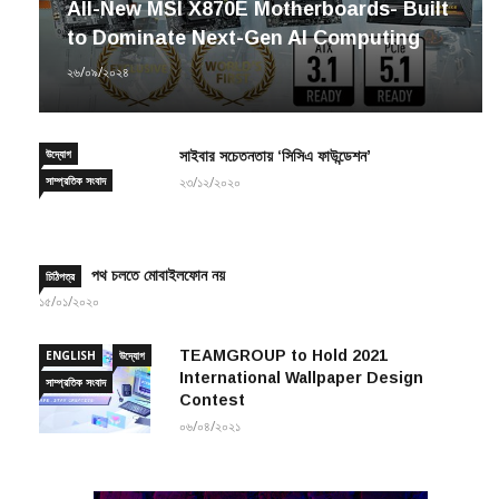
All-New MSI X870E Motherboards- Built
to Dominate Next-Gen AI Computing
২৬/০৯/২০২৪
উদ্যোগ
সাইবার সচেতনতায় ‘সিসিএ ফাউন্ডেশন’
সাম্প্রতিক সংবাদ
২৩/১২/২০২০
পথ চলতে মোবাইলফোন নয়
চিঠিপত্র
১৫/০১/২০২০
TEAMGROUP to Hold 2021
ENGLISH
উদ্যোগ
International Wallpaper Design
সাম্প্রতিক সংবাদ
Contest
০৬/০৪/২০২১