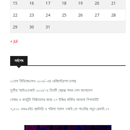
15
16
17
18
19
20
21
22
23
24
25
26
27
28
29
30
31
« Jul
সর্বশেষ
১২তম ‘বিডিজেএসও ২০২৬’-এর রেজিস্ট্রেশন চলছে
তৃতীয় ‘আইওএআই ২০২৬’-এ তিনটি ব্রোঞ্জ পদক পেল বাংলাদেশ
গেমার ও কনটেন্ট নির্মাতাদের জন্য ২৭ ইঞ্চির মনিটর আনলো গিগাবাইট
৭,৫০০ এমএএইচ ব্যাটারি ও গরিলা গ্লাস ৭আই-তে শাওমির নতুন রেডমি ১৭