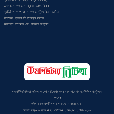
উপদেষ্টা সম্পাদক: ড. মুহম্মদ জাফর ইকবাল
প্রতিষ্ঠাতা ও প্রধান সম্পাদক: ভূঁইয়া ইনাম লেনিন
সম্পাদক: প্রকৌশলী হাকিকুর রহমান
অনলাইন সম্পাদক: মো. কামরুল আহসান
কমপিউটার বিচিত্রা প্রতিনিয়ত দেশ ও বিদেশের তথ্য ও যোগাযোগ এবং টেলিকম প্রযুক্তির
সর্বশেষ
গতিধারার তাতক্ষনিক খবরাখবর এখানে প্রচার হবে।
ঠিকানা: বাড়ি# ৯, ব্লক # বি, এভিনিউ# ১, মিরপুর-১০, ঢাকা-১২১৬;