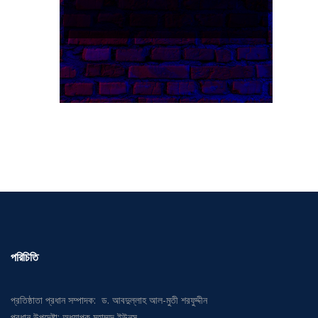
পরিচিতি
প্রতিষ্ঠাতা প্রধান সম্পাদক: ড. আবদুল্লাহ আল-মুতী শরফুদ্দীন
প্রধান উপদেষ্টা: অধ্যাপক মুহাম্মদ ইউনুস