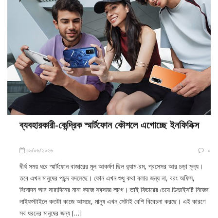
ব্যবহারকারী-কেন্দ্রিক স্মার্টফোন কৌশলে এগোচ্ছে ইনফিনিক্স
১৬/০৬/২০২৬
০
দীর্ঘ সময় ধরে স্মার্টফোন বাজারের মূল আকর্ষণ ছিল র‍্যাম-রম, প্রসেসর আর চড়া মূল্য।
তবে এখন মানুষের পছন্দ বদলেছে। ফোন এখন শুধু কথা বলার জন্য না, বরং অফিস,
বিনোদন আর সারাদিনের নানা কাজে সবসময় লাগে। তাই ফিচারের চেয়ে ডিভাইসটি নিজের
লাইফস্টাইলে কতটা কাজে আসছে, মানুষ এখন সেটাই বেশি বিবেচনা করছে। এই কারণে
সব ধরনের মানুষের জন্য […]