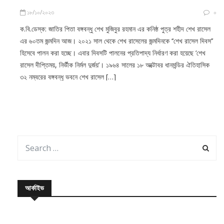
১৮/১০/২০২৩
০
ক.বি.ডেস্ক: জাতির পিতা বঙ্গবন্ধু শেখ মুজিবুর রহমান এর কনিষ্ঠ পুত্র শহীদ শেখ রাসেল
এর ৬০তম জন্মদিন আজ। ২০২১ সাল থেকে শেখ রাসেলের জন্মদিনকে ‘‘শেখ রাসেল দিবস’’
হিসেবে পালন করা হচ্ছে। এবার দিবসটি পালনের প্রতিপাদ্য নির্ধারণ করা হয়েছে ‘শেখ
রাসেল দীপ্তিময়, নির্ভীক নির্মল দুর্জয়’। ১৯৬৪ সালের ১৮ অক্টোবর ধানমন্ডির ঐতিহাসিক
৩২ নম্বরের বঙ্গবন্ধু ভবনে শেখ রাসেল […]
আর্কাইভ