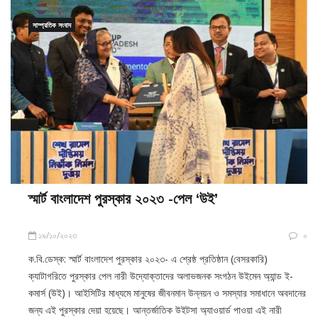
সাম্প্রতিক সংবাদ
স্মার্ট বাংলাদেশ পুরস্কার ২০২৩ -পেল ‘উই’
১৯/১০/২০২৩
০
ক.বি.ডেস্ক: স্মার্ট বাংলাদেশ পুরস্কার ২০২৩- এ শ্রেষ্ঠ প্রতিষ্ঠান (বেসরকারি)
ক্যাটাগরিতে পুরস্কার পেল নারী উদ্যোক্তাদের অলাভজনক সংগঠন উইমেন অ্যান্ড ই-
কমার্স (উই)। আইসিটির মাধ্যমে মানুষের জীবনমান উন্নয়ন ও সমস্যার সমাধানে অবদানের
জন্য এই পুরস্কার দেয়া হয়েছে। আন্তর্জাতিক উইটসা অ্যাওয়ার্ড পাওয়া এই নারী