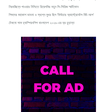
নিরবচ্ছিন্ন পাওয়ার নিশ্চিতে রিয়েলমির নতুন সি-সিরিজ স্মার্টফোন
শিশুদের মহাকাশ ভাবনা ও স্বপ্নে মুখর ছিল ‘ফিউচার অ্যাস্ট্রোনটস মিট-আপ’
টেকনো সাফ চ্যাম্পিয়নশিপ বাংলাদেশ ২০২৬-এর ড্র চূড়ান্ত