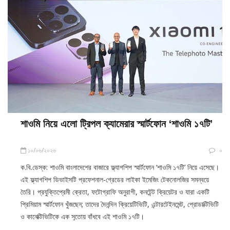
শাওমি নিয়ে এলো ট্রিপল ক্যামেরার স্মার্টফোন ‘শাওমি ১৭টি’
১০/০৬/২০২৬
০
ক.বি.ডেস্ক: শাওমি বাংলাদেশের বাজারে ফ্ল্যাগশিপ স্মার্টফোন ‘শাওমি ১৭টি’ নিয়ে এসেছে।
এই ফ্ল্যাগশিপ ডিভাইসটি প্রফেশনাল-গ্রেডের লাইকা ইমেজিং টেকনোলজির সমন্বয়ে
তৈরি। প্রযুক্তিপ্রেমী ক্রেতা, ফটোগ্রাফি অনুরাগী, কনটেন্ট ক্রিয়েটর ও যারা একটি
প্রিমিয়াম স্মার্টফোন খুঁজছেন; তাদের দৈনন্দিন ক্রিয়েটিভিটি, এন্টারটেইনমেন্ট, প্রোডাক্টিভিটি
ও কানেক্টিভিটিকে এক সুতোয় বাঁধবে এই শাওমি ১৭টি।