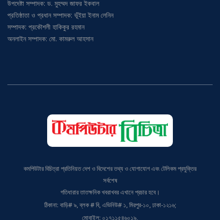
উপদেষ্টা সম্পাদক: ড. মুহম্মদ জাফর ইকবাল
প্রতিষ্ঠাতা ও প্রধান সম্পাদক: ভূঁইয়া ইনাম লেনিন
সম্পাদক: প্রকৌশলী হাকিকুর রহমান
অনলাইন সম্পাদক: মো. কামরুল আহসান
কমপিউটার বিচিত্রা প্রতিনিয়ত দেশ ও বিদেশের তথ্য ও যোগাযোগ এবং টেলিকম প্রযুক্তির
সর্বশেষ
গতিধারার তাতক্ষনিক খবরাখবর এখানে প্রচার হবে।
ঠিকানা: বাড়ি# ৯, ব্লক # বি, এভিনিউ# ১, মিরপুর-১০, ঢাকা-১২১৬;
মোবাইল: ০১৭১১৫৪৬০১৯,