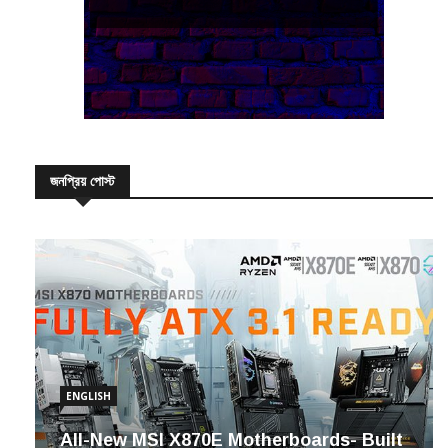
জনপ্রিয় পোস্ট
ENGLISH
All-New MSI X870E Motherboards- Built