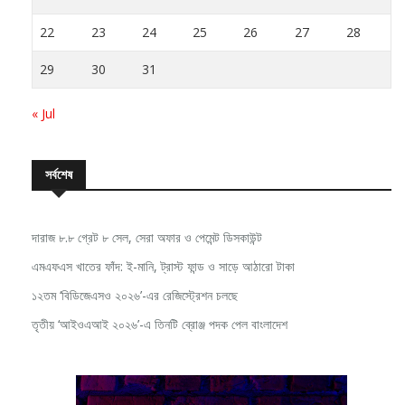
22
23
24
25
26
27
28
29
30
31
« Jul
সর্বশেষ
দারাজ ৮.৮ গ্রেট ৮ সেল, সেরা অফার ও পেমেন্ট ডিসকাউন্ট
এমএফএস খাতের ফাঁদ: ই-মানি, ট্রাস্ট ফান্ড ও সাড়ে আঠারো টাকা
১২তম ‘বিডিজেএসও ২০২৬’-এর রেজিস্ট্রেশন চলছে
তৃতীয় ‘আইওএআই ২০২৬’-এ তিনটি ব্রোঞ্জ পদক পেল বাংলাদেশ