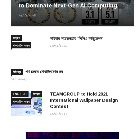
to Dominate Next-Gen AI Computing
২৬/০৯/২০২৪
উদ্যোগ
সাইবার সচেতনতায় ‘সিসিএ ফাউন্ডেশন’
সাম্প্রতিক সংবাদ
২৩/১২/২০২০
পথ চলতে মোবাইলফোন নয়
চিঠিপত্র
১৫/০১/২০২০
TEAMGROUP to Hold 2021
ENGLISH
উদ্যোগ
International Wallpaper Design
সাম্প্রতিক সংবাদ
Contest
০৬/০৪/২০২১