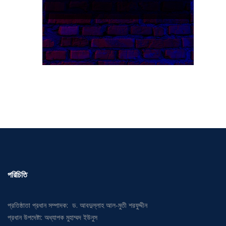
পরিচিতি
প্রতিষ্ঠাতা প্রধান সম্পাদক: ড. আবদুল্লাহ আল-মুতী শরফুদ্দীন
প্রধান উপদেষ্টা: অধ্যাপক মুহাম্মদ ইউনুস