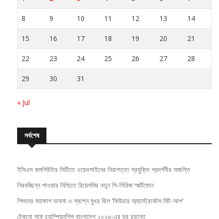
8
9
10
11
12
13
14
15
16
17
18
19
20
21
22
23
24
25
26
27
28
29
30
31
« Jul
সর্বশেষ
ইসিএস কমপিউটার সিটিতে ওয়েভসাইনের নিরাপত্তা প্রযুক্তি প্রদর্শনীর সমাপ্তি
নিরবচ্ছিন্ন পাওয়ার নিশ্চিতে রিয়েলমির নতুন সি-সিরিজ স্মার্টফোন
শিশুদের মহাকাশ ভাবনা ও স্বপ্নে মুখর ছিল ‘ফিউচার অ্যাস্ট্রোনটস মিট-আপ’
টেকনো সাফ চ্যাম্পিয়নশিপ বাংলাদেশ ২০২৬-এর ড্র চূড়ান্ত