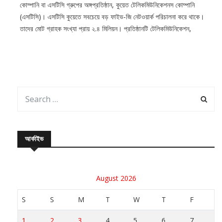
কোম্পানি বা এসটিসি গ্রুপের অঙ্গপ্রতিষ্ঠান, কুয়েত টেলিকমিউনিকেশনস কোম্পানি
(এসটিসি)। এসটিসি কুয়েতে সবচেয়ে বড় ফাইভ-জি নেটওয়ার্ক পরিচালনা করে থাকে।
তাদের মোট গ্রাহক সংখ্যা প্রায় ২.৪ মিলিয়ন। প্রতিষ্ঠানটি টেলিকমিউনিকেশন,
আর্কাইভ
August 2026
S
S
M
T
W
T
F
1
2
3
4
5
6
7