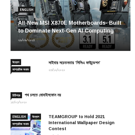
ENGLISH
All-New MSI X870E Motherboards- Built
to Dominate Next-Gen AI Computing
২৬/০৯/২০২৪
উদ্যোগ
সাইবার সচেতনতায় ‘সিসিএ ফাউন্ডেশন’
সাম্প্রতিক সংবাদ
২৩/১২/২০২০
পথ চলতে মোবাইলফোন নয়
চিঠিপত্র
১৫/০১/২০২০
TEAMGROUP to Hold 2021
ENGLISH
উদ্যোগ
International Wallpaper Design
সাম্প্রতিক সংবাদ
Contest