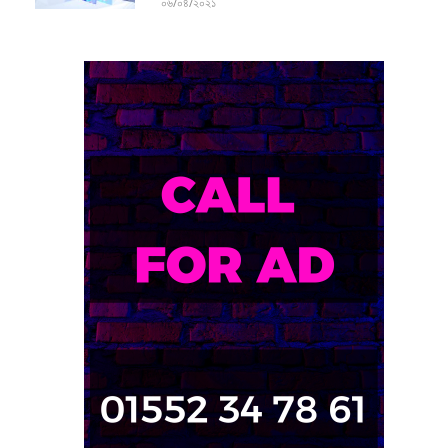
০৬/০৪/২০২১