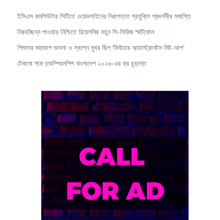
ইসিএস কমপিউটার সিটিতে ওয়েভসাইনের নিরাপত্তা প্রযুক্তি প্রদর্শনীর সমাপ্তি
নিরবচ্ছিন্ন পাওয়ার নিশ্চিতে রিয়েলমির নতুন সি-সিরিজ স্মার্টফোন
শিশুদের মহাকাশ ভাবনা ও স্বপ্নে মুখর ছিল ‘ফিউচার অ্যাস্ট্রোনটস মিট-আপ’
টেকনো সাফ চ্যাম্পিয়নশিপ বাংলাদেশ ২০২৬-এর ড্র চূড়ান্ত