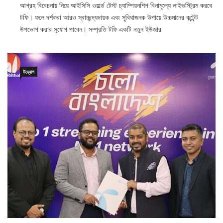
আগ্রহ বিবেচনায় নিয়ে আইসিসি ওয়ার্ল্ড টেস্ট চ্যাম্পিয়নশিপ বিনামূল্যে লাইভস্ট্রিম করবে
টফি। ফলে দর্শকরা আরও স্বাচ্ছন্দ্যদায়ক এবং সুবিধাজনক উপায়ে উচ্চমানের কন্টেন্ট
উপভোগ করার সুযোগ পাবেন। সম্প্রতি টফি একটি নতুন ইউজার
উদ্যোগ