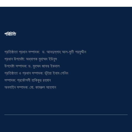
পরিচিতি
প্রতিষ্ঠাতা প্রধান সম্পাদক: ড. আবদুল্লাহ আল-মুতী শরফুদ্দীন
প্রধান উপদেষ্টা: অধ্যাপক মুহাম্মদ ইউনুস
উপদেষ্টা সম্পাদক: ড. মুহম্মদ জাফর ইকবাল
প্রতিষ্ঠাতা ও প্রধান সম্পাদক: ভূঁইয়া ইনাম লেনিন
সম্পাদক: প্রকৌশলী হাকিকুর রহমান
অনলাইন সম্পাদক: মো. কামরুল আহসান