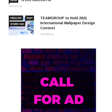
পথ চলতে মোবাইলফোন নয়
চিঠিপত্র
১৫/০১/২০২০
TEAMGROUP to Hold 2021
ENGLISH
উদ্যোগ
International Wallpaper Design
সাম্প্রতিক সংবাদ
Contest
০৬/০৪/২০২১