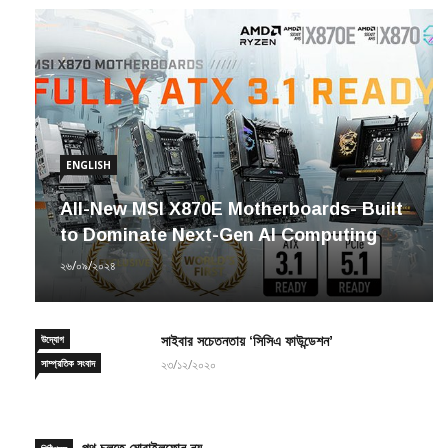
ENGLISH
All-New MSI X870E Motherboards- Built
to Dominate Next-Gen AI Computing
২৬/০৯/২০২৪
উদ্যোগ
সাইবার সচেতনতায় ‘সিসিএ ফাউন্ডেশন’
সাম্প্রতিক সংবাদ
২৩/১২/২০২০