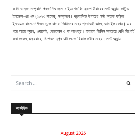
ক.বি.ডেস্ক: সম্প্রতি প্রকাশিত হলো রাইডশেয়ারিং অ্যাপ উবারের লস্ট অ্যান্ড ফাউন্ড
ইনডেক্স-এর ৭ম (২০২৩ সালের) সংস্করণ। প্রকাশিত উবারের লস্ট অ্যান্ড ফাউন্ড
ইনডেক্সে বাংলাদেশিদের ভুলে যাওয়া জিনিসের মধ্যে প্রথমেই আছে মোবাইল ফোন। এর
পরে আছে ব্যাগ, ওয়ালেট, হেডফোন ও কাগজপত্র। হারানো জিনিস সবচেয়ে বেশি রিপোর্ট
করা হয়েছে শুক্রবারে, বিশেষত দুপুর ১টা থেকে বিকাল ৪টার মধ্যে। লস্ট অ্যান্ড
আর্কাইভ
August 2026