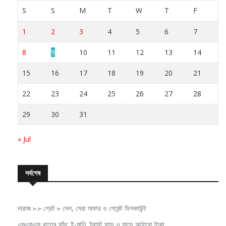
S
S
M
T
W
T
F
1
2
3
4
5
6
7
8
9
10
11
12
13
14
15
16
17
18
19
20
21
22
23
24
25
26
27
28
29
30
31
« Jul
সর্বশেষ
দারাজ ৮.৮ গ্রেট ৮ সেল, সেরা অফার ও পেমেন্ট ডিসকাউন্ট
এমএফএস খাতের ফাঁদ: ই-মানি, ট্রাস্ট ফান্ড ও সাড়ে আঠারো টাকা