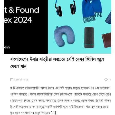
বাংলাদেশের উবার যাত্রীরা সবচেয়ে বেশি যেসব জিনিস ভুলে
ফেলে যান
২২/০৪/২০২৪
০
ক.বি.ডেস্ক: রাইডশেয়ারিং অ্যাপ উবার এর লস্ট অ্যান্ড ফাউন্ড ইনডেক্স-এর ৮ম সংস্করণ
প্রকাশ করেছে। উবার ব্যবহারকারীরা কোন জিনিসগুলো গাড়িতে সবচেয়ে বেশি ফেলে রেখে
গেছেন এবং দিনের কোন সময়ে, সপ্তাহের কোন দিনে ও বছরের কোন সময়ে হারানো জিনিস
রিপোর্ট করেছেন-এ সব তথ্যের একটি স্ন্যাপশট হলো এই ইনডেক্স। গত এক বছরে মে ও
জুন মাসে বাংলাদেশের মানুষ সবচেয়ে […]