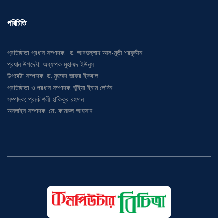
পরিচিতি
প্রতিষ্ঠাতা প্রধান সম্পাদক: ড. আবদুল্লাহ আল-মুতী শরফুদ্দীন
প্রধান উপদেষ্টা: অধ্যাপক মুহাম্মদ ইউনুস
উপদেষ্টা সম্পাদক: ড. মুহম্মদ জাফর ইকবাল
প্রতিষ্ঠাতা ও প্রধান সম্পাদক: ভূঁইয়া ইনাম লেনিন
সম্পাদক: প্রকৌশলী হাকিকুর রহমান
অনলাইন সম্পাদক: মো. কামরুল আহসান