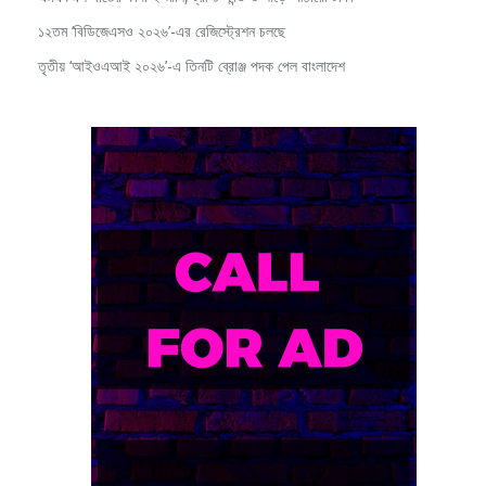
১২তম ‘বিডিজেএসও ২০২৬’-এর রেজিস্ট্রেশন চলছে
তৃতীয় ‘আইওএআই ২০২৬’-এ তিনটি ব্রোঞ্জ পদক পেল বাংলাদেশ