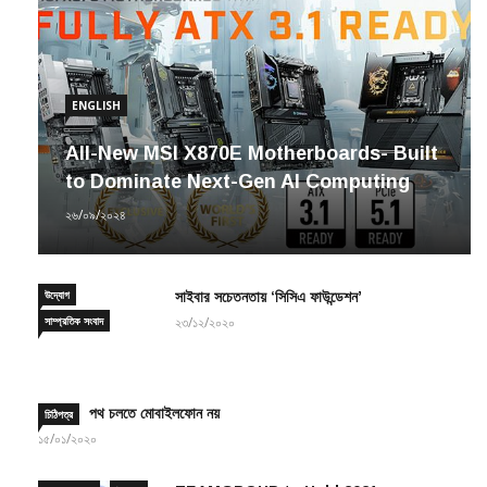
ENGLISH
All-New MSI X870E Motherboards- Built
to Dominate Next-Gen AI Computing
২৬/০৯/২০২৪
উদ্যোগ
সাইবার সচেতনতায় ‘সিসিএ ফাউন্ডেশন’
সাম্প্রতিক সংবাদ
২৩/১২/২০২০
পথ চলতে মোবাইলফোন নয়
চিঠিপত্র
১৫/০১/২০২০