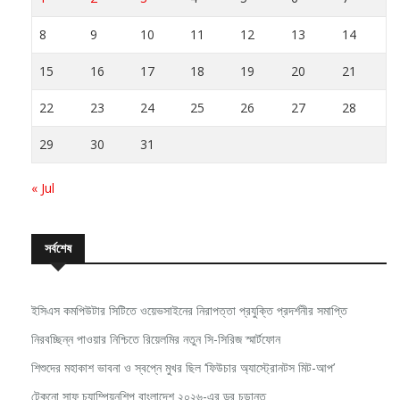
8
9
10
11
12
13
14
15
16
17
18
19
20
21
22
23
24
25
26
27
28
29
30
31
« Jul
সর্বশেষ
ইসিএস কমপিউটার সিটিতে ওয়েভসাইনের নিরাপত্তা প্রযুক্তি প্রদর্শনীর সমাপ্তি
নিরবচ্ছিন্ন পাওয়ার নিশ্চিতে রিয়েলমির নতুন সি-সিরিজ স্মার্টফোন
শিশুদের মহাকাশ ভাবনা ও স্বপ্নে মুখর ছিল ‘ফিউচার অ্যাস্ট্রোনটস মিট-আপ’
টেকনো সাফ চ্যাম্পিয়নশিপ বাংলাদেশ ২০২৬-এর ড্র চূড়ান্ত