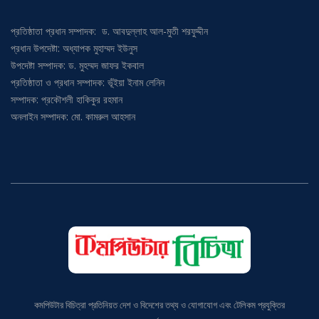
প্রতিষ্ঠাতা প্রধান সম্পাদক: ড. আবদুল্লাহ আল-মুতী শরফুদ্দীন
প্রধান উপদেষ্টা: অধ্যাপক মুহাম্মদ ইউনুস
উপদেষ্টা সম্পাদক: ড. মুহম্মদ জাফর ইকবাল
প্রতিষ্ঠাতা ও প্রধান সম্পাদক: ভূঁইয়া ইনাম লেনিন
সম্পাদক: প্রকৌশলী হাকিকুর রহমান
অনলাইন সম্পাদক: মো. কামরুল আহসান
কমপিউটার বিচিত্রা প্রতিনিয়ত দেশ ও বিদেশের তথ্য ও যোগাযোগ এবং টেলিকম প্রযুক্তির