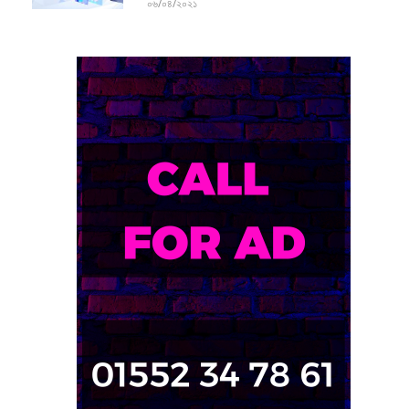
০৬/০৪/২০২১