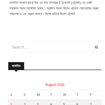
অনলাইন মাধ্যমে রুম-টু-রিড এর সঙ্গে এসপায়ার টু ইনোভেট (এটুআই) এর একটি
সমঝোতা স্মারক স্বাক্ষরিত হয়েছে। অনুষ্ঠানে প্রধান ছিলেন এটুআই প্রোগ্রামের প্রকল্প
পরিচালক ড. মো. আব্দুল মান্নান। বিশেষ অতিথি ছিলেন এটুআই
আর্কাইভ
August 2026
S
S
M
T
W
T
F
1
2
3
4
5
6
7