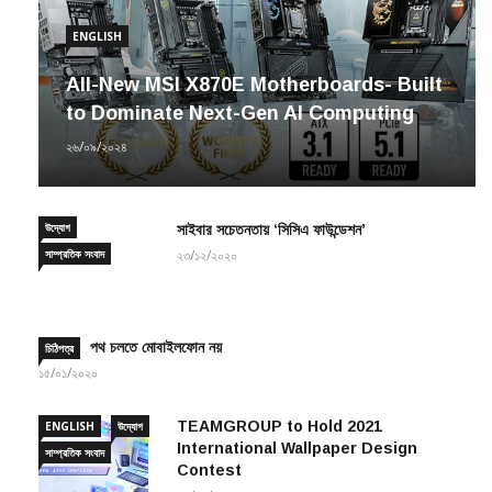
ENGLISH
All-New MSI X870E Motherboards- Built
to Dominate Next-Gen AI Computing
২৬/০৯/২০২৪
উদ্যোগ
সাইবার সচেতনতায় ‘সিসিএ ফাউন্ডেশন’
সাম্প্রতিক সংবাদ
২৩/১২/২০২০
পথ চলতে মোবাইলফোন নয়
চিঠিপত্র
১৫/০১/২০২০
TEAMGROUP to Hold 2021
ENGLISH
উদ্যোগ
International Wallpaper Design
সাম্প্রতিক সংবাদ
Contest