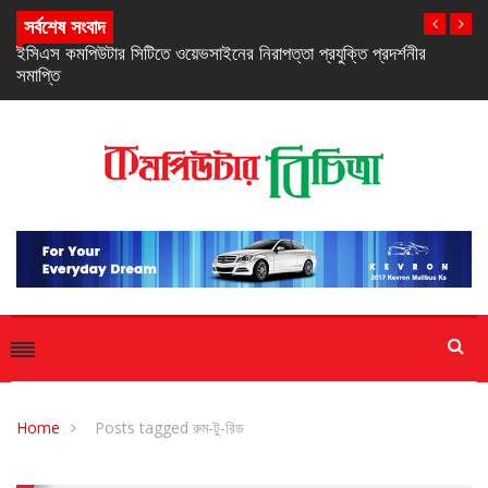
সর্বশেষ সংবাদ
নিরবচ্ছিন্ন পাওয়ার নিশ্চিতে রিয়েলমির নতুন সি-সিরিজ স্মার্টফোন
Home
Posts tagged রুম-টু-রিড