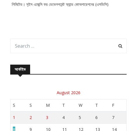
লিমিটেড। সু্ইস এজেন্সি ফর ডেভেলপমেন্ট অ্যান্ড কোঅপারেশনের (এসডিসি)
আর্কাইভ
August 2026
S
S
M
T
W
T
F
1
2
3
4
5
6
7
8
9
10
11
12
13
14