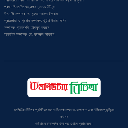
প্রধান উপদেষ্টা: অধ্যাপক মুহাম্মদ ইউনুস
উপদেষ্টা সম্পাদক: ড. মুহম্মদ জাফর ইকবাল
প্রতিষ্ঠাতা ও প্রধান সম্পাদক: ভূঁইয়া ইনাম লেনিন
সম্পাদক: প্রকৌশলী হাকিকুর রহমান
অনলাইন সম্পাদক: মো. কামরুল আহসান
কমপিউটার বিচিত্রা প্রতিনিয়ত দেশ ও বিদেশের তথ্য ও যোগাযোগ এবং টেলিকম প্রযুক্তির
সর্বশেষ
গতিধারার তাতক্ষনিক খবরাখবর এখানে প্রচার হবে।