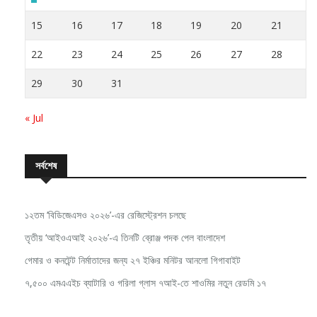
15
16
17
18
19
20
21
22
23
24
25
26
27
28
29
30
31
« Jul
সর্বশেষ
১২তম ‘বিডিজেএসও ২০২৬’-এর রেজিস্ট্রেশন চলছে
তৃতীয় ‘আইওএআই ২০২৬’-এ তিনটি ব্রোঞ্জ পদক পেল বাংলাদেশ
গেমার ও কনটেন্ট নির্মাতাদের জন্য ২৭ ইঞ্চির মনিটর আনলো গিগাবাইট
৭,৫০০ এমএএইচ ব্যাটারি ও গরিলা গ্লাস ৭আই-তে শাওমির নতুন রেডমি ১৭