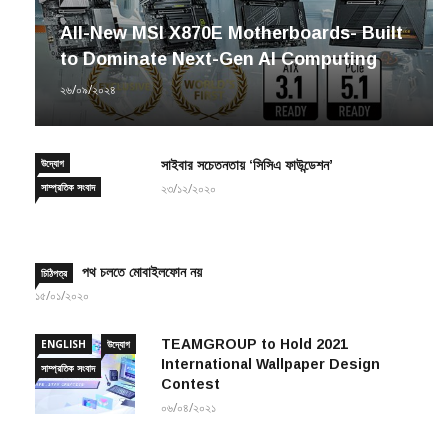
All-New MSI X870E Motherboards- Built
to Dominate Next-Gen AI Computing
২৬/০৯/২০২৪
উদ্যোগ
সাইবার সচেতনতায় ‘সিসিএ ফাউন্ডেশন’
সাম্প্রতিক সংবাদ
২৩/১২/২০২০
পথ চলতে মোবাইলফোন নয়
চিঠিপত্র
১৫/০১/২০২০
TEAMGROUP to Hold 2021
ENGLISH
উদ্যোগ
International Wallpaper Design
সাম্প্রতিক সংবাদ
Contest
০৬/০৪/২০২১