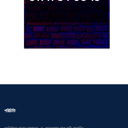
পরিচিতি
প্রতিষ্ঠাতা প্রধান সম্পাদক: ড. আবদুল্লাহ আল-মুতী শরফুদ্দীন