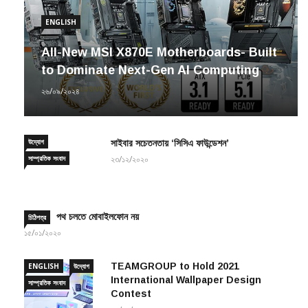
ENGLISH
All-New MSI X870E Motherboards- Built
to Dominate Next-Gen AI Computing
২৬/০৯/২০২৪
উদ্যোগ
সাইবার সচেতনতায় ‘সিসিএ ফাউন্ডেশন’
সাম্প্রতিক সংবাদ
২৩/১২/২০২০
পথ চলতে মোবাইলফোন নয়
চিঠিপত্র
১৫/০১/২০২০
TEAMGROUP to Hold 2021
ENGLISH
উদ্যোগ
International Wallpaper Design
সাম্প্রতিক সংবাদ
Contest