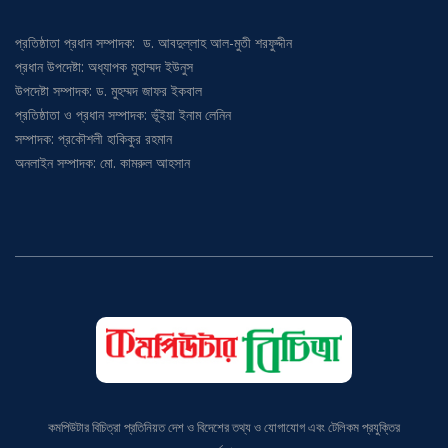
প্রতিষ্ঠাতা প্রধান সম্পাদক: ড. আবদুল্লাহ আল-মুতী শরফুদ্দীন
প্রধান উপদেষ্টা: অধ্যাপক মুহাম্মদ ইউনুস
উপদেষ্টা সম্পাদক: ড. মুহম্মদ জাফর ইকবাল
প্রতিষ্ঠাতা ও প্রধান সম্পাদক: ভূঁইয়া ইনাম লেনিন
সম্পাদক: প্রকৌশলী হাকিকুর রহমান
অনলাইন সম্পাদক: মো. কামরুল আহসান
কমপিউটার বিচিত্রা প্রতিনিয়ত দেশ ও বিদেশের তথ্য ও যোগাযোগ এবং টেলিকম প্রযুক্তির