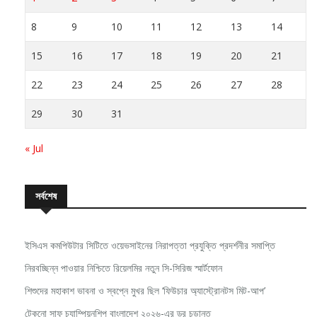
8
9
10
11
12
13
14
15
16
17
18
19
20
21
22
23
24
25
26
27
28
29
30
31
« Jul
সর্বশেষ
ইসিএস কমপিউটার সিটিতে ওয়েভসাইনের নিরাপত্তা প্রযুক্তি প্রদর্শনীর সমাপ্তি
নিরবচ্ছিন্ন পাওয়ার নিশ্চিতে রিয়েলমির নতুন সি-সিরিজ স্মার্টফোন
শিশুদের মহাকাশ ভাবনা ও স্বপ্নে মুখর ছিল ‘ফিউচার অ্যাস্ট্রোনটস মিট-আপ’
টেকনো সাফ চ্যাম্পিয়নশিপ বাংলাদেশ ২০২৬-এর ড্র চূড়ান্ত