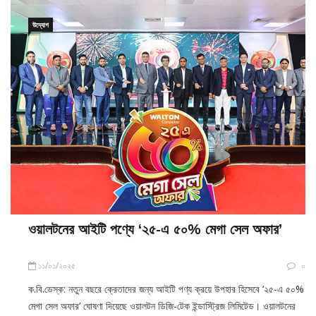
উদ্যোগ
ওয়ালটনের আইটি পণ্যে ‘২৫-এ ৫০% মেগা সেল অফার’
১১/০১/২০২৫
০
ক.বি.ডেস্ক: নতুন বছরে ক্রেতাদের জন্য আইটি পণ্য ক্রয়ে উপহার হিসেবে ‘২৫-এ ৫০%
মেগা সেল অফার’ ঘোষণা দিয়েছে ওয়ালটন ডিজি-টেক ইন্ডাস্ট্রিজ লিমিটেড। ওয়ালটনের