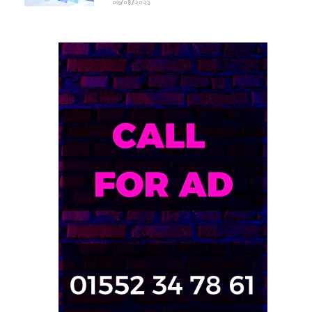
০৬/০৪/২০২১