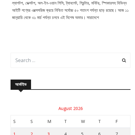
ল্যাপটপ, ডেক্সটপ, অল-ইন-ওয়ান পিসি, ট্যাবলেট, প্রিন্টার, মনিটর, স্পিকারসহ বিভিন্ন
আইটি পণ্যের এক্সেসরিজ ক্রয়ে নিশ্চিত সর্বোচ্চ ৫০ শতাংশ পর্যন্ত ছাড় রয়েছে। আজ ১১
জানুয়ারি থেকে ৩১ মার্চ পর্যন্ত চলবে এই বিশেষ অফার। সারাদেশে
আর্কাইভ
August 2026
S
S
M
T
W
T
F
1
2
3
4
5
6
7