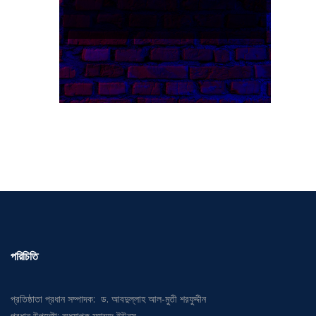
পরিচিতি
প্রতিষ্ঠাতা প্রধান সম্পাদক: ড. আবদুল্লাহ আল-মুতী শরফুদ্দীন
প্রধান উপদেষ্টা: অধ্যাপক মুহাম্মদ ইউনুস