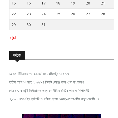
15
16
17
18
19
20
21
22
23
24
25
26
27
28
29
30
31
« Jul
সর্বশেষ
১২তম ‘বিডিজেএসও ২০২৬’-এর রেজিস্ট্রেশন চলছে
তৃতীয় ‘আইওএআই ২০২৬’-এ তিনটি ব্রোঞ্জ পদক পেল বাংলাদেশ
গেমার ও কনটেন্ট নির্মাতাদের জন্য ২৭ ইঞ্চির মনিটর আনলো গিগাবাইট
৭,৫০০ এমএএইচ ব্যাটারি ও গরিলা গ্লাস ৭আই-তে শাওমির নতুন রেডমি ১৭