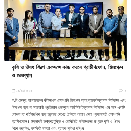
কৃষি ও ঔষধ শিল্পে একসঙ্গে কাজ করবে গ্রামীণফোন, মিমপেক্স
ও গুডম্যান
২৯/০৯/২০২৫
০
ক.বি.ডেস্ক: বাংলাদেশের কীটনাশক কোম্পানি মিমপেক্স অ্যাগ্রোকেমিক্যালস লিমিটেড এবং
মিমপেক্স গ্রুপের সহযোগী প্রতিষ্ঠান গুডম্যান ফার্মাসিউটিক্যালস লিমিটেড-এর সঙ্গে একটি
কৌশলগত পার্টনারশিপ গড়ে তুলেছে দেশের টেলিযোগাযোগ সেবা প্রদানকারী কোম্পানি
গ্রামীণফোন। উদ্ভাবনী তথ্যপ্রযুক্তি ও মোবিলিটি সলিউশনের মাধ্যমে কৃষি ও ঔষধ
শিল্পে প্রবৃদ্ধি, কার্যকরী দক্ষতা এবং গ্রাহক সুবিধা বৃদ্ধির