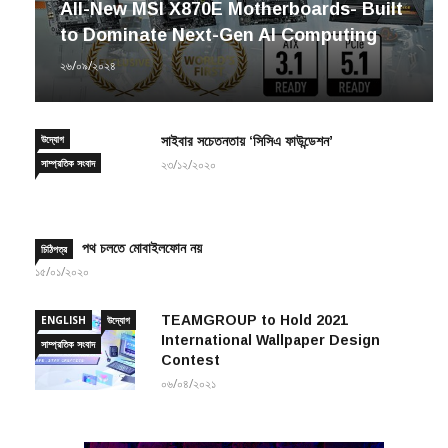
All-New MSI X870E Motherboards- Built
to Dominate Next-Gen AI Computing
২৬/০৯/২০২৪
উদ্যোগ
সাইবার সচেতনতায় ‘সিসিএ ফাউন্ডেশন’
সাম্প্রতিক সংবাদ
২৩/১২/২০২০
পথ চলতে মোবাইলফোন নয়
চিঠিপত্র
১৫/০১/২০২০
TEAMGROUP to Hold 2021
ENGLISH
উদ্যোগ
International Wallpaper Design
সাম্প্রতিক সংবাদ
Contest
০৬/০৪/২০২১