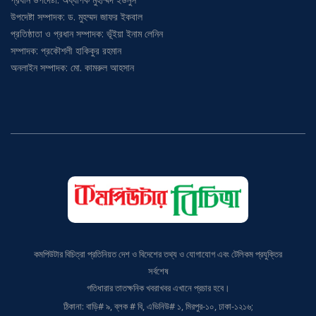
উপদেষ্টা সম্পাদক: ড. মুহম্মদ জাফর ইকবাল
প্রতিষ্ঠাতা ও প্রধান সম্পাদক: ভূঁইয়া ইনাম লেনিন
সম্পাদক: প্রকৌশলী হাকিকুর রহমান
অনলাইন সম্পাদক: মো. কামরুল আহসান
কমপিউটার বিচিত্রা প্রতিনিয়ত দেশ ও বিদেশের তথ্য ও যোগাযোগ এবং টেলিকম প্রযুক্তির
সর্বশেষ
গতিধারার তাতক্ষনিক খবরাখবর এখানে প্রচার হবে।
ঠিকানা: বাড়ি# ৯, ব্লক # বি, এভিনিউ# ১, মিরপুর-১০, ঢাকা-১২১৬;