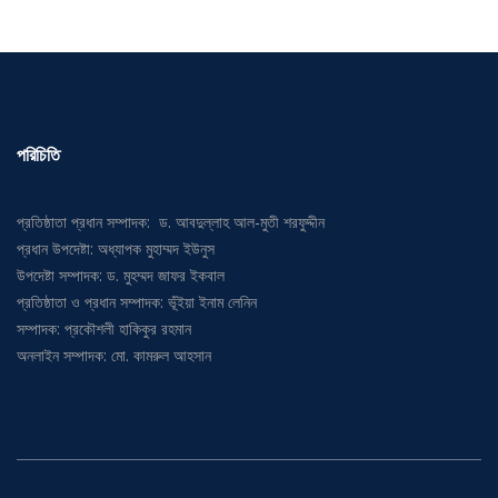
পরিচিতি
প্রতিষ্ঠাতা প্রধান সম্পাদক: ড. আবদুল্লাহ আল-মুতী শরফুদ্দীন
প্রধান উপদেষ্টা: অধ্যাপক মুহাম্মদ ইউনুস
উপদেষ্টা সম্পাদক: ড. মুহম্মদ জাফর ইকবাল
প্রতিষ্ঠাতা ও প্রধান সম্পাদক: ভূঁইয়া ইনাম লেনিন
সম্পাদক: প্রকৌশলী হাকিকুর রহমান
অনলাইন সম্পাদক: মো. কামরুল আহসান