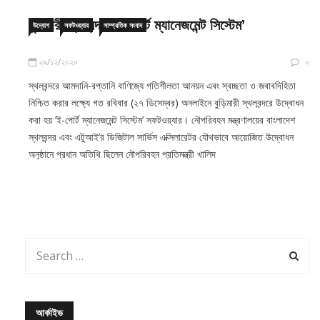
বুড়িমারী স্থলবন্দরে ‘ই-পোর্ট ম্যানেজমেন্ট সিস্টেম’
উদ্যোগ
সফটওয়্যার
সাম্প্রতিক সংবাদ
২৯/১২/২০২০
০
স্থলবন্দরে আমদানি-রপ্তানি বাণিজ্যে গতিশীলতা আনয়ন এবং স্বচ্ছতা ও জবাবদিহিতা
নিশ্চিত করার লক্ষ্যে গত রবিবার (২৭ ডিসেম্বর) অনলাইনে বুড়িমারী স্থলবন্দরে উদ্বোধন
করা হয় ‘ই-পোর্ট ম্যানেজমেন্ট সিস্টেম’ সফটওয়্যার। নৌপরিবহন মন্ত্রণালয়ের বাংলাদেশ
স্থলবন্দর এবং এটুআই’র ডিজিটাল সার্ভিস এক্সিলারেটর যৌথভাবে আয়োজিত উদ্বোধন
অনুষ্ঠানে প্রধান অতিথি ছিলেন নৌপরিবহন প্রতিমন্ত্রী খালিদ
আর্কাইভ