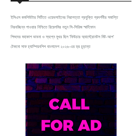
ইসিএস কমপিউটার সিটিতে ওয়েভসাইনের নিরাপত্তা প্রযুক্তি প্রদর্শনীর সমাপ্তি
নিরবচ্ছিন্ন পাওয়ার নিশ্চিতে রিয়েলমির নতুন সি-সিরিজ স্মার্টফোন
শিশুদের মহাকাশ ভাবনা ও স্বপ্নে মুখর ছিল ‘ফিউচার অ্যাস্ট্রোনটস মিট-আপ’
টেকনো সাফ চ্যাম্পিয়নশিপ বাংলাদেশ ২০২৬-এর ড্র চূড়ান্ত