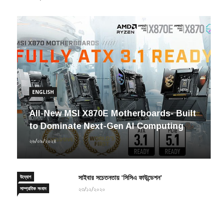
ENGLISH
All-New MSI X870E Motherboards- Built
to Dominate Next-Gen AI Computing
২৬/০৯/২০২৪
উদ্যোগ
সাইবার সচেতনতায় ‘সিসিএ ফাউন্ডেশন’
সাম্প্রতিক সংবাদ
২৩/১২/২০২০