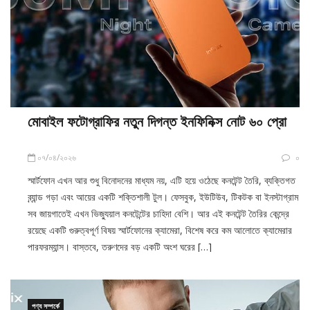
মোবাইল ফটোগ্রাফির নতুন দিগন্ত ইনফিনিক্স নোট ৬০ প্রো
০৭/০৪/২০২৬
০
স্মার্টফোন এখন আর শুধু বিনোদনের মাধ্যম নয়, এটি হয়ে ওঠেছে কনটেন্ট তৈরি, ব্যক্তিগত
ব্র্যান্ড গড়া এবং আয়ের একটি শক্তিশালী টুল। ফেসবুক, ইউটিউব, টিকটক বা ইনস্টাগ্রাম
সব জায়গাতেই এখন ভিজ্যুয়াল কনটেন্টের চাহিদা বেশি। আর এই কনটেন্ট তৈরির কেন্দ্রে
রয়েছে একটি গুরুত্বপূর্ণ বিষয় স্মার্টফোনের ক্যামেরা, বিশেষ করে কম আলোতে ক্যামেরার
পারফরম্যান্স। বাস্তবে, তরুণদের বড় একটি অংশ ঘরের […]
পণ্য সম্পর্কে