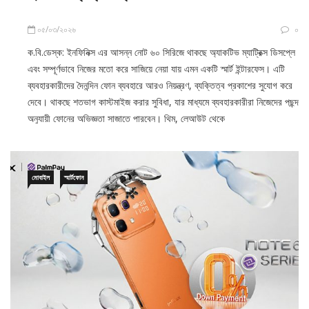
০৫/০৩/২০২৬
০
ক.বি.ডেস্ক: ইনফিনিক্স এর আসন্ন নোট ৬০ সিরিজে থাকছে অ্যাকটিভ ম্যাট্রিক্স ডিসপ্লে
এবং সম্পূর্ণভাবে নিজের মতো করে সাজিয়ে নেয়া যায় এমন একটি স্মার্ট ইন্টারফেস। এটি
ব্যবহারকারীদের দৈনন্দিন ফোন ব্যবহারে আরও নিয়ন্ত্রণ, ব্যক্তিত্ব প্রকাশের সুযোগ করে
দেবে। থাকছে শতভাগ কাস্টমাইজ করার সুবিধা, যার মাধ্যমে ব্যবহারকারীরা নিজেদের পছন্দ
অনুযায়ী ফোনের অভিজ্ঞতা সাজাতে পারবেন। থিম, লেআউট থেকে
মোবাইল
স্মার্টফোন