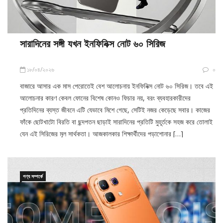
সারাদিনের সঙ্গী যখন ইনফিনিক্স নোট ৬০ সিরিজ
১৮/০৪/২০২৬
০
বাজারে আসার এক মাস পেরোতেই বেশ আলোচনায় ইনফিনিক্স নোট ৬০ সিরিজ। তবে এই
আলোচনার কারণ কেবল ফোনের বিশেষ কোনও ফিচার নয়, বরং ব্যবহারকারীদের
প্রতিদিনের ব্যস্ত জীবনে এটি যেভাবে মিশে গেছে, সেটিই নজর কেড়েছে সবার। কাজের
ফাঁকে ছোটখাটো বিরতি বা ছন্দপতন ছাড়াই সারাদিনের প্রতিটি মুহূর্তকে সহজ করে তোলাই
যেন এই সিরিজের মূল সার্থকতা। আজকালকার শিক্ষার্থীদের পড়াশোনার […]
পণ্য সম্পর্কে