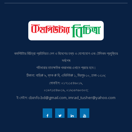
কমপিউটার বিচিত্রা প্রতিনিয়ত দেশ ও বিদেশের তথ্য ও যোগাযোগ এবং টেলিকম প্রযুক্তির
সর্বশেষ
গতিধারার তাতক্ষনিক খবরাখবর এখানে প্রচার হবে।
ঠিকানা: বাড়ি# ৯, ব্লক # বি, এভিনিউ# ১, মিরপুর-১০, ঢাকা-১২১৬;
মোবাইল: ০১৭১১৫৪৬০১৯,
০১৯৭১৫৪৬০১৯, ০১৯১৬৭৬০৩০৩;
ই-মেইল: cbinfo.bd@gmail.com, imrad_tusher@yahoo.com