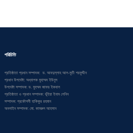
পরিচিতি
প্রতিষ্ঠাতা প্রধান সম্পাদক: ড. আবদুল্লাহ আল-মুতী শরফুদ্দীন
প্রধান উপদেষ্টা: অধ্যাপক মুহাম্মদ ইউনুস
উপদেষ্টা সম্পাদক: ড. মুহম্মদ জাফর ইকবাল
প্রতিষ্ঠাতা ও প্রধান সম্পাদক: ভূঁইয়া ইনাম লেনিন
সম্পাদক: প্রকৌশলী হাকিকুর রহমান
অনলাইন সম্পাদক: মো. কামরুল আহসান