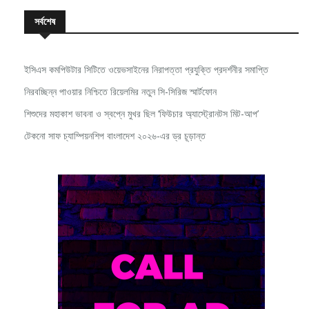
সর্বশেষ
ইসিএস কমপিউটার সিটিতে ওয়েভসাইনের নিরাপত্তা প্রযুক্তি প্রদর্শনীর সমাপ্তি
নিরবচ্ছিন্ন পাওয়ার নিশ্চিতে রিয়েলমির নতুন সি-সিরিজ স্মার্টফোন
শিশুদের মহাকাশ ভাবনা ও স্বপ্নে মুখর ছিল ‘ফিউচার অ্যাস্ট্রোনটস মিট-আপ’
টেকনো সাফ চ্যাম্পিয়নশিপ বাংলাদেশ ২০২৬-এর ড্র চূড়ান্ত