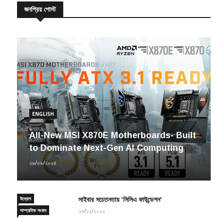
ENGLISH
All-New MSI X870E Motherboards- Built
to Dominate Next-Gen AI Computing
২৬/০৯/২০২৪
উদ্যোগ
সাইবার সচেতনতায় ‘সিসিএ ফাউন্ডেশন’
সাম্প্রতিক সংবাদ
২৩/১২/২০২০