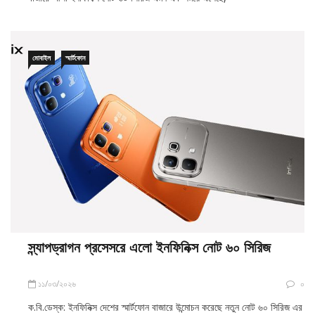
মোবাইল
স্মার্টফোন
স্ন্যাপড্রাগন প্রসেসরে এলো ইনফিনিক্স নোট ৬০ সিরিজ
১১/০৩/২০২৬
০
ক.বি.ডেস্ক: ইনফিনিক্স দেশের স্মার্টফোন বাজারে উন্মোচন করেছে নতুন নোট ৬০ সিরিজ এর
দুটি মডেল- নোট ৬০ প্রো এবং নোট ৬০। নতুন এই সিরিজে প্রথমবারের মতো