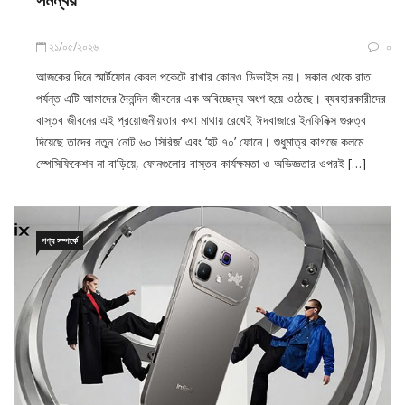
২১/০৫/২০২৬
০
আজকের দিনে স্মার্টফোন কেবল পকেটে রাখার কোনও ডিভাইস নয়। সকাল থেকে রাত
পর্যন্ত এটি আমাদের দৈনন্দিন জীবনের এক অবিচ্ছেদ্য অংশ হয়ে ওঠেছে। ব্যবহারকারীদের
বাস্তব জীবনের এই প্রয়োজনীয়তার কথা মাথায় রেখেই ঈদবাজারে ইনফিনিক্স গুরুত্ব
দিয়েছে তাদের নতুন ‘নোট ৬০ সিরিজ’ এবং ‘হট ৭০’ ফোনে। শুধুমাত্র কাগজে কলমে
স্পেসিফিকেশন না বাড়িয়ে, ফোনগুলোর বাস্তব কার্যক্ষমতা ও অভিজ্ঞতার ওপরই […]
পণ্য সম্পর্কে