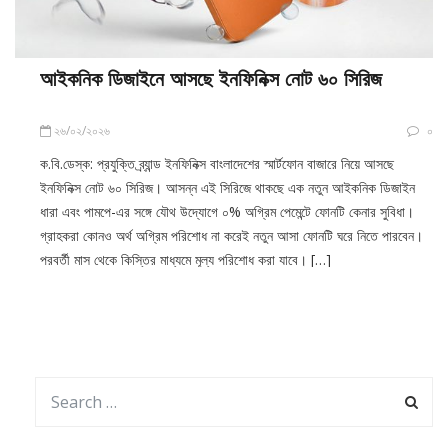
আইকনিক ডিজাইনে আসছে ইনফিনিক্স নোট ৬০ সিরিজ
২৬/০২/২০২৬
০
ক.বি.ডেস্ক: প্রযুক্তি ব্র্যান্ড ইনফিনিক্স বাংলাদেশের স্মার্টফোন বাজারে নিয়ে আসছে
ইনফিনিক্স নোট ৬০ সিরিজ। আসন্ন এই সিরিজে থাকছে এক নতুন আইকনিক ডিজাইন
ধারা এবং পামপে-এর সঙ্গে যৌথ উদ্যোগে ০% অগ্রিম পেমেন্টে ফোনটি কেনার সুবিধা।
গ্রাহকরা কোনও অর্থ অগ্রিম পরিশোধ না করেই নতুন আসা ফোনটি ঘরে নিতে পারবেন।
পরবর্তী মাস থেকে কিস্তির মাধ্যমে মূল্য পরিশোধ করা যাবে। […]