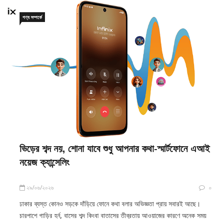
পণ্য সম্পর্কে
ভিড়ের শব্দ নয়, শোনা যাবে শুধু আপনার কথা-স্মার্টফোনে এআই
নয়েজ ক্যান্সেলিং
২৯/০৬/২০২৬
০
ঢাকার ব্যস্ত কোনও সড়কে দাঁড়িয়ে ফোনে কথা বলার অভিজ্ঞতা প্রায় সবারই আছে।
চারপাশে গাড়ির হর্ন, বাসের শব্দ কিংবা বাতাসের তীব্রতায় আওয়াজের কারণে অনেক সময়
নিজের কথা স্পষ্টভাবে বলা বা অপর প্রান্তের কথা ঠিকমতো শোনা কঠিন হয়ে পড়ে। তবে