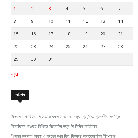
1
2
3
4
5
6
7
8
9
10
11
12
13
14
15
16
17
18
19
20
21
22
23
24
25
26
27
28
29
30
31
« Jul
সর্বশেষ
ইসিএস কমপিউটার সিটিতে ওয়েভসাইনের নিরাপত্তা প্রযুক্তি প্রদর্শনীর সমাপ্তি
নিরবচ্ছিন্ন পাওয়ার নিশ্চিতে রিয়েলমির নতুন সি-সিরিজ স্মার্টফোন
শিশুদের মহাকাশ ভাবনা ও স্বপ্নে মুখর ছিল ‘ফিউচার অ্যাস্ট্রোনটস মিট-আপ’