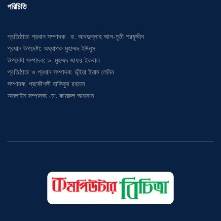
পরিচিতি
প্রতিষ্ঠাতা প্রধান সম্পাদক: ড. আবদুল্লাহ আল-মুতী শরফুদ্দীন
প্রধান উপদেষ্টা: অধ্যাপক মুহাম্মদ ইউনুস
উপদেষ্টা সম্পাদক: ড. মুহম্মদ জাফর ইকবাল
প্রতিষ্ঠাতা ও প্রধান সম্পাদক: ভূঁইয়া ইনাম লেনিন
সম্পাদক: প্রকৌশলী হাকিকুর রহমান
অনলাইন সম্পাদক: মো. কামরুল আহসান