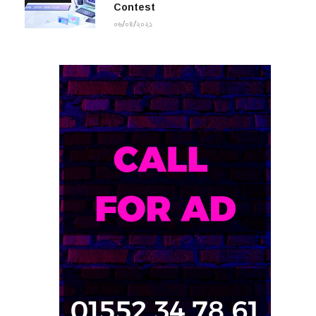
Contest
০৬/০৪/২০২১