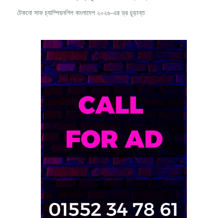
টেকনো সাফ চ্যাম্পিয়নশিপ বাংলাদেশ ২০২৬-এর ড্র চূড়ান্ত