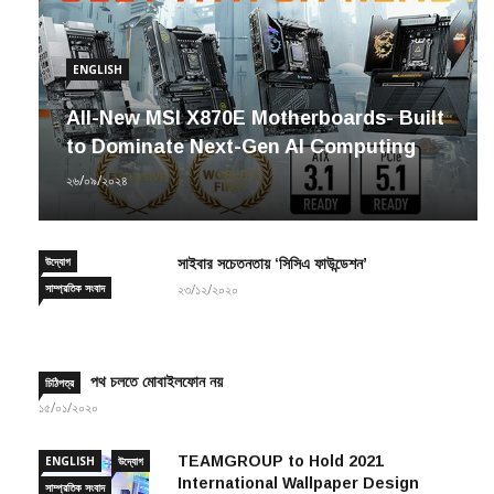
ENGLISH
All-New MSI X870E Motherboards- Built
to Dominate Next-Gen AI Computing
২৬/০৯/২০২৪
উদ্যোগ
সাইবার সচেতনতায় ‘সিসিএ ফাউন্ডেশন’
সাম্প্রতিক সংবাদ
২৩/১২/২০২০
পথ চলতে মোবাইলফোন নয়
চিঠিপত্র
১৫/০১/২০২০
TEAMGROUP to Hold 2021
ENGLISH
উদ্যোগ
International Wallpaper Design
সাম্প্রতিক সংবাদ